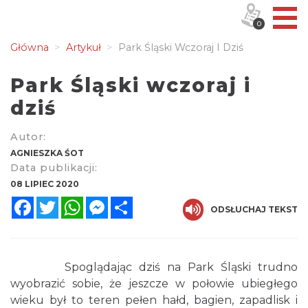
0
Główna
Artykuł
Park Śląski Wczoraj I Dziś
Park Śląski wczoraj i
dziś
Autor:
AGNIESZKA ŚOT
Data publikacji:
08 LIPIEC 2020
Facebook
Twitter
WhatsApp
Messenger
Share
ODSŁUCHAJ TEKST
Spoglądając dziś na Park Śląski trudno
wyobrazić sobie, że jeszcze w połowie ubiegłego
wieku był to teren pełen hałd, bagien, zapadlisk i