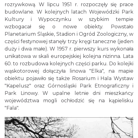
rozrywkową. W lipcu 1951 r. rozpoczęły się prace
budowlane. W kolejnych latach Wojewódzki Park
Kultury i Wypoczynku w szybkim tempie
wzbogacał się o nowe obiekty. Powstało
Planetarium Śląskie, Stadion i Ogród Zoologiczny, w
części festynowej stanęły trzy kręgi taneczne (jeden
duży i dwa małe). W 1957 r. pierwszy kurs wykonała
unikatowa w skali europejskiej kolejna nizinna. Lata
60. to rozbudowa kolejnych części parku. Do kolejki
wąskotorowej dołączyła linowa "Elka", na mapie
obiektu pojawiło się także Rosarium i Hala Wystaw
"Kapelusz" oraz Górnośląski Park Etnograficzny i
Park Linowy. W upalne letnie dni mieszkańcy
województwa mogli ochłodzić się na kąpielisku
"Fala".