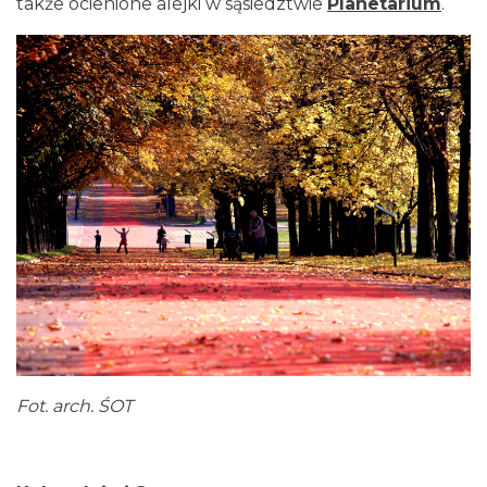
także ocienione alejki w sąsiedztwie
Planetarium
.
Fot. arch. ŚOT