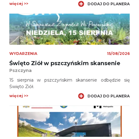
czekają warsztaty, koncerty i imprezy towarzyszące,
więcej >>
DODAJ DO PLANERA
które pozwolą przekonać się, jak fenomenalne są te
tańce oraz dać możliwość podziwiania sztuki tanecznej
zaproszonych gości podczas pokazów.
WYDARZENIA
15/08/2026
Święto Ziół w pszczyńskim skansenie
Pszczyna
15 sierpnia w pszczyńskim skansenie odbędzie się
Święto Ziół.
więcej >>
DODAJ DO PLANERA