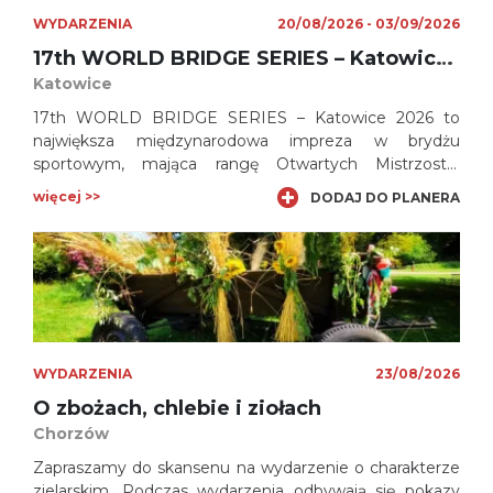
WYDARZENIA
20/08/2026 - 03/09/2026
17th WORLD BRIDGE SERIES – Katowice 2026
Katowice
17th WORLD BRIDGE SERIES – Katowice 2026 to
największa międzynarodowa impreza w brydżu
sportowym, mająca rangę Otwartych Mistrzostw
Świata, czyli startują w niej tworzone dowolnie pary i
więcej >>
DODAJ DO PLANERA
teamy, bez konieczności reprezentowania tego
samego kraju.
WYDARZENIA
23/08/2026
O zbożach, chlebie i ziołach
Chorzów
Zapraszamy do skansenu na wydarzenie o charakterze
zielarskim. Podczas wydarzenia odbywają się pokazy