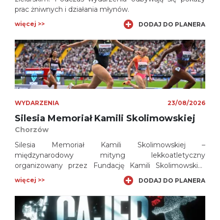
prac żniwnych i działania młynów.
więcej >>
DODAJ DO PLANERA
WYDARZENIA
23/08/2026
Silesia Memoriał Kamili Skolimowskiej
Chorzów
Silesia Memoriał Kamili Skolimowskiej –
międzynarodowy mityng lekkoatletyczny
organizowany przez Fundację Kamili Skolimowskiej.
Zawody poświęcone są pamięci zmarłej w lutym 2009
więcej >>
DODAJ DO PLANERA
roku Kamili Skolimowskiej – mistrzyni olimpijskiej w
rzucie młotem z 2000 roku.