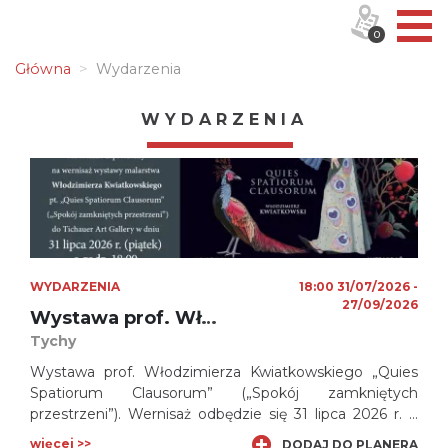
0
Główna
Wydarzenia
WYDARZENIA
WYDARZENIA
18:00 31/07/2026 -
27/09/2026
Wystawa prof. Włodzimierza Kwiatkowskiego w Tichauer Art Gallery
Tychy
Wystawa prof. Włodzimierza Kwiatkowskiego „Quies
Spatiorum Clausorum” („Spokój zamkniętych
przestrzeni”). Wernisaż odbędzie się 31 lipca 2026 r. o
godz. 18:00 w Tichauer Art Gallery w Browarze
więcej >>
DODAJ DO PLANERA