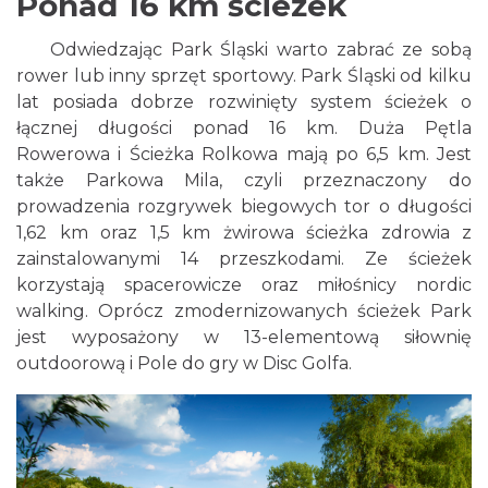
Ponad 16 km ścieżek
Odwiedzając Park Śląski warto zabrać ze sobą
rower lub inny sprzęt sportowy. Park Śląski od kilku
lat posiada dobrze rozwinięty system ścieżek o
łącznej długości ponad 16 km. Duża Pętla
Rowerowa i Ścieżka Rolkowa mają po 6,5 km. Jest
także Parkowa Mila, czyli przeznaczony do
prowadzenia rozgrywek biegowych tor o długości
1,62 km oraz 1,5 km żwirowa ścieżka zdrowia z
zainstalowanymi 14 przeszkodami. Ze ścieżek
korzystają spacerowicze oraz miłośnicy nordic
walking. Oprócz zmodernizowanych ścieżek Park
jest wyposażony w 13-elementową siłownię
outdoorową i Pole do gry w Disc Golfa.