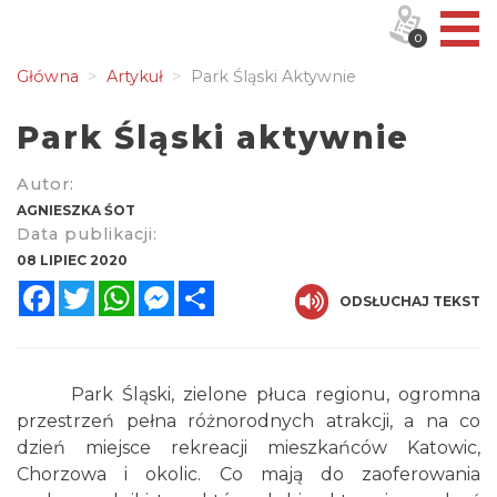
0
Główna
Artykuł
Park Śląski Aktywnie
Park Śląski aktywnie
Autor:
AGNIESZKA ŚOT
Data publikacji:
08 LIPIEC 2020
Facebook
Twitter
WhatsApp
Messenger
Share
ODSŁUCHAJ TEKST
Park Śląski, zielone płuca regionu, ogromna
przestrzeń pełna różnorodnych atrakcji, a na co
dzień miejsce rekreacji mieszkańców Katowic,
Chorzowa i okolic. Co mają do zaoferowania