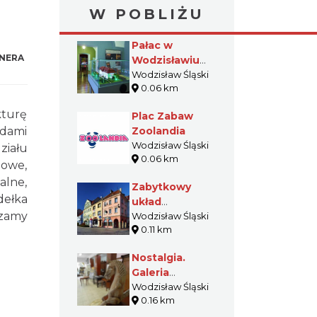
W POBLIŻU
Pałac w
NERA
Wodzisławiu
Śląskim -
Wodzisław Śląski
0.06 km
Muzeum
Miejskie
kturę
Plac Zabaw
ndami
Zoolandia
Wodzisław Śląski
ziału
0.06 km
nowe,
alne,
Zabytkowy
dełka
układ
szamy
urbanistyczny
Wodzisław Śląski
0.11 km
Wodzisławia
Śląskiego
Nostalgia.
Galeria
antyków i
Wodzisław Śląski
0.16 km
sztuki