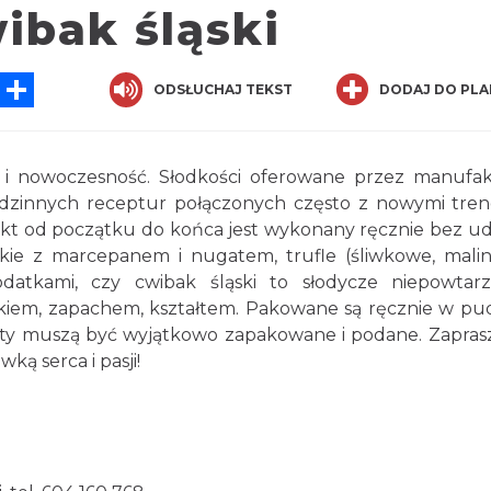
ibak śląski
tsApp
Messenger
Share
ODSŁUCHAJ TEKST
DODAJ DO PLA
 i nowoczesność. Słodkości oferowane przez manufa
dzinnych receptur połączonych często z nowymi tre
kt od początku do końca jest wykonany ręcznie bez ud
ie z marcepanem i nugatem, trufle (śliwkowe, mali
datkami, czy cwibak śląski to słodycze niepowtarz
kiem, zapachem, kształtem. Pakowane są ręcznie w pu
kty muszą być wyjątkowo zapakowane i podane. Zapra
ką serca i pasji!