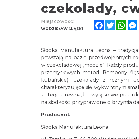
czekolady, cw
Miejscowość:
Facebook
Twitter
Wha
WODZISŁAW ŚLĄSKI
Słodka Manufaktura Leona – tradycja
powstają na bazie przedwojennych ro
w czekoladowej „modzie”. Każdy produ
przemysłowych metod. Bombony śląsk
kubańskie), czekolady z różnymi do
charakteryzujące się wykwintnym sma
z litego drewna, bo wyjątkowe produ
na słodkości przyprawione olbrzymią daw
Producent:
Słodka Manufaktura Leona