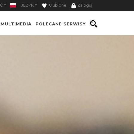
Ć
JĘZYK
Ulubione
Zaloguj
MULTIMEDIA
POLECANE SERWISY