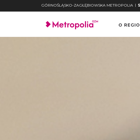
|
GÓRNOŚLĄSKO-ZAGŁĘBIOWSKA METROPOLIA
O REGIO