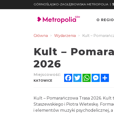
|
GÓRNOŚLĄSKO-ZAGŁĘBIOWSKA METROPOLIA
O REGIO
Główna
Wydarzenia
Kult – Pomarańc
Kult – Pomar
2026
Miejscowość:
Facebook
Twitter
WhatsApp
Messe
Sh
KATOWICE
Kult – Pomarańczowa Trasa 2026. Kult 
Staszewskiego i Piotra Wieteskę. Forma
i elementów muzyki psychodelicznej, 