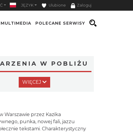
Ć
JĘZYK
Ulubione
Zaloguj
MULTIMEDIA
POLECANE SERWISY
ARZENIA W POBLIŻU
Myslovitz - Sentymentalny
WIĘCEJ
powrót do lat 2000
Katowice
0.00 km
2026-11-15
LORD OF THE DANCE - 30th
Anniversary Tour
 w Warszawie przez Kazika
Katowice
ywnego, punka, nowej fali, jazzu
0.09 km
2026-12-11
ecznie tekstami. Charakterystyczny