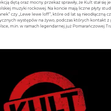
kcją dętą oraz mocny przekaz sprawiły, że Kult stał się j
lskiej muzyki rockowej. Na koncie mają liczne płyty st
aranek” czy „Lewe lewe loff”, które od lat są nieodłączną 
rgetycznych występów na żywo, podczas których kontakt z
olsce, m.in. w ramach legendarnej już Pomarańczowej Tra