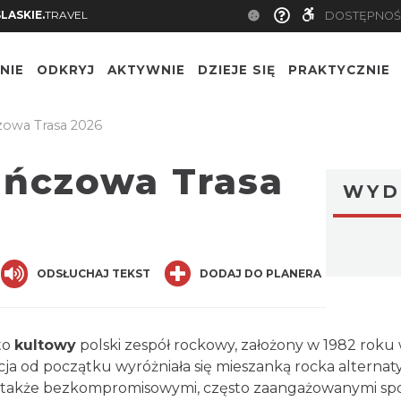
SLASKIE.
TRAVEL
DOSTĘPNOŚ
NIE
ODKRYJ
AKTYWNIE
DZIEJE SIĘ
PRAKTYCZNIE
zowa Trasa 2026
ańczowa Trasa
WYD
nger
are
ODSŁUCHAJ TEKST
DODAJ DO PLANERA
to
kultowy
polski zespół rockowy, założony w 1982 roku
cja od początku wyróżniała się mieszanką rocka alternat
a także bezkompromisowymi, często zaangażowanymi społ