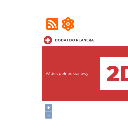
DODAJ DO PLANERA
Widok pełnoekranowy:
+
−