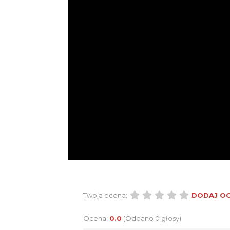
Twoja ocena:
DODAJ O
Ocena:
0.0
(Oddano 0 głosy)