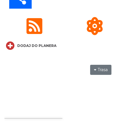
Muzyka zespołu Metallica symfonicznie
2026
DODAJ DO PLANERA
Katowice
1.16 km
2026-11-14
Trasa
OFF Festival 2026
Katowice
2.01 km
2026-08-07