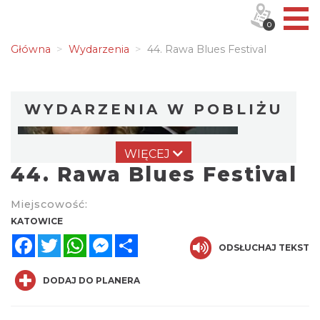
0
Główna
Wydarzenia
44. Rawa Blues Festival
WYDARZENIA W POBLIŻU
WIĘCEJ
44. Rawa Blues Festival
Miejscowość:
KATOWICE
Facebook
Twitter
WhatsApp
Messenger
Share
Alicja Majewska & Włodzimierz Korcz &
ODSŁUCHAJ TEKST
Warsaw String Quartet - Jubileusz
Katowice
DODAJ DO PLANERA
0.00 km
2026-09-18