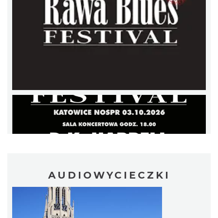
Fajer Festiwal 2026
Chorzów
4.29 km
2026-08-28
AUDIOWYCIECZKI
Dzień Kartofla w chorzowskim skansenie
Chorzów
4.73 km
2026-09-20