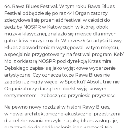
44. Rawa Blues Festival. W tym roku Rawa Blues
Festival odbędzie się po raz 44! Organizatorzy
zdecydowali się przenieść festiwal w całości do
siedziby NOSPR w Katowicach, w której, obok
muzyki klasycznej, znalazło się miejsce dla innych
gatunków muzycznych. W przeszłości artyści Rawy
Henryk Miśkiewicz – 75 lat Mistrza i Goście
Blues z powodzeniem występowali w tym miejscu,
Katowice
0.00 km
2026-10-18
a specjalnie przygotowany na festiwal program: Keb’
Mo’ z orkiestrą NOSPR pod dyrekcją Krzesimira
Dębskiego zapisał się jako wyjątkowe wydarzenie
artystyczne. Czy oznacza to, że Rawa Blues nie
zagości już nigdy więcej w Spodku? Absolutnie nie!
Organizatorzy darzą ten obiekt wyjątkowym
sentymentem – zobaczą co przyniesie przyszłość.
Na pewno nowy rozdział w historii Rawy Blues,
Poland Bachaturo Festiwal
w nowej architektoniczno-akustycznej przestrzeni
Katowice
0.24 km
2026-08-14
dla celebrowania muzyki, na jaką blues zasługuje,
przyczyni się do podkreślenia jego wartości. Nie