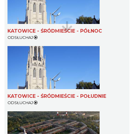
KATOWICE - ŚRÓDMIEŚCIE - PÓŁNOC
ODSŁUCHAJ
O zbożach, chlebie i ziołach
Chorzów
4.73 km
2026-08-23
KATOWICE - ŚRÓDMIEŚCIE - POŁUDNIE
ODSŁUCHAJ
Śląsko Wilijo
Chorzów