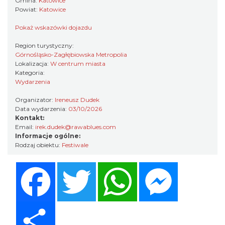
Gmina:
Katowice
Powiat:
Katowice
CO, GDZIE, KIEDY W KATOWICACH 3-
Pokaż wskazówki dojazdu
9.08.2026
Region turystyczny:
Katowice
Górnośląsko-Zagłębiowska Metropolia
0.70 km
2026-08-03
Lokalizacja:
W centrum miasta
Kategoria:
Wydarzenia
Organizator:
Ireneusz Dudek
Data wydarzenia:
03/10/2026
Kontakt:
Email:
irek.dudek@rawablues.com
Informacje ogólne:
Rodzaj obiektu:
Festiwale
CO, GDZIE, KIEDY W KATOWICACH 10-
Facebook
Twitter
WhatsApp
Messenger
16.08.2026
Katowice
0.70 km
2026-08-10
Share