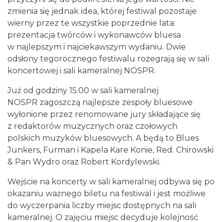
zmienia się jednak idea, której festiwal pozostaje
wierny przez te wszystkie poprzednie lata:
prezentacja twórców i wykonawców bluesa
w najlepszym i najciekawszym wydaniu. Dwie
odsłony tegorocznego festiwalu rozegrają się w sali
koncertowej i sali kameralnej NOSPR.
17th WORLD BRIDGE SERIES – Katowice
Już od godziny 15.00 w sali kameralnej
2026
NOSPR zagoszczą najlepsze zespoły bluesowe
Katowice
0.24 km
2026-08-20
wyłonione przez renomowane jury składające się
z redaktorów muzycznych oraz czołowych
polskich muzyków bluesowych. A będą to Blues
Junkers, Furman i Kapela Kare Konie, Red. Chirowski
& Pan Wydro oraz Robert Kordylewski.
Wejście na koncerty w sali kameralnej odbywa się po
okazaniu ważnego biletu na festiwal i jest możliwe
do wyczerpania liczby miejsc dostępnych na sali
LORD OF THE DANCE - 30th Anniversary
kameralnej. O zajęciu miejsc decyduje kolejność
Tour