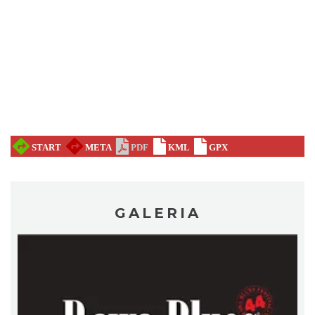
Silesia Memoriał Kamili Skolimowskiej
Chorzów
4.29 km
2026-08-23
GALERIA
Silesia Marathon 2026
Chorzów
4.29 km
2026-10-04