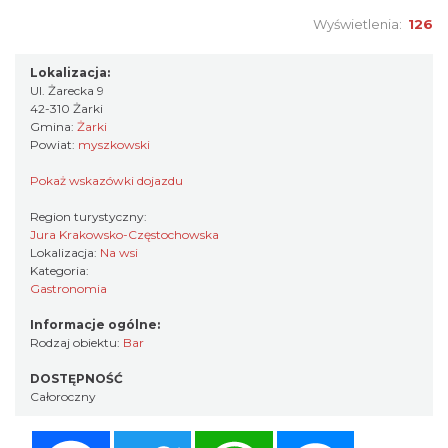
Wyświetlenia:
126
Lokalizacja:
Ul. Żarecka 9
42-310 Żarki
Gmina:
Żarki
Powiat:
myszkowski
Pokaż wskazówki dojazdu
Region turystyczny:
Jura Krakowsko-Częstochowska
Lokalizacja:
Na wsi
Kategoria:
Gastronomia
Informacje ogólne:
Rodzaj obiektu:
Bar
DOSTĘPNOŚĆ
Całoroczny
Facebook
Twitter
WhatsApp
Messenger