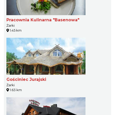
Pracownia Kulinarna "Basenowa"
Żarki
1.45 km
Gościniec Jurajski
Żarki
1.63 km