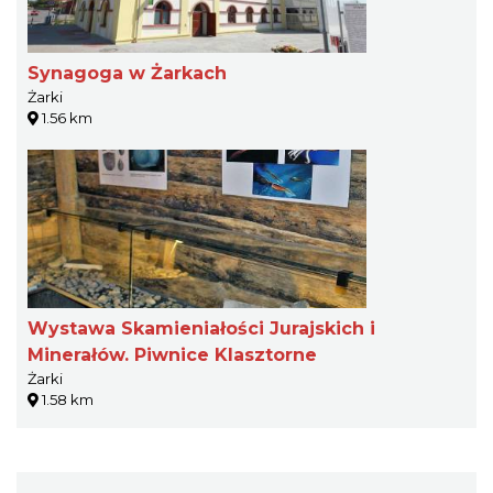
Synagoga w Żarkach
Żarki
1.56 km
Wystawa Skamieniałości Jurajskich i
Minerałów. Piwnice Klasztorne
Żarki
1.58 km