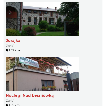
Jurajka
Żarki
1.42 km
Noclegi Nad Leśniówką
Żarki
1.55 km