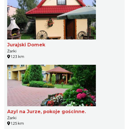
Jurajski Domek
Żarki
1.23 km
Azyl na Jurze, pokoje gościnne.
Żarki
1.25 km