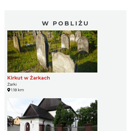
W POBLIŻU
Kirkut w Żarkach
Żarki
1.18 km