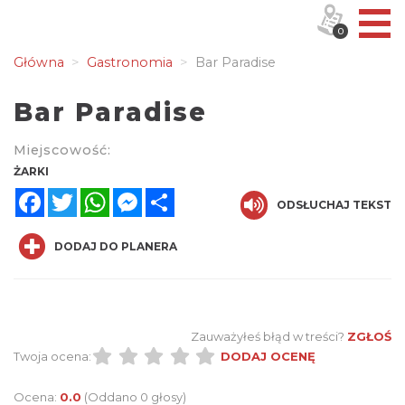
0
Główna
Gastronomia
Bar Paradise
Bar Paradise
Miejscowość:
ŻARKI
Facebook
Twitter
WhatsApp
Messenger
Share
ODSŁUCHAJ TEKST
DODAJ DO PLANERA
Zauważyłeś błąd w treści?
ZGŁOŚ
Twoja ocena:
DODAJ OCENĘ
Ocena:
0.0
(Oddano 0 głosy)