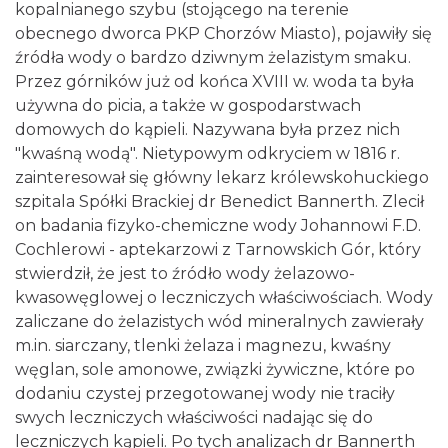
kopalnianego szybu (stojącego na terenie
obecnego dworca PKP Chorzów Miasto), pojawiły się
źródła wody o bardzo dziwnym żelazistym smaku.
Przez górników już od końca XVIII w. woda ta była
używna do picia, a także w gospodarstwach
domowych do kąpieli. Nazywana była przez nich
"kwaśną wodą". Nietypowym odkryciem w 1816 r.
zainteresował się główny lekarz królewskohuckiego
szpitala Spółki Brackiej dr Benedict Bannerth. Zlecił
on badania fizyko-chemiczne wody Johannowi F.D.
Cochlerowi - aptekarzowi z Tarnowskich Gór, który
stwierdził, że jest to źródło wody żelazowo-
kwasowęglowej o leczniczych właściwościach. Wody
zaliczane do żelazistych wód mineralnych zawierały
m.in. siarczany, tlenki żelaza i magnezu, kwaśny
węglan, sole amonowe, związki żywiczne, które po
dodaniu czystej przegotowanej wody nie traciły
swych leczniczych właściwości nadając się do
leczniczych kąpieli. Po tych analizach dr Bannerth