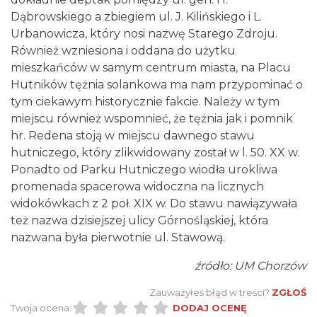
Dąbrowskiego a zbiegiem ul. J. Kilińskiego i L.
Urbanowicza, który nosi nazwę Starego Zdroju.
Również wzniesiona i oddana do użytku
mieszkańców w samym centrum miasta, na Placu
Hutników tężnia solankowa ma nam przypominać o
tym ciekawym historycznie fakcie. Należy w tym
miejscu również wspomnieć, że tężnia jak i pomnik
hr. Redena stoją w miejscu dawnego stawu
hutniczego, który zlikwidowany został w l. 50. XX w.
Ponadto od Parku Hutniczego wiodła urokliwa
promenada spacerowa widoczna na licznych
widokówkach z 2 poł. XIX w. Do stawu nawiązywała
też nazwa dzisiejszej ulicy Górnośląskiej, która
nazwana była pierwotnie ul. Stawową.
źródło: UM Chorzów
Zauważyłeś błąd w treści?
ZGŁOŚ
Twoja ocena:
DODAJ OCENĘ