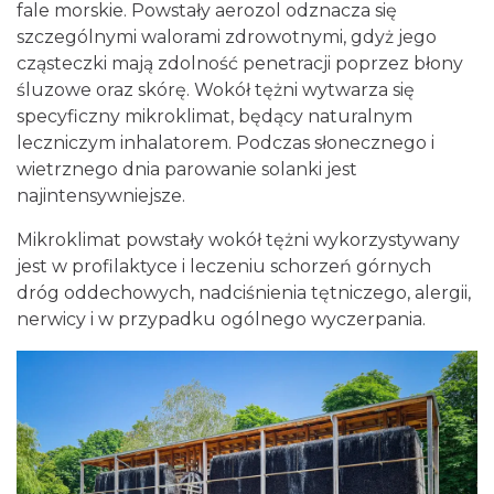
fale morskie. Powstały aerozol odznacza się
szczególnymi walorami zdrowotnymi, gdyż jego
cząsteczki mają zdolność penetracji poprzez błony
śluzowe oraz skórę. Wokół tężni wytwarza się
specyficzny mikroklimat, będący naturalnym
leczniczym inhalatorem. Podczas słonecznego i
wietrznego dnia parowanie solanki jest
najintensywniejsze.
Mikroklimat powstały wokół tężni wykorzystywany
jest w profilaktyce i leczeniu schorzeń górnych
dróg oddechowych, nadciśnienia tętniczego, alergii,
nerwicy i w przypadku ogólnego wyczerpania.