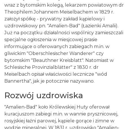
wraz z bytomskim kolegą, lekarzem powiatowym dr
Theophilem Johannem Meiselbachem w 1829 r.
założył spółkę - prywatny zakład kąpielowy i
uzdrowiskowy pn. "Amalien-Bad" (Łazienki Amalii).
Już na początku działalności wspólnicy zamieszczali
specjalne ogłoszenia w miesjcowej prasie
informujące o oferowanych zabiegach m.in. w
gliwickim "Oberschlesischer Wanderer" czy
bytomskim "Beauthner Kreisblatt". Natomiast w
Schlesische Provinzialblätter" z 1830 r. dr
Meiselbach opisał właściwości lecznicze "wód
Bannertha", jak je potocznie nazywano.
Rozwój uzdrowiska
"Amalien-Bad" koło Królewskiej Huty oferował
kuracjuszom zabiegi m.in. w wannie prysznicowej,
rosyjskiej łaźni parowej, kąpiele gorące i zimne w
wodzie mineralnej. W 1831 r. uzdrowisko "Amalien-