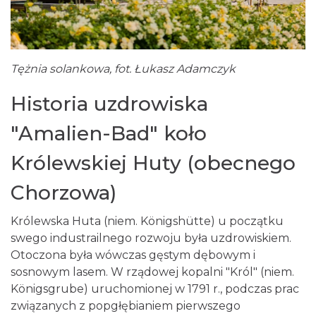
Tężnia solankowa, fot. Łukasz Adamczyk
Historia uzdrowiska
"Amalien-Bad" koło
Królewskiej Huty (obecnego
Chorzowa)
Królewska Huta (niem. Königshütte) u początku
swego industrailnego rozwoju była uzdrowiskiem.
Otoczona była wówczas gęstym dębowym i
sosnowym lasem. W rządowej kopalni "Król" (niem.
Königsgrube) uruchomionej w 1791 r., podczas prac
związanych z popgłębianiem pierwszego