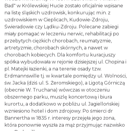
Bad" w Królewskiej Hucie zostało oficjalnie wpisane
na listę śląskich uzdrowisk, konkurując m.in. z
uzdrowiskiem w Cieplicach, Kudowie-Zdroju,
Świeradowie czy Lądku-Zdroju. Polecane zabiegi
miały pomagać w leczeniu nerwic, rehabilitacji po
przebytych ciężkich chorobach, reumatyzmie,
artretyzmie, chorobach skórnych, a nawet w
chorobach kobiecych. Dla komfortu kuracjuszy
spółka wybudowała w rejonie dzisiejszej ul. Chopina i
pl. Matejki łazienki, a na terenie osady tzw.
Erdmannswille tj. w kwartale pomiędzy ul. Wolności,
św. Jacka (dziś ul. S. Żeromskiego), a Ligotą Górniczą
(obecnie W. Truchana) wówczas w otoczeniu
obszernego parku, muszlę koncertową i biura
kurortu, a dodatkowo w pobliżu ul. Jagiellońskiej
wzniesiono hotel i dom zdrojowy. Po śmierci dr
Bannertha w 1835 r. interesy przejęła jego żona,
która ponownie wyszła za mąż przyjmując nazwisko