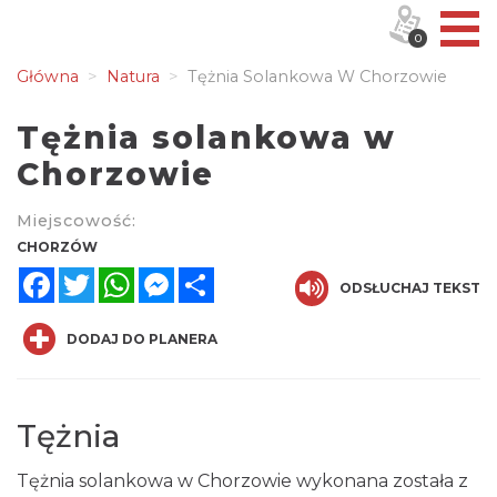
0
Główna
Natura
Tężnia Solankowa W Chorzowie
Tężnia solankowa w
Chorzowie
Miejscowość:
CHORZÓW
Facebook
Twitter
WhatsApp
Messenger
Share
ODSŁUCHAJ TEKST
DODAJ DO PLANERA
Tężnia
Tężnia solankowa w Chorzowie wykonana została z