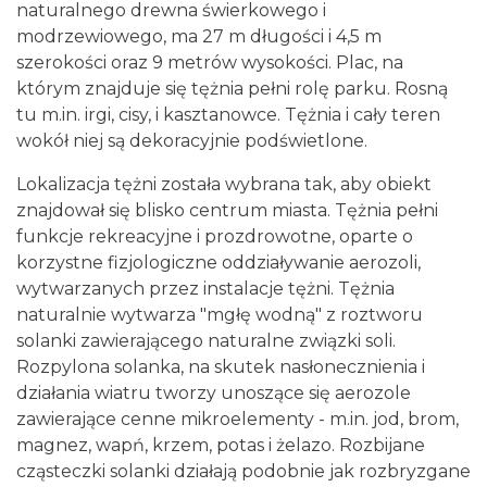
naturalnego drewna świerkowego i
modrzewiowego, ma 27 m długości i 4,5 m
szerokości oraz 9 metrów wysokości. Plac, na
którym znajduje się tężnia pełni rolę parku. Rosną
tu m.in. irgi, cisy, i kasztanowce. Tężnia i cały teren
wokół niej są dekoracyjnie podświetlone.
Lokalizacja tężni została wybrana tak, aby obiekt
znajdował się blisko centrum miasta. Tężnia pełni
funkcje rekreacyjne i prozdrowotne, oparte o
korzystne fizjologiczne oddziaływanie aerozoli,
wytwarzanych przez instalacje tężni. Tężnia
naturalnie wytwarza "mgłę wodną" z roztworu
solanki zawierającego naturalne związki soli.
Rozpylona solanka, na skutek nasłonecznienia i
działania wiatru tworzy unoszące się aerozole
zawierające cenne mikroelementy - m.in. jod, brom,
magnez, wapń, krzem, potas i żelazo. Rozbijane
cząsteczki solanki działają podobnie jak rozbryzgane