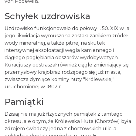
von Podewills.
Schyłek uzdrowiska
Uzdrowisko funkcjonowało do połowy l. 50. XIX w., a
jego likwidacja wymuszona została zanikiem źródeł
wody mineralnej, a także pitnej na skutek
intensywnej eksploatacji węgla kamiennego i
ciągłego pogłębiania obszarów wydobywczych.
Kuracjuszy odstraszał również ciągle zmieniający się
przemysłowy krajobraz rodzącego się już miasta,
zwłaszcza dymiące kominy huty "Królewskiej"
uruchomionej w 1802 r.
Pamiątki
Dzisiaj nie ma już fizycznych pamiątek z tamtego
okresu, ale o tym, że Królewska Huta (Chorzów) była
zdrojem świadczy jedna z chorzowskich ulic, a
dokładnie deptak pomiędzy ul. gen. H.