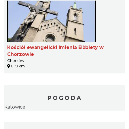
Kościół ewangelicki imienia Elżbiety w
Chorzowie
Chorzów
0.19 km
POGODA
Katowice