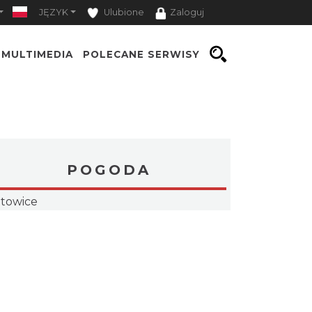
Ć
JĘZYK
Ulubione
Zaloguj
MULTIMEDIA
POLECANE SERWISY
POGODA