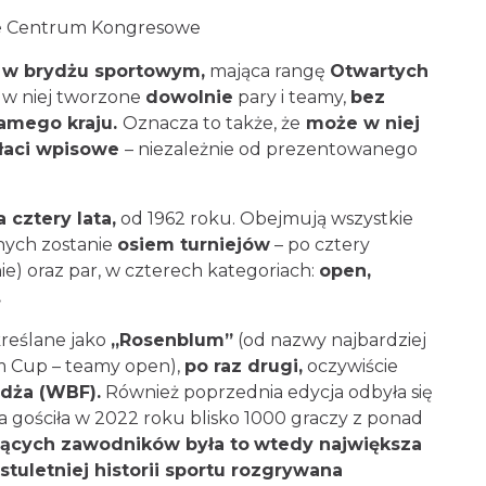
dowe Centrum Kongresowe
a w brydżu sportowym,
mająca rangę
,
czyli startują w niej tworzone
dowolnie
pary
owania tego samego kraju.
Oznacza to także, że
 się zgłosi i opłaci wpisowe
– niezależnie od
.
 na cztery lata,
od 1962 roku. Obejmują
zyli rozegranych zostanie
osiem turniejów
–
w w drużynie) oraz par, w czterech kategoriach:
mikstów.
określane jako
„Rosenblum”
(od nazwy
 The Rosenblum Cup – teamy open),
po raz drugi,
ederacji Brydża (WBF).
Również poprzednia
ławska Hala Stulecia gościła w 2022 roku blisko
ględem liczby startujących zawodników była
istrzowskiej w ponad stuletniej historii