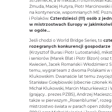
i Wojciech Strzemecki, a w mikstach t
Justyna Żmuda, Maciej Hutyra, Piotr Mar
na kontynencie, wspomnianych ME Pozn
i Polaków.
Czterdzieści (!!!) osób z
w mistrzostwach Europy w jakimkolwi
w ogóle…
Jeśli chodzi o World Bridge Series, to
cz
rozegranych konkurencji gospodarze
(Krzysztof Buras i Piotr Lutostański), 
i seniorów (Marek Blat i Piotr Bizoń) or
Kwiecień, Jacek Romański i Włodzimierz
temu, wygrał team z dwoma Polakami w
Klukowskim. Dwanaście lat temu zwycięż
Stanisław Gołębiowski (obecnie człone
Jassem, Michał Klukowski, Marcin Mazurk
Frenkiel (grający... prezes PZBS), Andrz
triumfowali także w pierwszym „Rose
Orleanie. Natomiast mistrzostwo świata