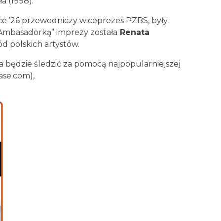
Kwiecień i Jacek Pszczoła (1998).
ce ’26 przewodniczy wiceprezes PZBS, były
.
„Ambasadorką” imprezy została
Renata
śród polskich artystów.
a będzie śledzić za pomocą najpopularniejszej
base.com
),