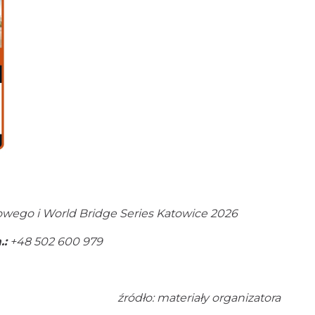
rtowego i World Bridge Series Katowice 2026
om.:
+48 502 600 979
źródło: materiały organizatora
ebook
Twitter
WhatsApp
Messenger
Share
Zauważyłeś błąd w treści?