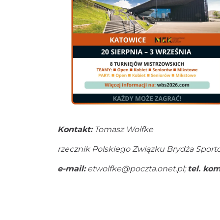
Kontakt:
Tomasz Wolfke
rzecznik Polskiego Związku Brydża Spo
e-mail:
etwolfke@poczta.onet.pl;
tel. k
Fac