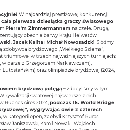
.
lacyjnie!
W najbardziej prestiżowej konkurencji
pi cała pierwsza dziesiątka graczy
iderem Szwajcarem
Pierre’m Zimmermannem
 zajmują także reprezentujący obecnie barwy Kraju
ichał Klukowski, Jacek Kalita
i
Michał
y pod biało-czerwoną flagą zdobywca brydżowego
który w zaledwie pięć lat triumfował w trzech
ch mistrzostwach świata (2019, w parze
wach świata par (2022, z Piotrem Lutostańskim)
amilem Nowakiem).
bowiem brydżową potęgą
–
zdobyliśmy w tym
. W rywalizacji światowej najświeższe z nich
y w Buenos Aires 2024,
podczas 16. World
impiady brydżowej”, wygrywając dwie
estiżowe złoto, w kategorii open, zdobyli
 Jagniewski, Przemysław Janiszewski, Kamil Nowak