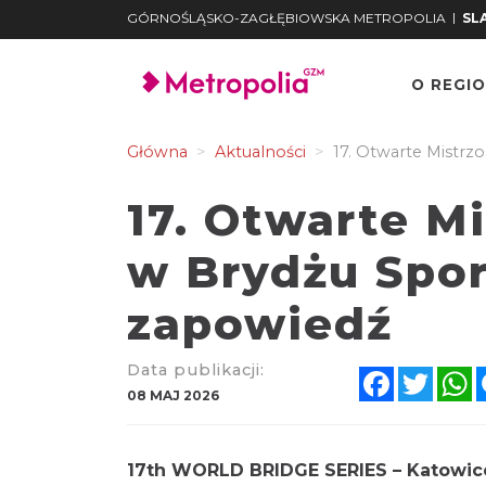
|
GÓRNOŚLĄSKO-ZAGŁĘBIOWSKA METROPOLIA
O REGIO
Główna
Aktualności
17. Otwarte Mist
17. Otwarte M
Świata w Br
2026 - zapow
Data publikacji:
Faceboo
Twit
08 MAJ 2026
17th WORLD BRIDGE SERIES – Katow