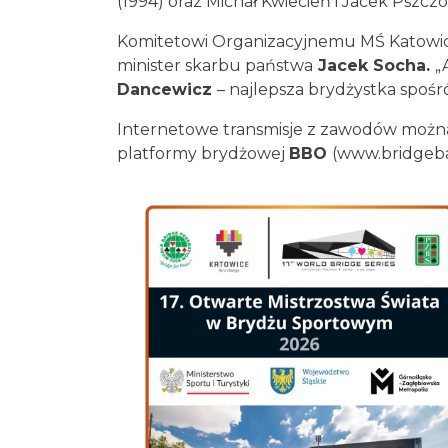
i Marek Szymanowski (1994) oraz Michał 
Komitetowi Organizacyjnemu MŚ Katowi
minister skarbu państwa
Jacek Socha
Dancewicz
– najlepsza brydżystka spo
Internetowe transmisje z zawodów możn
platformy brydżowej
BBO
(
www.bridge