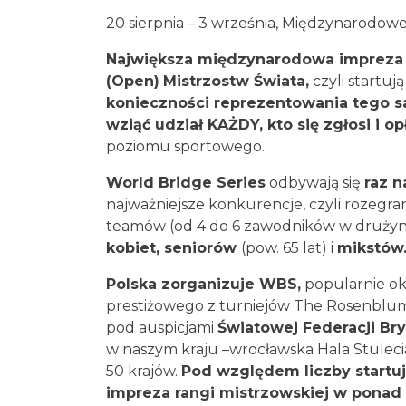
20 sierpnia – 3 września, Międzynaro
Największa międzynarodowa imprez
Otwartych
(Open)
Mistrzostw Świata
i teamy,
bez konieczności reprezent
może w niej wziąć udział KAŻDY, kto
prezentowanego poziomu sportowego
World Bridge Series
odbywają się
raz
wszystkie najważniejsze konkurencje, c
po cztery teamów (od 4 do 6 zawodnikó
open, kobiet, seniorów
(pow. 65 lat) i
Polska zorganizuje WBS,
popularnie 
najbardziej prestiżowego z turniejów
oczywiście pod auspicjami
Światowej F
edycja odbyła się w naszym kraju –wroc
1000 graczy z ponad 50 krajów.
Pod wz
to
wtedy
największa impreza rangi m