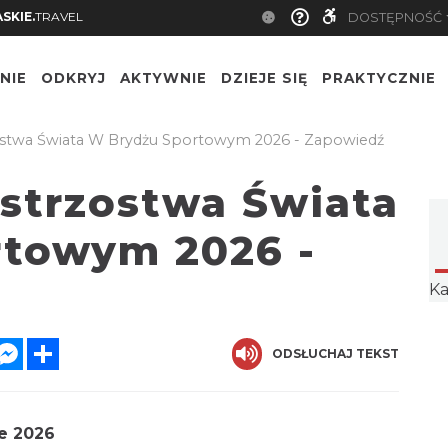
SLASKIE.
TRAVEL
DOSTĘPNOŚ
NIE
ODKRYJ
AKTYWNIE
DZIEJE SIĘ
PRAKTYCZNIE
rzostwa Świata W Brydżu Sportowym 2026 - Zapowiedź
istrzostwa
ydżu Sportowym
iedź
k
ter
WhatsApp
Messenger
Share
ODSŁUCHAJ TEKST
ice 2026