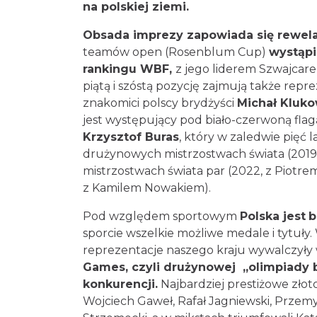
sportu rozgrywana na polskiej ziemi
Obsada imprezy zapowiada się rewe
teamów open (Rosenblum Cup)
wystą
światowego rankingu WBF,
z jego l
na czele. Drugą, piątą i szóstą pozycję
Helwetów znakomici polscy brydżyści
M
Nowosadzki
. Siódmy jest występując
„Wielkiego Szlema”,
Krzysztof Buras
, 
najważniejszych turniejach: drużynowy
z Grzegorzem Narkiewiczem), mistrzost
oraz olimpiadzie brydżowej (2024, z K
Pod względem sportowym
Polska jest
sporcie wszelkie możliwe medale i tytuły
reprezentacje naszego kraju wywalczył
Bridge Games, czyli
drużynowej
„ol
z czterech konkurencji.
Najbardziej pr
Krzysztof Buras, Wojciech Gaweł, Rafał