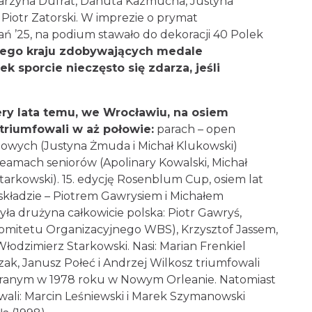
riumfowali Katarzyna Dufrat, Danuta Kazmucha,
cinowski i Piotr Zatorski. W imprezie o prymat
ań ’25, na podium stawało do dekoracji 40 Polek
 jednego kraju zdobywających medale
ek sporcie nieczęsto się zdarza, jeśli
tery lata temu, we Wrocławiu, na osiem
 triumfowali w aż połowie:
parach – open
mikstowych (Justyna Żmuda i Michał Klukowski)
az teamach seniorów (Apolinary Kowalski, Michał
 Starkowski). 15. edycję Rosenblum Cup, osiem lat
 składzie – Piotrem Gawrysiem i Michałem
yła drużyna całkowicie polska: Piotr Gawryś,
k Komitetu Organizacyjnego WBS), Krzysztof
iewicz i Włodzimierz Starkowski. Nasi: Marian
ej Macieszczak, Janusz Połeć i Andrzej Wilkosz
nblumie”, rozegranym w 1978 roku w Nowym
 w parach open zdobywali: Marcin Leśniewski