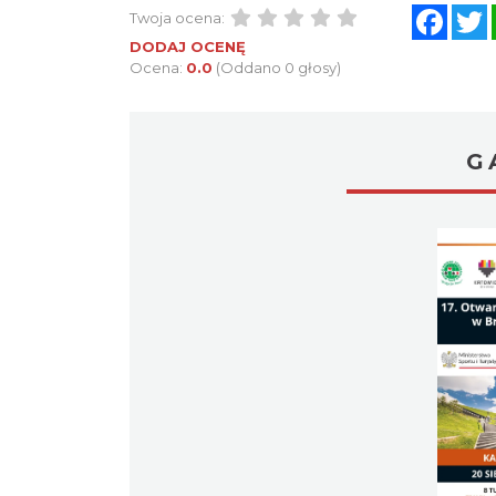
Twoja ocena:
Ocena:
0.0
(Oddano 0 głosy)
DODAJ OCENĘ
G