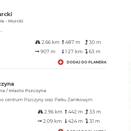
urcki
a - Murcki
..
2.66 km
487 m
30 m
907 m
1.27 km
63 m
DODAJ DO PLANERA
czyna
na / miasto Pszczyna
 po centrum Pszczyny oraz Parku Zamkowym.
2.96 km
442 m
33 m
2.09 km
424 m
31 m