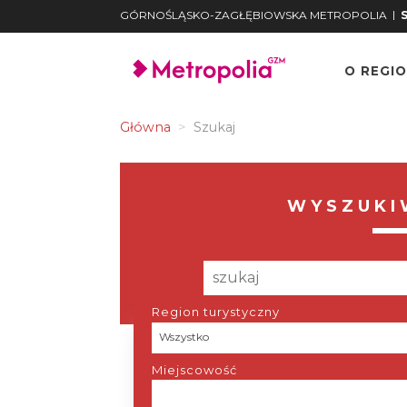
|
GÓRNOŚLĄSKO-ZAGŁĘBIOWSKA METROPOLIA
O REGIO
Główna
Szukaj
WYSZUKI
Region turystyczny
Region
Wszystko
turystyczny
Miejscowość