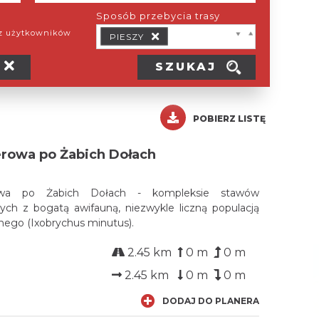
Sposób przebycia trasy
ez użytkowników
PIESZY
SZUKAJ
POBIERZ LISTĘ
erowa po Żabich Dołach
owa po Żabich Dołach - kompleksie stawów
ych z bogatą awifauną, niezwykle liczną populacją
nego (Ixobrychus minutus).
2.45 km
0 m
0 m
2.45 km
0 m
0 m
DODAJ DO PLANERA