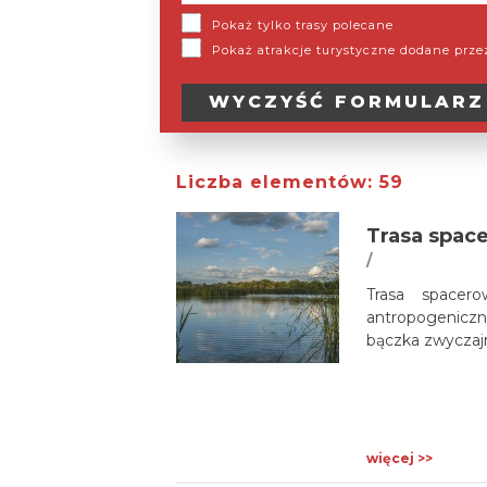
Pokaż tylko trasy polecane
Pokaż atrakcje turystyczne dodane prz
WYCZYŚĆ
FORMULARZ
Liczba elementów:
59
Trasa spac
/
Trasa spacer
antropogeniczn
bączka zwyczaj
więcej >>