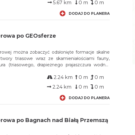
5.67 km
0 m
0 m
DODAJ DO PLANERA
erowa po GEOsferze
erowej można zobaczyć odsłonięte formacje skalne
wory triasowe wraz ze skamieniałościami fauny,
a (triasowego, drapieżnego prajaszczura wodno-
ne struktury geologiczne i geomorfologiczne, w tym
2.24 km
0 m
0 m
(faliste struktury dna dawnego morza).
2.24 km
0 m
0 m
DODAJ DO PLANERA
erowa po Bagnach nad Białą Przemszą