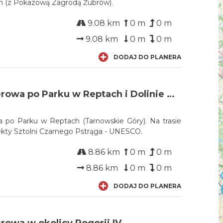
im (z Pokazową Zagrodą Żubrów).
9.08 km
0 m
0 m
9.08 km
0 m
0 m
DODAJ DO PLANERA
Trasa spacerowa po Parku w Reptach i Dolinie Dramy
a po Parku w Reptach (Tarnowskie Góry). Na trasie
iekty Sztolni Czarnego Pstrąga - UNESCO.
8.86 km
0 m
0 m
8.86 km
0 m
0 m
DODAJ DO PLANERA
rowa w okolicy Pogorii IV