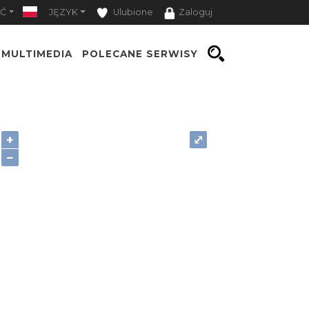
Ć
JĘZYK
Ulubione
Zaloguj
MULTIMEDIA
POLECANE SERWISY
+
⤢
−