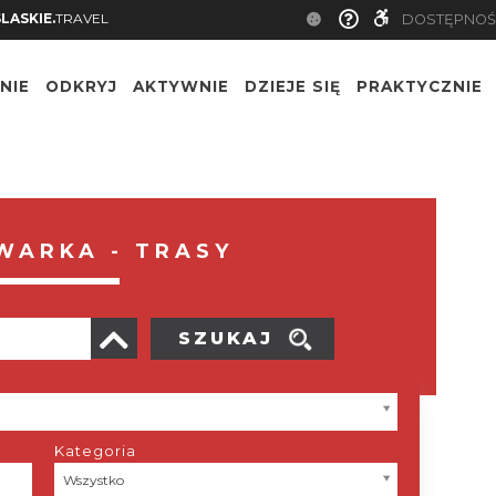
SLASKIE.
TRAVEL
DOSTĘPNOŚ
NIE
ODKRYJ
AKTYWNIE
DZIEJE SIĘ
PRAKTYCZNIE
WARKA - TRASY
SZUKAJ
Kategoria
Kategoria
Wszystko