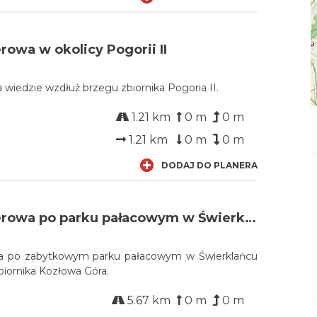
rowa w okolicy Pogorii II
 wiedzie wzdłuż brzegu zbiornika Pogoria II.
1.21 km
0 m
0 m
1.21 km
0 m
0 m
DODAJ DO PLANERA
Trasa spacerowa po parku pałacowym w Świerklańcu
wa po zabytkowym parku pałacowym w Świerklańcu
biornika Kozłowa Góra.
5.67 km
0 m
0 m