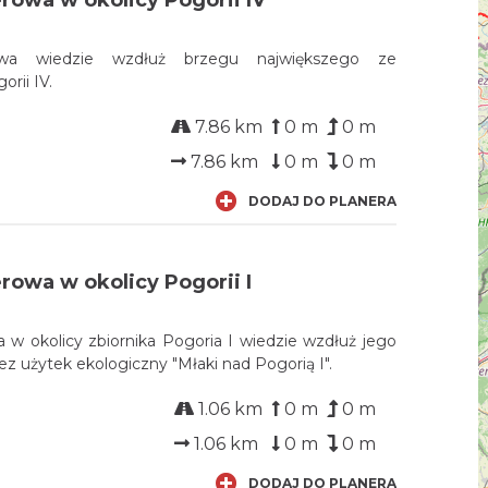
owa wiedzie wzdłuż brzegu największego ze
orii IV.
7.86 km
0 m
0 m
7.86 km
0 m
0 m
DODAJ DO PLANERA
rowa w okolicy Pogorii I
 w okolicy zbiornika Pogoria I wiedzie wzdłuż jego
ez użytek ekologiczny "Młaki nad Pogorią I".
1.06 km
0 m
0 m
1.06 km
0 m
0 m
DODAJ DO PLANERA