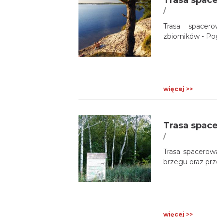
/
Trasa spacer
zbiorników - Pog
więcej >>
Trasa space
/
Trasa spacerowa
brzegu oraz prz
więcej >>