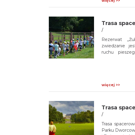
więcej >>
/
Rezerwat „Żub
zwiedzanie je
ruchu pieszeg
pokazowej żub
turystycznie.
więcej >>
Trasa spac
/
Trasa spacerow
Parku Dworcow