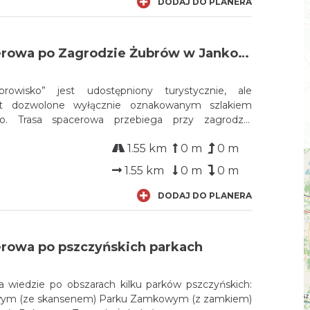
DODAJ DO PLANERA
Trasa spacerowa po Zagrodzie Żubrów w Jankowicach
rowisko” jest udostępniony turystycznie, ale
st dozwolone wyłącznie oznakowanym szlakiem
o. Trasa spacerowa przebiega przy zagrodzie
rów i pokrywa się ze szlakiem udostępnionym
1.55 km
0 m
0 m
1.55 km
0 m
0 m
DODAJ DO PLANERA
erowa po pszczyńskich parkach
a wiedzie po obszarach kilku parków pszczyńskich:
ym (ze skansenem) Parku Zamkowym (z zamkiem)