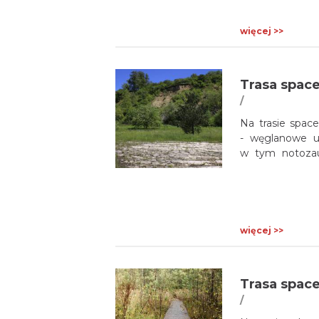
więcej >>
Trasa spac
/
Na trasie spac
- węglanowe ut
w tym notozaur
lądowego), licz
megariplemarki 
więcej >>
Trasa spac
/