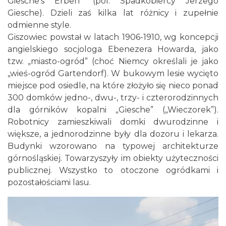
Giesche’s Erben” (pol. Spadkobiercy Jerzego
Giesche). Dzieli zaś kilka lat różnicy i zupełnie
odmienne style.
Giszowiec
powstał w latach 1906-1910, wg koncepcji
angielskiego socjologa Ebenezera Howarda, jako
tzw. „miasto-ogród” (choć Niemcy określali je jako
„wieś-ogród Gartendorf). W bukowym lesie wycięto
miejsce pod osiedle, na które złożyło się nieco ponad
300 domków jedno-, dwu-, trzy- i czterorodzinnych
dla górników kopalni „Giesche” („Wieczorek”).
Robotnicy zamieszkiwali domki dwurodzinne i
większe, a jednorodzinne były dla dozoru i lekarza.
Budynki wzorowano na typowej architekturze
górnośląskiej. Towarzyszyły im obiekty użyteczności
publicznej. Wszystko to otoczone ogródkami i
pozostałościami lasu.