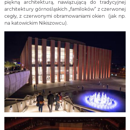
piękną architekturą, nawiązującą do tradycyjnej
architektury górnośląskich „familoków” z czerwonej
cegły, z czerwonymi obramowaniami okien (jak np.
na katowickim Nikiszowcu).