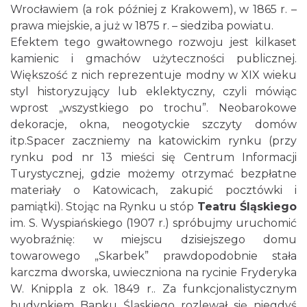
Wrocławiem (a rok później z Krakowem), w 1865 r. –
prawa miejskie, a już w 1875 r. – siedziba powiatu.
Efektem tego gwałtownego rozwoju jest kilkaset
kamienic i gmachów użyteczności publicznej.
Większość z nich reprezentuje modny w XIX wieku
styl historyzujący lub eklektyczny, czyli mówiąc
wprost „wszystkiego po trochu”. Neobarokowe
dekoracje, okna, neogotyckie szczyty domów
itp.Spacer zaczniemy na katowickim rynku (przy
rynku pod nr 13 mieści się Centrum Informacji
Turystycznej, gdzie możemy otrzymać bezpłatne
materiały o Katowicach, zakupić pocztówki i
pamiątki). Stojąc na Rynku u stóp
Teatru Śląskiego
im. S. Wyspiańskiego (1907 r.) spróbujmy uruchomić
wyobraźnię: w miejscu dzisiejszego domu
towarowego „Skarbek” prawdopodobnie stała
karczma dworska, uwieczniona na rycinie Fryderyka
W. Knippla z ok. 1849 r.. Za funkcjonalistycznym
budynkiem Banku Śląskiego rozlewał się niegdyś