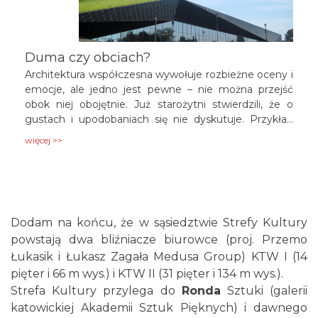
Duma czy obciach?
Architektura współczesna wywołuje rozbieżne oceny i
emocje, ale jedno jest pewne – nie można przejść
obok niej obojętnie. Już starożytni stwierdzili, że o
gustach i upodobaniach się nie dyskutuje. Przykład
dyskusji, wobec – zburzonego już – katowickiego
więcej >>
dworca PKP pokazuje, jak różny jest odbiór
architektury współczesnej. Czy z architektury
współczesnej naszego regionu powinniśmy być
dumni, czy się wstydzić – o tym dziś słów kilka.
Dodam na końcu, że w sąsiedztwie Strefy Kultury
powstają dwa bliźniacze biurowce (proj. Przemo
Łukasik i Łukasz Zagała Medusa Group) KTW I (14
pięter i 66 m wys.) i KTW II (31 pięter i 134 m wys.).
Strefa Kultury przylega do
Ronda
Sztuki (galerii
katowickiej Akademii Sztuk Pięknych) i dawnego