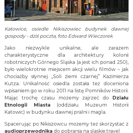
Katowice, osiedle Nikiszowiec budynek dawnej
gospody - dziś poczta, foto Edward Wieczorek
Jako niezwykle unikalne, ale zarazem
charakterystyczne dla architektury kolonii
robotniczych Górnego Śląska (a jest ich ponad 250),
było wielokrotnie miejscem akcji wielu filmów – jak
chociażby słynnej „Soli ziemi czarnej” Kazimierza
Kutza. Unikalność osiedla została też doceniona
wpisaniem go w roku 2011 na listę Pomników Historii.
Mając trochę czasu możemy zajrzeć do
Działu
Etnologii Miasta
(oddziału Muzeum Historii
Katowic) w budynku dawnej pralni i magla.
Spacerując po Nikiszowcu możemy też skorzystać z
audioprzewodnika
do pobrania na slaskie.travel