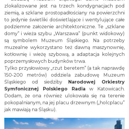
zlokalizowane jest na trzech kondygnacjach pod
ziemią, a szklane prostopadłościany na powierzchni
to jedynie świetliki doświetlające i wentylujące całe
podziemne założenie architektoniczne. Te „szklane
domy” i wieża szybu „Warszawa” (punkt widokowy)
są symbolem Muzeum Śląskiego. Na potrzeby
muzealne wykorzystano też dawną maszynownię,
kotłownię i wieżę szybową, a adaptacja kolejnych
poprzemysłowych budynków trwa.
Tylko przysłowiowy „rzut beretem” (a tak naprawdę
150-200 metrów) oddziela zabudowę Muzeum
Śląskiego od siedziby
Narodowej Orkiestry
Symfonicznej Polskiego Radia
w Katowicach.
Dodam, że ona również ulokowała się na terenie
pokopalnianym, na jej placu drzewnym („holcplacu”
jak mawiają na Śląsku).