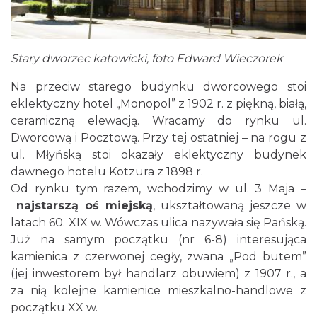
Stary dworzec katowicki, foto Edward Wieczorek
Na przeciw starego budynku dworcowego stoi
eklektyczny hotel „Monopol” z 1902 r. z piękną, białą,
ceramiczną elewacją. Wracamy do rynku ul.
Dworcową i Pocztową. Przy tej ostatniej – na rogu z
ul. Młyńską stoi okazały eklektyczny budynek
dawnego hotelu Kotzura z 1898 r.
Od rynku tym razem, wchodzimy w ul. 3 Maja –
najstarszą oś miejską
,
ukształtowaną jeszcze w
latach 60. XIX w. Wówczas ulica nazywała się Pańską.
Już na samym początku (nr 6-8) interesująca
kamienica z czerwonej cegły, zwana „Pod butem”
(jej inwestorem był handlarz obuwiem) z 1907 r., a
za nią kolejne kamienice mieszkalno-handlowe z
początku XX w.