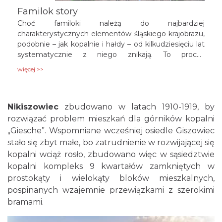
Familok story
Choć familoki należą do najbardziej
charakterystycznych elementów śląskiego krajobrazu,
podobnie – jak kopalnie i hałdy – od kilkudziesięciu lat
systematycznie z niego znikają. To proces
nieodwracalny. Domy starzeją się podobnie jak ludzie i
więcej >>
niedługo w miejsce prawdziwych familoków
pozostaną tylko ich artefakty zapisane w filmach
Kazimierza Kutza, obrazach Ewalda Gawlika, Erwina
Nikiszowiec
Sówki, Jacka Rykały i Romana Nowotarskiego czy w
zbudowano w latach 1910-1919, by
regionalnej literaturze, jak choćby w „Cholonku”
rozwiązać problem mieszkań dla górników kopalni
Janoscha. Zanim znikną na zawsze, przyjrzyjmy się
„Giesche”. Wspomniane wcześniej osiedle Giszowiec
architektonicznemu (ale i socjologicznemu) zjawisku
stało się zbyt małe, bo zatrudnienie w rozwijającej się
pod nazwą familok.
kopalni wciąż rosło, zbudowano więc w sąsiedztwie
kopalni kompleks 9 kwartałów zamkniętych w
prostokąty i wielokąty bloków mieszkalnych,
pospinanych wzajemnie przewiązkami z szerokimi
bramami.