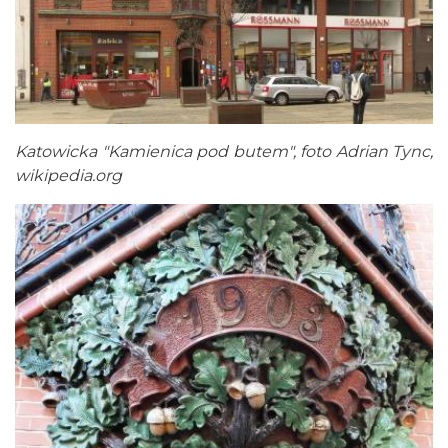
Katowicka "Kamienica pod butem", foto Adrian Tync,
wikipedia.org