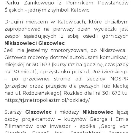
Parku Zamkowego z Pomnikiem Powstańców
Śląskich – jednym z symboli Katowic.
Drugim miejscem w Katowicach, które chciałbym
zaproponować na pierwszy dzień wycieczki jest
zespół sąsiadujących z sobą osiedli górniczych
Nikiszowiec
i
Giszowiec
.
Jeśli nie jesteśmy zmotoryzowani, do Nikiszowca i
Giszowca możemy dotrzeć autobusami komunikacji
miejskiej nr 30 i 673 (kursy raz na godzinę, czas jazdy
ok. 30 minut), z przystanku przy ul. Roździeńskiego
– po przeciwnej stronie od siedziby NOSPR
(przejście przez przejście dla pieszych lub kładką
nad ul. Roździeńskiego). Rozkład dla linii 30 i 673 tu:
https://rj.metropoliaztm.pl/rozklady/
Starszy
Giszowiec
i młodszy
Nikiszowiec
łączą
osoby projektantów – kuzynów Georga i Emila
Zillmannów oraz inwestor - spółka „Georg von