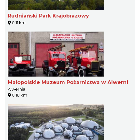
Rudniański Park Krajobrazowy
0.11 km
Małopolskie Muzeum Pożarnictwa w Alwerni
Alwernia
0.18 km