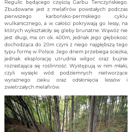
Regulic będącego częścią Garbu Tenczyńskiego.
Zbudowane jest z melafirów powstałych podczas
pierwszego karbońsko-permskiego cyklu
wulkanicznego, a w całości pokrywają go lessy, na
których wykształciły się gleby brunatne. Wąwóz nie
jest długi, ma on ok. 400m, jednak jego głębokość
dochodząca do 20m czyni z niego najgłębszą tego
typu formę w Polsce. Jego dnem przebiega ścieżka,
jednak eksplorację utrudnia wilgoć oraz bujnie
rozrastająca się roślinność. Występują w nim młaki,
czyli wysięki wód podziemnych nietworzące
wyraźnego cieku oraz odsłonięcia lessów i
zwietrzałych melafirów.