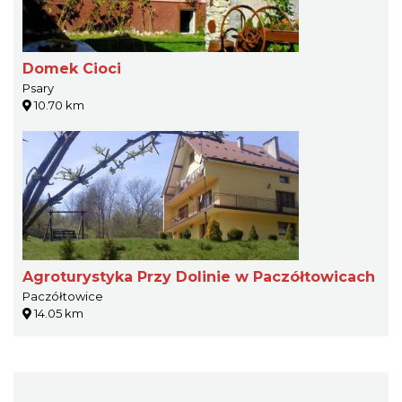
Domek Cioci
Psary
10.70 km
Agroturystyka Przy Dolinie w Paczółtowicach
Paczółtowice
14.05 km