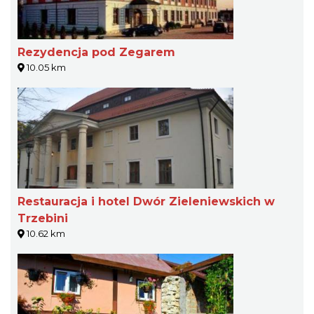
Rezydencja pod Zegarem
10.05 km
Restauracja i hotel Dwór Zieleniewskich w
Trzebini
10.62 km