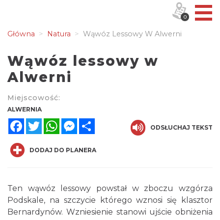
0
Główna
Natura
Wąwóz Lessowy W Alwerni
Wąwóz lessowy w
Alwerni
Miejscowość:
ALWERNIA
Facebook
Twitter
WhatsApp
Messenger
Share
ODSŁUCHAJ TEKST
DODAJ DO PLANERA
Ten wąwóz lessowy powstał w zboczu wzgórza
Podskale, na szczycie którego wznosi się klasztor
Bernardynów. Wzniesienie stanowi ujście obniżenia