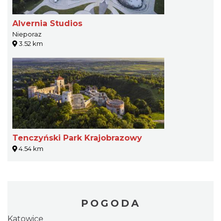
Alvernia Studios
Nieporaz
3.52 km
Tenczyński Park Krajobrazowy
4.54 km
POGODA
Katowice