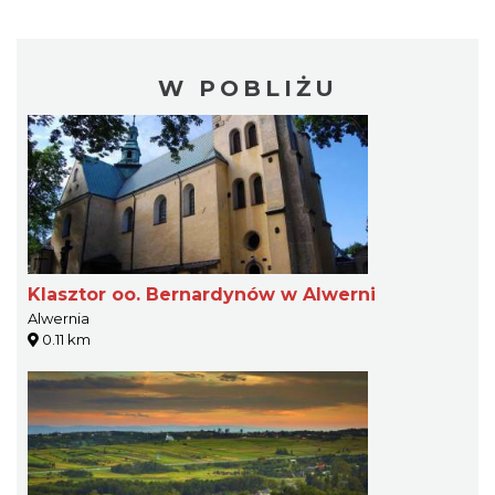
W POBLIŻU
Klasztor oo. Bernardynów w Alwerni
Alwernia
0.11 km