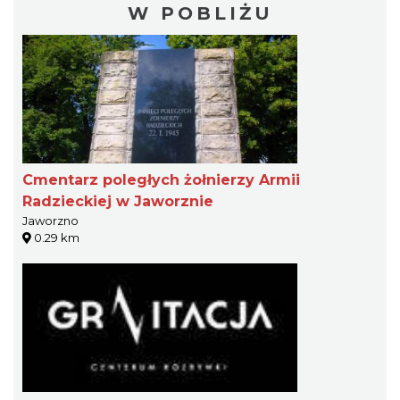
W POBLIŻU
Cmentarz poległych żołnierzy Armii
Radzieckiej w Jaworznie
Jaworzno
0.29 km