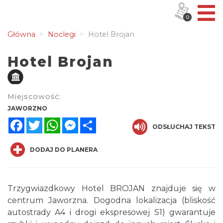
0
Główna
Noclegi
Hotel Brojan
Hotel Brojan
Miejscowość:
JAWORZNO
Facebook
Twitter
WhatsApp
Messenger
Share
ODSŁUCHAJ TEKST
DODAJ DO PLANERA
Trzygwiazdkowy Hotel BROJAN znajduje się w
centrum Jaworzna. Dogodna lokalizacja (bliskość
autostrady A4 i drogi ekspresowej S1) gwarantuje