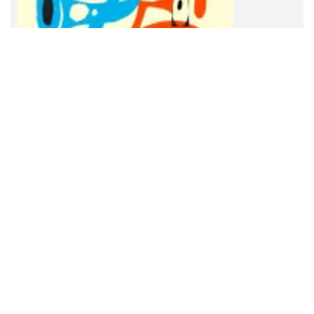
Henryk Miśkiewicz – 75 lat Mistrza i Goście
Katowice
2026-10-18
18.05 km
Koncert uświetnia 75. urodziny wybitnego muzyka. Stanowi
podsumowanie jego wieloletniej, bogatej kariery artystycznej na
polskiej i międzynarodowej scenie jazzowej.
Poland Bachaturo Festiwal
Katowice
2026-08-14
18.21 km
Międzynarodowy Festiwal Tańca BACHATURO to największy w
Europie festiwal bachaty i innych popularnych tańców afro-