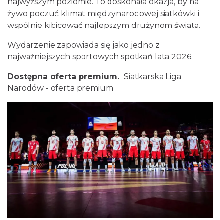
najwyższym poziomie. To doskonała okazja, by na
żywo poczuć klimat międzynarodowej siatkówki i
wspólnie kibicować najlepszym drużynom świata.
Wydarzenie zapowiada się jako jedno z
najważniejszych sportowych spotkań lata 2026.
Dostępna oferta premium.
Siatkarska Liga
Narodów - oferta premium
Fajer Festiwal 2026
Chorzów
18.42 km
2026-08-28
Dzień Kartofla w chorzowskim skansenie
Chorzów