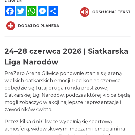
GLIWICE
Facebook
Twitter
WhatsApp
Messenger
Share
ODSŁUCHAJ TEKST
DODAJ DO PLANERA
24–28 czerwca 2026 | Siatkarska
Silesia Memoriał Kamili Skolimowskiej
Chorzów
Liga Narodów
18.42 km
2026-08-23
PreZero Arena Gliwice ponownie stanie się areną
wielkich siatkarskich emocji. Pod koniec czerwca
odbędzie się tutaj druga runda prestiżowej
Siatkarskiej Ligi Narodów, podczas której kibice będą
mogli zobaczyć w akcji najlepsze reprezentacje i
zawodników świata.
Silesia Marathon 2026
Przez kilka dni Gliwice wypełnią się sportową
Chorzów
atmosferą, widowiskowymi meczami i emocjami na
18.42 km
2026-10-04