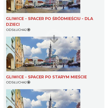
GLIWICE - SPACER PO ŚRÓDMIEŚCIU - DLA
DZIECI
ODSŁUCHAJ
Myslovitz - Sentymentalny powrót do lat
2000
Katowice
21.83 km
2026-11-15
GLIWICE - SPACER PO STARYM MIEŚCIE
ODSŁUCHAJ
LORD OF THE DANCE - 30th Anniversary
Tour