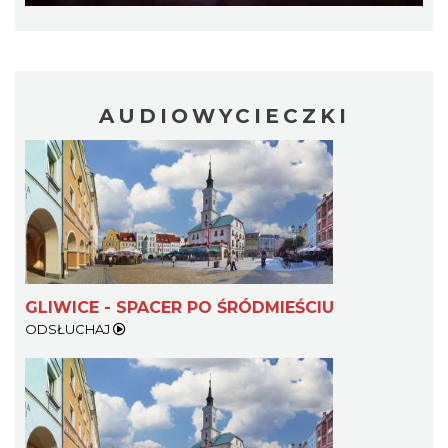
AUDIOWYCIECZKI
CO, GDZIE, KIEDY W KATOWICACH 3-
9.08.2026
Katowice
21.67 km
2026-08-03
GLIWICE - SPACER PO ŚRÓDMIEŚCIU
ODSŁUCHAJ
Kult – Pomarańczowa Trasa 2026
Katowice
21.83 km
2026-11-14