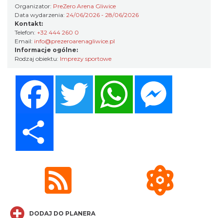
Chorzów
Organizator:
PreZero Arena Gliwice
18.51 km
2026-12-13
Data wydarzenia:
24/06/2026 - 28/06/2026
Kontakt:
Telefon:
+32 444 260 0
Email:
info@prezeroarenagliwice.pl
Informacje ogólne:
Rodzaj obiektu:
Imprezy sportowe
Facebook
Twitter
WhatsApp
Messenger
Spotkanie miłośników numizmatów
Rybnik
Share
21.05 km
2026-08-08
DODAJ DO PLANERA
Coś z niczego - organizery z tektury, z