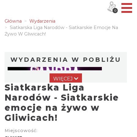
0
Główna
Wydarzenia
Siatkarska Liga Narodów - Siatkarskie Emocje Na
Żywo W Gliwicach!
WYDARZENIA W POBLIŻU
WIĘCEJ
Siatkarska Liga
Narodów - Siatkarskie
emocje na żywo w
Gliwicach!
Koncert Sandry w Gliwicach
Gliwice
0.00 km
2026-10-16
Miejscowość: