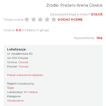
18.51 km
2026-09-20
Źródło: Prezero Arena Gliwice
Zauważyłeś błąd w treści?
ZGŁOŚ
Twoja ocena:
DODAJ OCENĘ
Ocena:
0.0
(Oddano 0 głosy)
Wyświetlenia:
166
O zbożach, chlebie i ziołach
Lokalizacja:
Chorzów
Ul. Akademicka 50
18.51 km
2026-08-23
44-100 Gliwice
Gmina:
Gliwice
Powiat:
Gliwice
Pokaż wskazówki dojazdu
Region turystyczny:
Śląsk
Lokalizacja:
W mieście
Kategoria:
Wydarzenia
Śląsko Wilijo