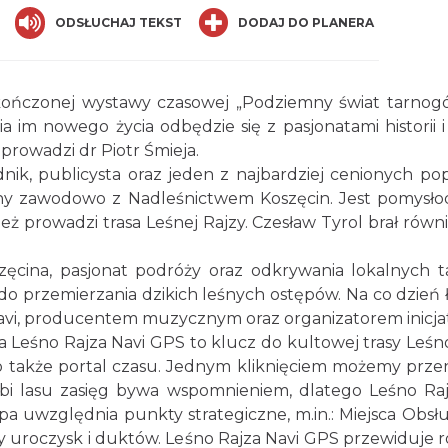
p
enger
hare
ODSŁUCHAJ TEKST
DODAJ DO PLANERA
czonej wystawy czasowej „Podziemny świat tarnogórsk
im nowego życia odbędzie się z pasjonatami historii 
prowadzi dr Piotr Śmieja.
dnik, publicysta oraz jeden z najbardziej cenionych pop
ny zawodowo z Nadleśnictwem Koszęcin. Jest pomysłod
ż prowadzi trasa Leśnej Rajzy. Czesław Tyrol brał równ
ęcina, pasjonat podróży oraz odkrywania lokalnych ta
 przemierzania dzikich leśnych ostępów. Na co dzień łą
Navi, producentem muzycznym oraz organizatorem inicjaty
ja Leśno Rajza Navi GPS to klucz do kultowej trasy Leśno
e to także portal czasu. Jednym kliknięciem możemy prze
 lasu zasięg bywa wspomnieniem, dlatego Leśno Rajza
pa uwzględnia punkty strategiczne, m.in.: Miejsca Obs
zwy uroczysk i duktów. Leśno Rajza Navi GPS przewiduje 