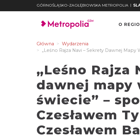
|
GÓRNOŚLĄSKO-ZAGŁĘBIOWSKA METROPOLIA
SLA
O REGIO
Główna
Wydarzenia
„Leśno Rajza Navi – Sekrety Dawnej Map
„Leśno Rajza 
dawnej mapy 
świecie” – spo
Czesławem Ty
Czesławem B