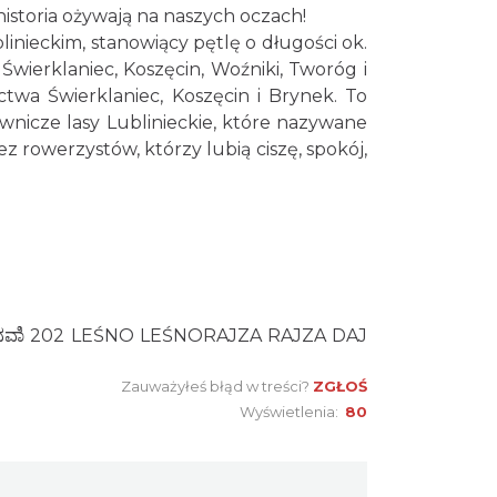
historia ożywają na naszych oczach!
linieckim, stanowiący pętlę o długości ok.
Koncert Sandry w Gliwicach
Świerklaniec, Koszęcin, Woźniki, Tworóg i
Gliwice
twa Świerklaniec, Koszęcin i Brynek. To
19.14 km
2026-10-16
nicze lasy Lublinieckie, które nazywane
z rowerzystów, którzy lubią ciszę, spokój,
Kult – Pomarańczowa Trasa
2026
Katowice
20.89 km
2026-11-14
Myslovitz - Sentymentalny
powrót do lat 2000
Katowice
20.89 km
2026-11-15
Zauważyłeś błąd w treści?
ZGŁOŚ
Poland Bachaturo Festiwal
Wyświetlenia:
80
Katowice
20.95 km
2026-08-14