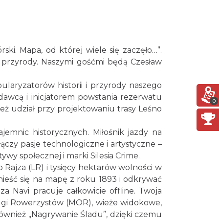
O zbożach, chlebie i ziołach
Chorzów
16.67 km
2026-08-23
i. Mapa, od której wiele się zaczęło…”.
Śląsko Wilijo
Chorzów
i przyrody. Naszymi gośćmi będą Czesław
16.67 km
2026-12-13
ularyzatorów historii i przyrody naszego
awcą i inicjatorem powstania rezerwatu
Silesia Memoriał Kamili
0
ież udział przy projektowaniu trasy Leśno
Skolimowskiej
Chorzów
17.35 km
2026-08-23
jemnic historycznych. Miłośnik jazdy na
czy pasje technologiczne i artystyczne –
Silesia Marathon 2026
wy społecznej i marki Silesia Crime.
Chorzów
 Rajza (LR) i tysięcy hektarów wolności w
17.35 km
2026-10-04
nieść się na mapę z roku 1893 i odkrywać
 Navi pracuje całkowicie offline. Twoja
Fajer Festiwal 2026
ługi Rowerzystów (MOR), wieże widokowe,
Chorzów
również „Nagrywanie Śladu”, dzięki czemu
17.35 km
2026-08-28