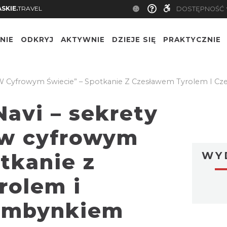
SKIE.
TRAVEL
DOSTĘPNOŚĆ
NIE
ODKRYJ
AKTYWNIE
DZIEJE SIĘ
PRAKTYCZNIE
y W Cyfrowym Świecie” – Spotkanie Z Czesławem Tyrolem I
Navi – sekrety
w cyfrowym
tkanie z
WY
rolem i
ambynkiem