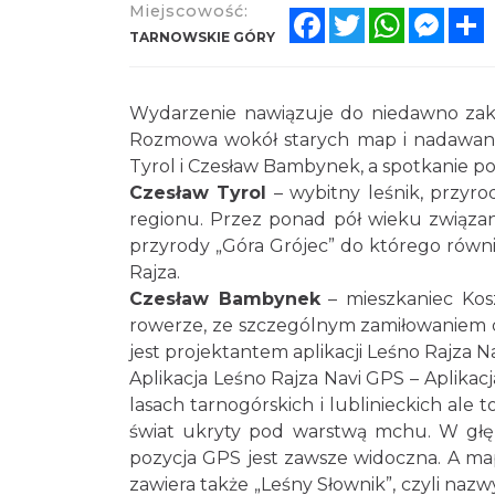
Miejscowość:
Facebook
Twitter
WhatsAp
Mess
S
TARNOWSKIE GÓRY
Wydarzenie nawiązuje do niedawno zakoń
Rozmowa wokół starych map i nadawania 
Tyrol i Czesław Bambynek, a spotkanie po
Czesław Tyrol
– wybitny leśnik, przyro
regionu. Przez ponad pół wieku związa
przyrody „Góra Grójec” do którego równie
Rajza.
Czesław Bambynek
– mieszkaniec Kosz
rowerze, ze szczególnym zamiłowaniem do
jest projektantem aplikacji Leśno Rajza 
Aplikacja Leśno Rajza Navi GPS – Aplikac
lasach tarnogórskich i lublinieckich al
świat ukryty pod warstwą mchu. W głębi
pozycja GPS jest zawsze widoczna. A ma
zawiera także „Leśny Słownik”, czyli na