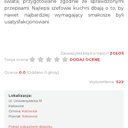
świata, przygotowane zgodnie ze sprawdzonymi
przepisami. Najlepsi szefowie kuchni dbają o to, by
nawet najbardziej wymagający smakosze byli
usatysfakcjonowani.
Zauważyłeś błąd w treści?
ZGŁOŚ
Twoja ocena:
DODAJ OCENĘ
Ocena:
0.0
(Oddano 0 głosy)
Wyświetlenia:
522
Lokalizacja:
Ul. Uniwersytecka 13
Katowice
Gmina:
Katowice
Powiat:
Katowice
Pokaż wskazówki dojazdu