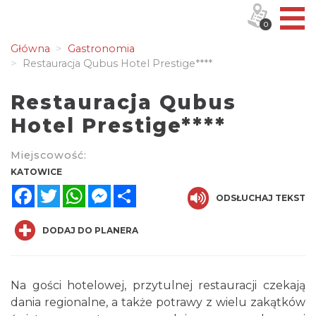
0
Główna
Gastronomia
Restauracja Qubus Hotel Prestige****
Restauracja Qubus
Hotel Prestige****
Miejscowość:
KATOWICE
Facebook
Twitter
WhatsApp
Messenger
Share
ODSŁUCHAJ TEKST
DODAJ DO PLANERA
Na gości hotelowej, przytulnej restauracji czekają
dania regionalne, a także potrawy z wielu zakątków