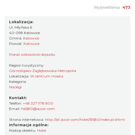
Wyświetlenia:
473
Lokalizacja:
Ul. Młyńska 6
40-098 Katowice
Gmina:
Katowice
Powiat:
Katowice
Pokaż wskazówki dojazdu
Region turystyczny:
Górnośląsko-Zagłębiowska Metropolia
Lokalizacja:
W centrum miasta
Kategoria:
Noclegi
Kontakt:
Telefon:
+48 327 978 800
Email:
hb580@accor.com
Strona internetowa:
http://all.accor.com/hotel/B580/index.pl.shtml
Informacje ogólne:
Rodzaj obiektu:
Hotel