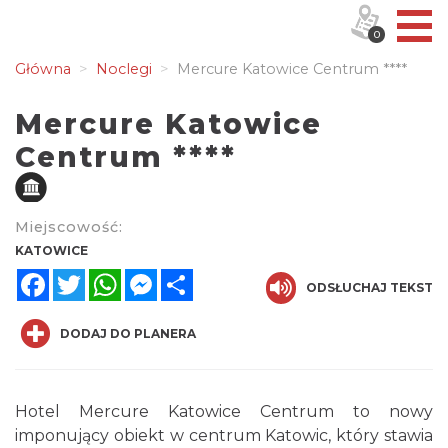
0
Główna
Noclegi
Mercure Katowice Centrum ****
Mercure Katowice
Centrum ****
Miejscowość:
KATOWICE
Facebook
Twitter
WhatsApp
Messenger
Share
ODSŁUCHAJ TEKST
DODAJ DO PLANERA
Hotel Mercure Katowice Centrum to nowy
imponujący obiekt w centrum Katowic, który stawia