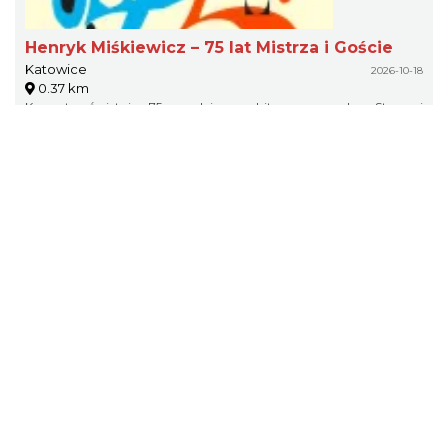
Henryk Miśkiewicz – 75 lat Mistrza i Goście
Katowice
2026-10-18
0.37 km
Koncert uświetnia 75. urodziny wybitnego muzyka. Stanowi
podsumowanie jego wieloletniej, bogatej kariery artystycznej na
polskiej i międzynarodowej scenie jazzowej.
CO, GDZIE, KIEDY W KATOWICACH 3-
9.08.2026
Katowice
2026-08-03
0.41 km
CO, GDZIE, KIEDY W KATOWICACH 3-9.08.2026