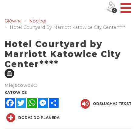
0
Główna
Noclegi
Hotel Courtyard By Marriott Katowice City Center****
Hotel Courtyard by
Marriott Katowice City
Center****
Miejscowość:
KATOWICE
Facebook
Twitter
WhatsApp
Messenger
Share
ODSŁUCHAJ TEKST
DODAJ DO PLANERA