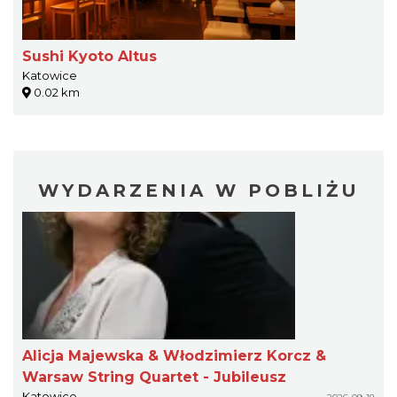
Sushi Kyoto Altus
Katowice
0.02 km
WYDARZENIA W POBLIŻU
Alicja Majewska & Włodzimierz Korcz &
Warsaw String Quartet - Jubileusz
Katowice