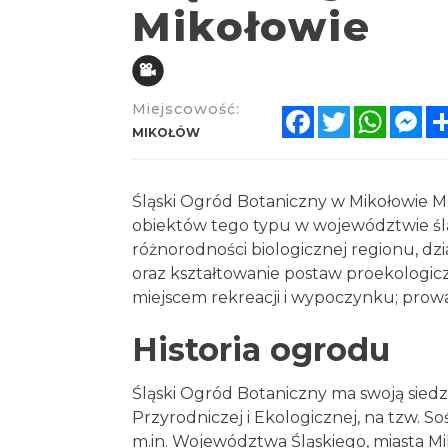
Mikołowie
Miejscowość:
Facebook
Twitter
Whats
Me
MIKOŁÓW
Śląski Ogród Botaniczny w Mikołowie M
obiektów tego typu w województwie śl
różnorodności biologicznej regionu, d
oraz kształtowanie postaw proekologic
miejscem rekreacji i wypoczynku; prowa
Historia ogrodu
Śląski Ogród Botaniczny ma swoją sied
Przyrodniczej i Ekologicznej, na tzw. S
m.in. Województwa Śląskiego, miasta Mi