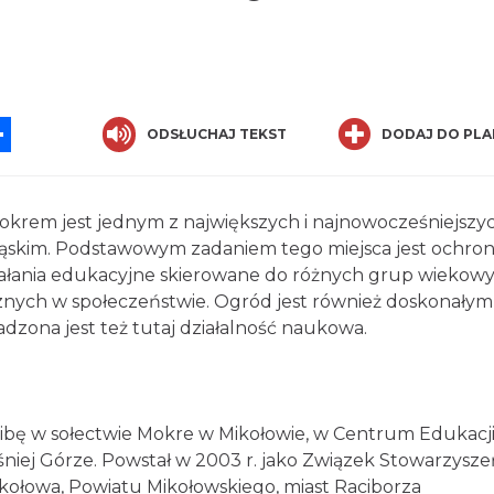
App
ssenger
Share
ODSŁUCHAJ TEKST
DODAJ DO PLA
okrem jest jednym z największych i najnowocześniejszy
ąskim. Podstawowym zadaniem tego miejsca jest ochro
ziałania edukacyjne skierowane do różnych grup wiekow
znych w społeczeństwie. Ogród jest również doskonałym
dzona jest też tutaj działalność naukowa.
zibę w sołectwie Mokre w Mikołowie, w Centrum Edukacj
ośniej Górze. Powstał w 2003 r. jako Związek Stowarzysze
kołowa, Powiatu Mikołowskiego, miast Raciborza