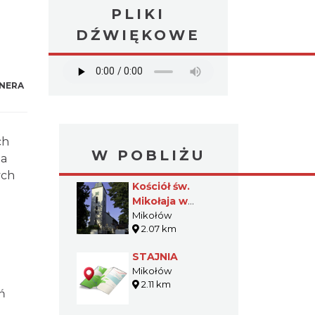
PLIKI
DŹWIĘKOWE
NERA
ch
W POBLIŻU
na
ych
Kościół św.
Mikołaja w
Bujakowie
Mikołów
2.07 km
STAJNIA
Mikołów
i
2.11 km
ń