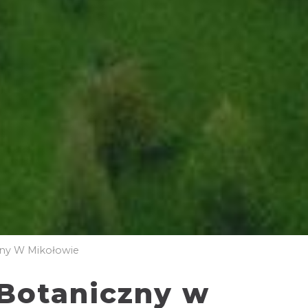
zny W Mikołowie
 Botaniczny w