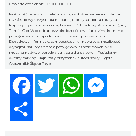
Otwarte codziennie: 10:00 - 00:00
Możliwość rezerwacji (telefonicznie, osobiście, e-mailem, płatna
(10zł/os do wykorzystania na barze)), Muzyka: dobra muzyka,
Imprezy: cykliczne koncerty, Festiwal Cztery Pory Roku, PubQuiz,
Turniej Gier Wideo; imprezy okolicznościowe (urodziny, komunie,
przyjęcia weselne, spotkania biznesowe i pracownicze etc.).
Dodatkowe informacje: samoobsługa, klimatyzacja, możliwość
wynajmu sali, organizacja przyjęć okolicznościowych, wifi,
muzyka na żywo, ogródek letni, sala dla palących. Posiadamy
własny parking. Najbliższy przystanek autobusowy: Ligota
Akademiki/ Śląska Pętla
Facebook
Twitter
WhatsApp
Messenger
Share