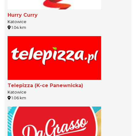
Hurry Curry
Katowice
1.04 km
Telepizza (K-ce Panewnicka)
Katowice
1.06 km