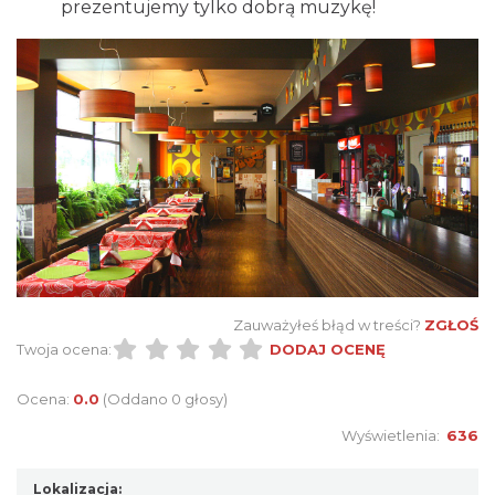
prezentujemy tylko dobrą muzykę!
Zauważyłeś błąd w treści?
ZGŁOŚ
Twoja ocena:
DODAJ OCENĘ
Ocena:
0.0
(Oddano 0 głosy)
Wyświetlenia:
636
Lokalizacja: