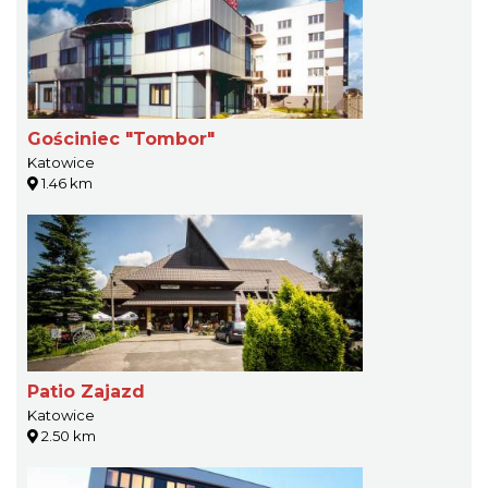
Gościniec "Tombor"
Katowice
1.46 km
Patio Zajazd
Katowice
2.50 km