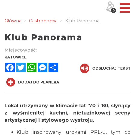
0
Główna
Gastronomia
Klub Panorama
Klub Panorama
Miejscowość:
KATOWICE
Facebook
Twitter
WhatsApp
Messenger
Share
ODSŁUCHAJ TEKST
DODAJ DO PLANERA
Lokal utrzymany w klimacie lat '70 i '80, słynący
z wyśmienitej kuchni, nietuzinkowej sceny
artystycznej i stylowego wystroju.
Klub inspirowany urokami PRL-u, tym co