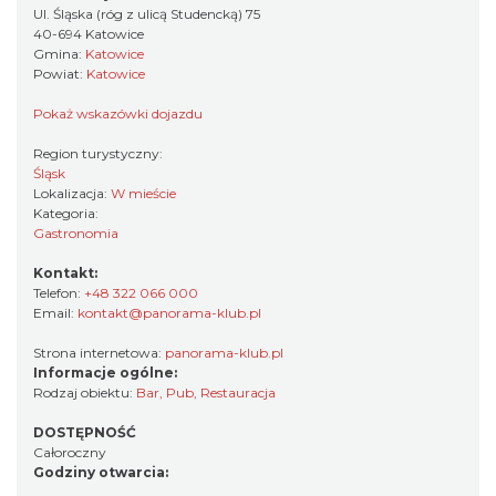
Ul. Śląska (róg z ulicą Studencką) 75
40-694 Katowice
Gmina:
Katowice
Powiat:
Katowice
Pokaż wskazówki dojazdu
Region turystyczny:
Śląsk
Lokalizacja:
W mieście
Kategoria:
Gastronomia
Kontakt:
Telefon:
+48 322 066 000
Email:
kontakt@panorama-klub.pl
Strona internetowa:
panorama-klub.pl
Informacje ogólne:
Rodzaj obiektu:
Bar
,
Pub
,
Restauracja
DOSTĘPNOŚĆ
Całoroczny
Godziny otwarcia: