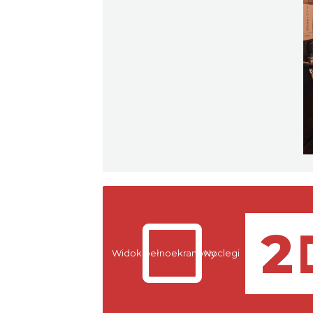
Widok pełnoekranowy:
Noclegi