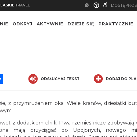
SLASKIE.
TRAVEL
DOSTĘPNOŚ
NIE
ODKRYJ
AKTYWNIE
DZIEJE SIĘ
PRAKTYCZNIE
App
ssenger
Share
ODSŁUCHAJ TEKST
DODAJ DO PLA
e, z przymrużeniem oka. Wiele kranów, dziesiątki but
owym.
wet z dodatkiem chilli. Piwa rzemieślnicze zdobywają 
 one mają przyciągać do Upojonych, nowego mie