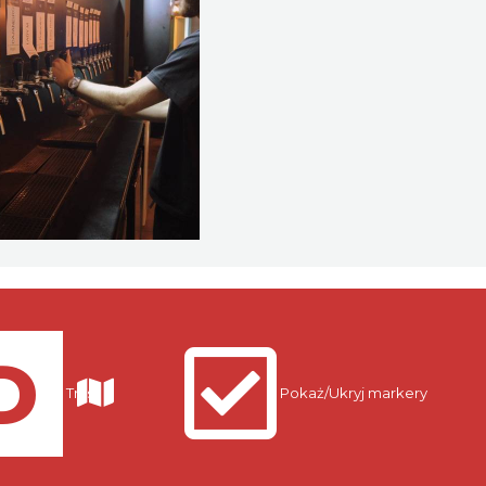
Trasy
Pokaż/Ukryj markery