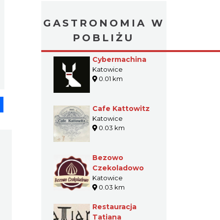
GASTRONOMIA W
POBLIŻU
Cybermachina
Katowice
0.01 km
pp
senger
Share
Cafe Kattowitz
Katowice
0.03 km
Bezowo
Czekoladowo
Katowice
0.03 km
Restauracja
Tatiana