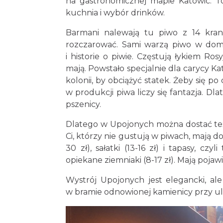
na gastronomicznej mapie Katowic. To
kuchnia i wybór drinków.
Barmani nalewają tu piwo z 14 kranó
rozczarować. Sami warzą piwo w dom
i historie o piwie. Częstują łykiem Ro
mają. Powstało specjalnie dla carycy Kat
kolonii, by obciążyć statek. Żeby się p
w produkcji piwa liczy się fantazja. 
pszenicy.
Dlatego w Upojonych można dostać te
Ci, którzy nie gustują w piwach, mają do 
30 zł), sałatki (13-16 zł) i tapasy, c
opiekane ziemniaki (8-17 zł). Mają pojaw
Wystrój Upojonych jest elegancki, ale
w bramie odnowionej kamienicy przy ul.