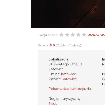
Twoja ocena:
DODAJ O
Ocena:
5.0
(Oddano 1 głosy)
Lokalizacja:
I
Ul. Świętego Jana 10
R
Katowice
Gmina:
Katowice
D
Powiat:
Katowice
C
G
Pokaż wskazówki dojazdu
Region turystyczny:
Śląsk