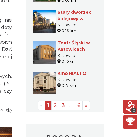
rodna
0.07 km
Stary dworzec
kolejowy w
ę nie
Katowicach
Katowice
gdoty
0.16 km
które
woich
Teatr Śląski w
 Dziś
Katowicach
Katowice
zonej
0.16 km
Kino RIALTO
wych.
Katowice
a (15-
0.17 km
s czy
«
1
2
3
…
6
»
e się
0