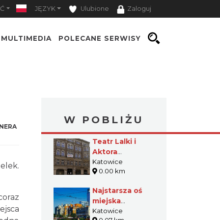
Ć
JĘZYK
Ulubione
Zaloguj
MULTIMEDIA
POLECANE SERWISY
W POBLIŻU
NERA
Teatr Lalki i
Aktora
„Ateneum” w
Katowice
elek.
0.00 km
Katowicach
Najstarsza oś
coraz
miejska
jsca
Katowic
Katowice