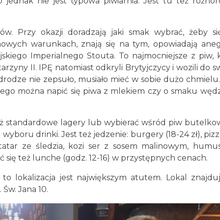
 jednak nie jest typowa piwiarnia. Jest tu też różno
w. Przy okazji doradzają jaki smak wybrać, żeby si
owych warunkach, znają się na tym, opowiadają ane
syjskiego Imperialnego Stouta. To najmocniejsze z piw, 
arzyny II. IPĘ natomiast odkryli Brytyjczycy i wozili do s
o drodze nie zepsuło, musiało mieć w sobie dużo chmielu.
Dlatego można napić się piwa z mlekiem czy o smaku węd
ż standardowe lagery lub wybierać wśród piw butelko
wyboru drinki. Jest też jedzenie: burgery (18-24 zł), pizz
zyli tatar ze śledzia, kozi ser z sosem malinowym, humu
ić się też lunche (godz. 12-16) w przystępnych cenach.
 to lokalizacja jest największym atutem. Lokal znajduj
 Św. Jana 10.