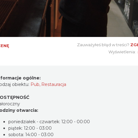
Zauważyłeś błąd w treści?
ZG
CENĘ
Wyświetlenia:
nformacje ogólne:
odzaj obiektu:
Pub
,
Restauracja
OSTĘPNOŚĆ
ałoroczny
odziny otwarcia:
poniedziałek - czwartek: 12:00 - 00:00
piątek: 12:00 - 03:00
sobota: 14:00 - 03:00