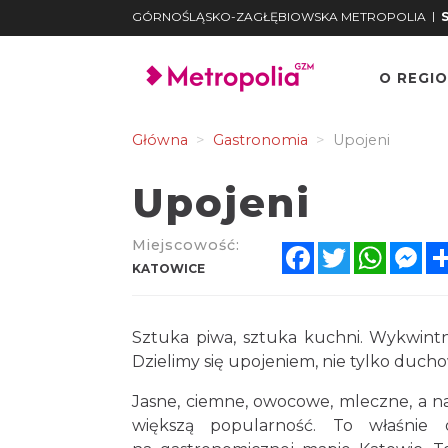
|
GÓRNOŚLĄSKO-ZAGŁĘBIOWSKA METROPOLIA
O REGIO
Główna
Gastronomia
Upojeni
Upojeni
Miejscowość:
Facebook
Twitter
Whats
Me
KATOWICE
Sztuka piwa, sztuka kuchni. Wykwintni
Dzielimy się upojeniem, nie tylko duch
Jasne, ciemne, owocowe, mleczne, a na
większą popularność. To właśnie