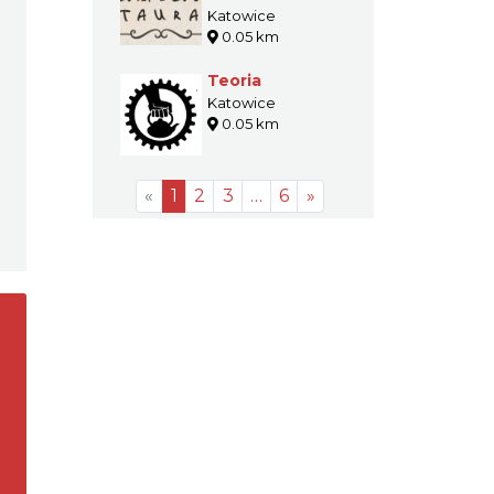
Katowice
0.05 km
Teoria
Katowice
0.05 km
«
1
2
3
…
6
»