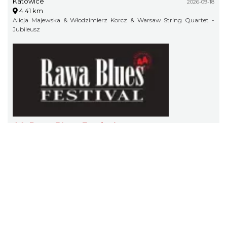
Katowice
2026-09-18
4.41 km
Alicja Majewska & Włodzimierz Korcz & Warsaw String Quartet -
Jubileusz
44. Rawa Blues Festival
Katowice
2026-10-03
4.41 km
44. Rawa Blues Festival