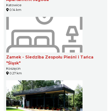
Katowice
0.14 km
Zamek - Siedziba Zespołu Pieśni i Tańca
"Śląsk"
Koszęcin
0.27 km