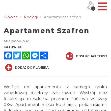
0
Główna
Noclegi
Apartament Szafron
Apartament Szafron
Miejscowość:
KATOWICE
Facebook
Twitter
WhatsApp
Messenger
Share
ODSŁUCHAJ TEKST
DODAJ DO PLANERA
Wejście do apartamentu z samego rynku
zabytkowej dzielnicy Nikiszowiec. Wystrój oraz
lokalizacja mieszkania przenosi Państwa w czasy
XXw. Apartament mieści kuchnię z piekarnikiem i
lodówką. Jego wyposażenie obejmuje też telewizor,