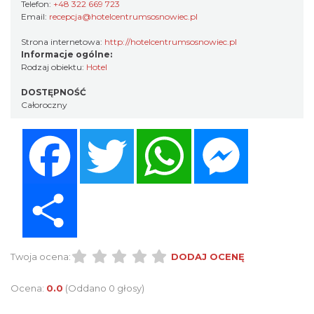
Telefon:
+48 322 669 723
Email:
recepcja@hotelcentrumsosnowiec.pl
Strona internetowa:
http://hotelcentrumsosnowiec.pl
Informacje ogólne:
Rodzaj obiektu:
Hotel
DOSTĘPNOŚĆ
Całoroczny
Facebook
Twitter
WhatsApp
Messenger
Share
Twoja ocena:
DODAJ OCENĘ
Ocena:
0.0
(Oddano 0 głosy)