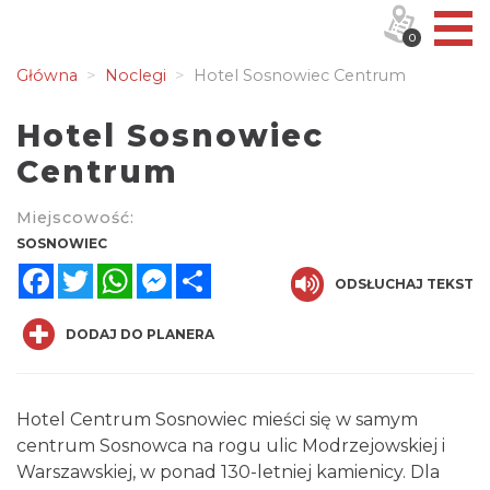
0
Główna
Noclegi
Hotel Sosnowiec Centrum
Hotel Sosnowiec
Centrum
Miejscowość:
SOSNOWIEC
Facebook
Twitter
WhatsApp
Messenger
Share
ODSŁUCHAJ TEKST
DODAJ DO PLANERA
Hotel Centrum Sosnowiec mieści się w samym
centrum Sosnowca na rogu ulic Modrzejowskiej i
Warszawskiej, w ponad 130-letniej kamienicy. Dla