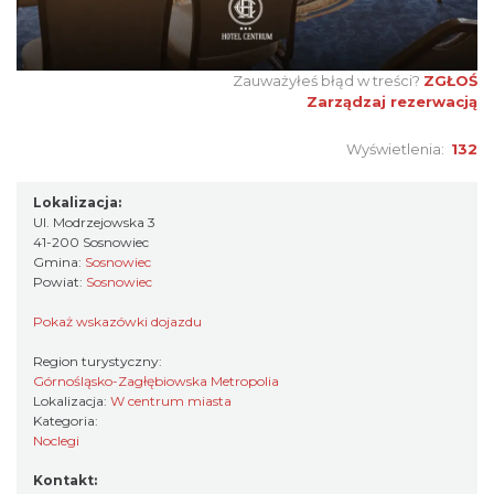
Zauważyłeś błąd w treści?
ZGŁOŚ
Zarządzaj rezerwacją
Wyświetlenia:
132
Lokalizacja:
Ul. Modrzejowska 3
41-200 Sosnowiec
Gmina:
Sosnowiec
Powiat:
Sosnowiec
Pokaż wskazówki dojazdu
Region turystyczny:
Górnośląsko-Zagłębiowska Metropolia
Lokalizacja:
W centrum miasta
Kategoria:
Noclegi
Kontakt: