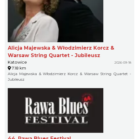
Alicja Majewska & Włodzimierz Korcz &
Warsaw String Quartet - Jubileusz
Katowice
2026-09-18
7.18 km
Alicja Majewska & Włodzimierz Korcz & Warsaw String Quartet -
Jubileusz
44. Rawa Blues Festival