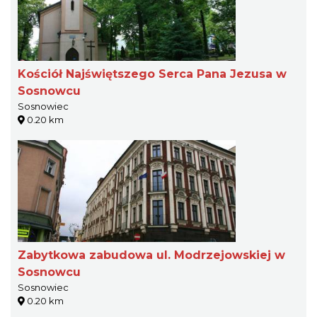
Kościół Najświętszego Serca Pana Jezusa w
Sosnowcu
Sosnowiec
0.20 km
Zabytkowa zabudowa ul. Modrzejowskiej w
Sosnowcu
Sosnowiec
0.20 km