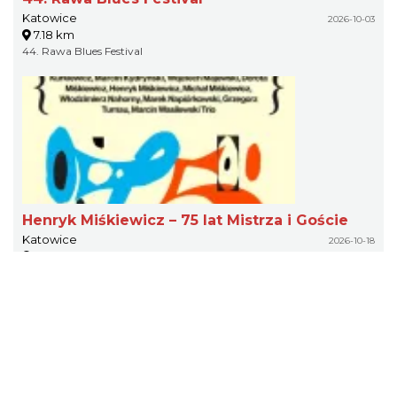
Katowice
2026-10-03
7.18 km
44. Rawa Blues Festival
Henryk Miśkiewicz – 75 lat Mistrza i Goście
Katowice
2026-10-18
7.18 km
Koncert uświetnia 75. urodziny wybitnego muzyka. Stanowi
podsumowanie jego wieloletniej, bogatej kariery artystycznej na
polskiej i międzynarodowej scenie jazzowej.