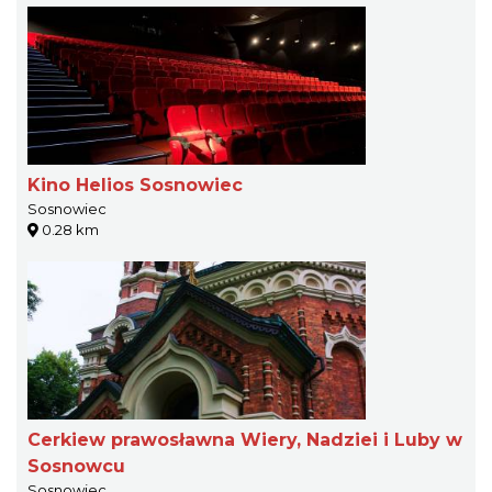
Kino Helios Sosnowiec
Sosnowiec
0.28 km
Cerkiew prawosławna Wiery, Nadziei i Luby w
Sosnowcu
Sosnowiec