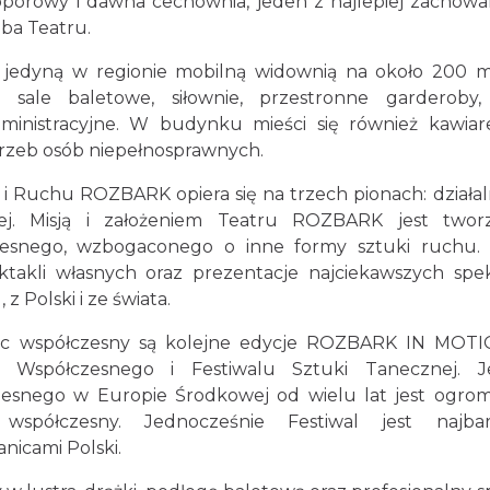
porowy i dawna cechownia, jeden z najlepiej zachow
iba Teatru.
edyną w regionie mobilną widownią na około 200 mi
sale baletowe, siłownie, przestronne garderoby,
ministracyjne. W budynku mieści się również kawiar
trzeb osób niepełnosprawnych.
i Ruchu ROZBARK opiera się na trzech pionach: działal
znej. Misją i założeniem Teatru ROZBARK jest twor
zesnego, wzbogaconego o inne formy sztuki ruchu. 
ktakli własnych oraz prezentacje najciekawszych spek
z Polski i ze świata.
iec współczesny są kolejne edycje ROZBARK IN MOTI
a Współczesnego i Festiwalu Sztuki Tanecznej. J
łczesnego w Europie Środkowej od wielu lat jest ogr
spółczesny. Jednocześnie Festiwal jest najbard
icami Polski.