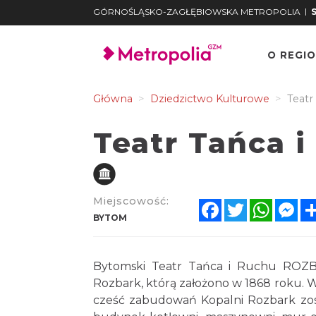
|
GÓRNOŚLĄSKO-ZAGŁĘBIOWSKA METROPOLIA
O REGIO
Główna
Dziedzictwo Kulturowe
Teatr
Teatr Tańca 
Miejscowość:
Facebook
Twitter
Whats
Me
BYTOM
Bytomski Teatr Tańca i Ruchu ROZB
Rozbark, którą założono w 1868 roku. 
cześć zabudowań Kopalni Rozbark zost