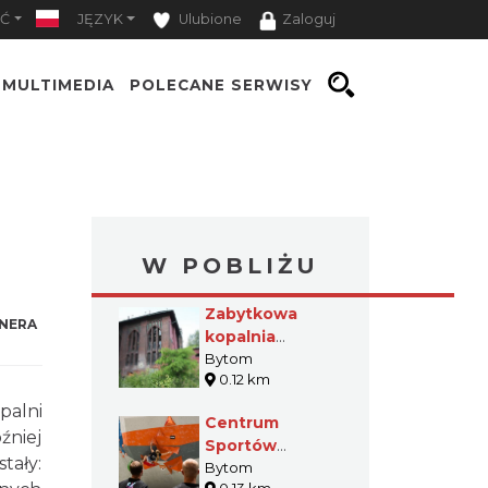
Ć
JĘZYK
Ulubione
Zaloguj
MULTIMEDIA
POLECANE SERWISY
W POBLIŻU
Zabytkowa
NERA
kopalnia
Rozbark w
Bytom
0.12 km
Bytomiu
palni
Centrum
źniej
Sportów
tały:
Wspinaczkowych
Bytom