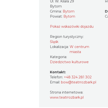
Ul. W. Kilara 29
R
Bytom
Gmina:
Bytom
D
Powiat:
Bytom
C
Pokaż wskazówki dojazdu
Region turystyczny:
Śląsk
Lokalizacja:
W centrum
miasta
Kategoria:
Dziedzictwo kulturowe
Kontakt:
Telefon:
+48 324 281 302
Email:
bow@teatrrozbark.pl
Strona internetowa:
www.teatrrozbark.pl