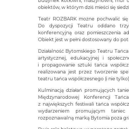
budynek kotłowni, maszynowni, mur o
obiektów, w którym dziś mieści się siedz
Teatr ROZBARK możne pochwalić się j
Do dyspozycji Teatru oddano trzy 
konferencyjną oraz pomieszczenia ad
Obiekt jest w pełni dostosowany do po
Działalność Bytomskiego Teatru Tańca 
artystycznej, edukacyjnej i społec
i propagowanie sztuki tańca współc
realizowana jest przez tworzenie spe
teatru tańca współczesnego (i nie tylko), 
Kulminacją działań promujących tan
Międzynarodowej Konferencji Tańc
z największych festiwali tańca wspó
wydarzeniem promującym taniec w
rozpoznawalną marką Bytomia poza gran