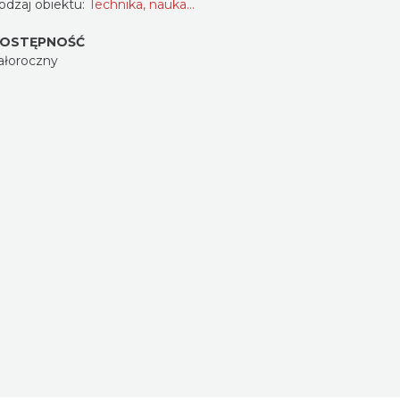
odzaj obiektu:
Technika, nauka…
OSTĘPNOŚĆ
ałoroczny