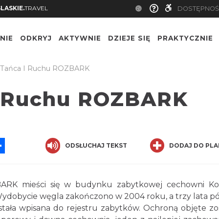
SLASKIE.
TRAVEL
DOSTĘPNOŚ
NIE
ODKRYJ
AKTYWNIE
DZIEJE SIĘ
PRAKTYCZNIE
 Tańca I Ruchu ROZBARK
i Ruchu ROZBARK
App
ssenger
Share
ODSŁUCHAJ TEKST
DODAJ DO PLA
ARK mieści się w budynku zabytkowej cechowni Ko
Wydobycie węgla zakończono w 2004 roku, a trzy lata pó
ała wpisana do rejestru zabytków. Ochroną objęte zos