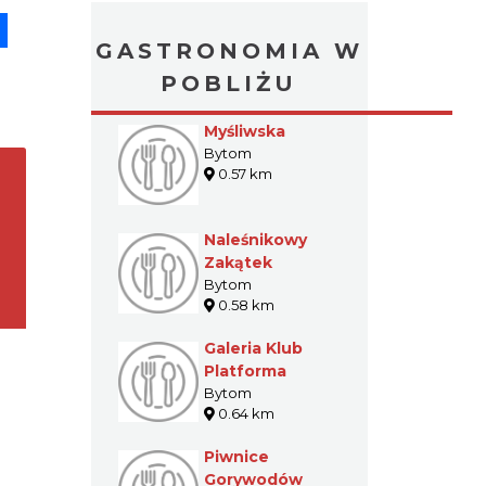
pp
senger
Share
GASTRONOMIA W
POBLIŻU
Myśliwska
Bytom
0.57 km
Naleśnikowy
Zakątek
Bytom
0.58 km
Galeria Klub
Platforma
Bytom
0.64 km
Piwnice
Gorywodów