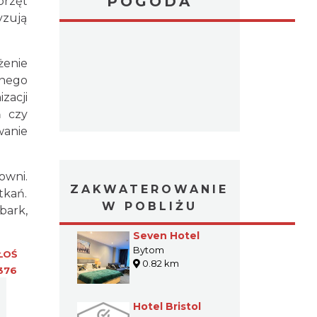
POGODA
przęt
yzują
żenie
nnego
zacji
ń czy
wanie
owni.
ZAKWATEROWANIE
tkań.
W POBLIŻU
bark,
Seven Hotel
Bytom
ŁOŚ
0.82 km
376
Hotel Bristol