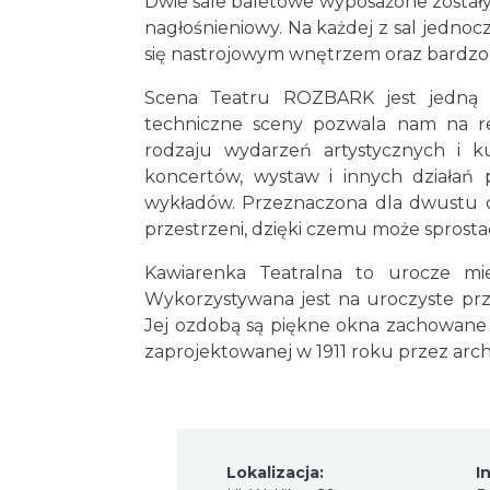
Dwie sale baletowe wyposażone zostały 
nagłośnieniowy. Na każdej z sal jedno
się nastrojowym wnętrzem oraz bardzo
Scena Teatru ROZBARK jest jedną z
techniczne sceny pozwala nam na rea
rodzaju wydarzeń artystycznych i ku
koncertów, wystaw i innych działań 
wykładów. Przeznaczona dla dwustu o
przestrzeni, dzięki czemu może spros
Kawiarenka Teatralna to urocze mi
Wykorzystywana jest na uroczyste przy
Jej ozdobą są piękne okna zachowane 
zaprojektowanej w 1911 roku przez arc
Lokalizacja:
I