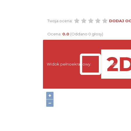
Twoja ocena:
DODAJ O
Ocena:
0.0
(Oddano 0 głosy)
Widok pełnoekranowy:
Noclegi
+
−