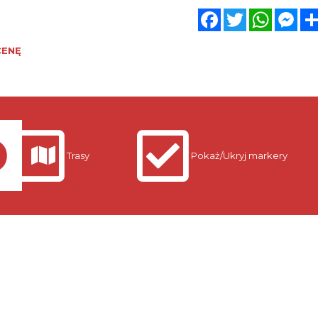
Facebook
Twitter
WhatsA
Mes
CENĘ
Trasy
Pokaż/Ukryj markery