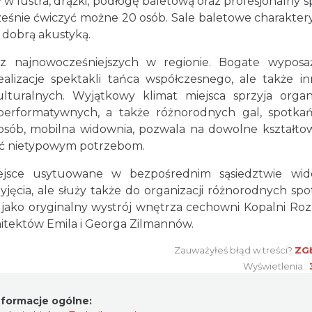
w lustra, drążki, podłogę baletową oraz profesjonalny s
cześnie ćwiczyć możne 20 osób. Sale baletowe charakter
 dobrą akustyką.
 najnowocześniejszych w regionie. Bogate wyposa
lizacje spektakli tańca współczesnego, ale także i
lturalnych. Wyjątkowy klimat miejsca sprzyja organi
performatywnych, a także różnorodnych gal, spotka
sób, mobilna widownia, pozwala na dowolne kształto
tać nietypowym potrzebom.
ejsce usytuowane w bezpośrednim sąsiedztwie wid
jęcia, ale służy także do organizacji różnorodnych spo
jako oryginalny wystrój wnętrza cechowni Kopalni Roz
hitektów Emila i Georga Zilmannów.
Zauważyłeś błąd w treści?
ZG
Wyświetlenia:
nformacje ogólne: