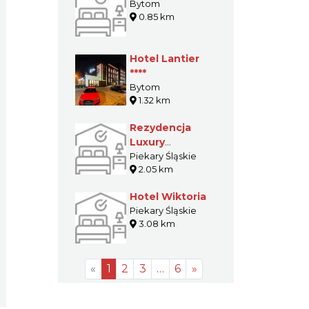
Bytom
0.85 km
Hotel Lantier
****
Bytom
1.32 km
Rezydencja
Luxury
Hotel****
Piekary Śląskie
2.05 km
Hotel Wiktoria
Piekary Śląskie
3.08 km
«
1
2
3
…
6
»