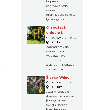
impreza
chorzowskiego
skansenu,
gromadząca co roku
tysiące gości.
Przybliżenie
O zbożach,
dawnych obrzędów
i zwyczajów na
chlebie i
Górnym Śląsku.
ziołach
Chorzów
2026-08-23
6.00 km
Zapraszamy do
skansenu na
wydarzenie o
charakterze
zielarskim. Podczas
wydarzenia
odbywają się
Śląsko Wilijo
pokazy prac
żniwnych i działania
Chorzów
2026-12-13
młynów.
6.00 km
Jeżeli chcecie się
dowiedzieć i poczuć
jak wyglądały
Święta Bożego
Narodzenia w