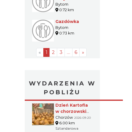
Bytom
0.72 km
Gazdówka
Bytom
0.73 km
«
1
2
3
…
6
»
WYDARZENIA W
POBLIŻU
Dzień Kartofla
w chorzowskim
skansenie
Chorzów
2026-09-20
6.00 km
Sztandarowa