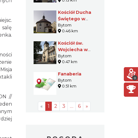
anych
0.13 km
i Siłowych
Skarpa Bytom
Kościół Ducha
Świętego w
ejsc.
Bytomiu
Bytom
 salę
0.46 km
enka.
Kościół św.
Wojciecha w
ności
Bytomiu
Bytom
zenie
0.47 km
Misja
Fanaberia
takli
0
Bytom
0.51 km
ON //
eden
«
1
2
3
…
6
»
omnym
ziej