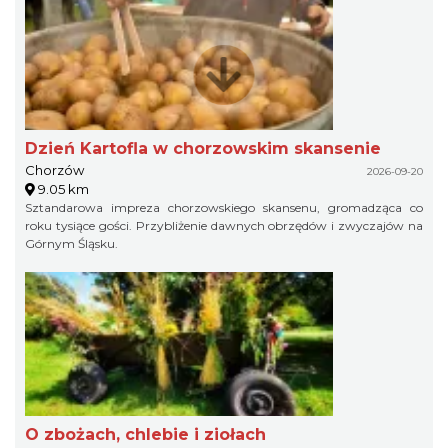
Dzień Kartofla w chorzowskim skansenie
Chorzów
2026-09-20
9.05 km
Sztandarowa impreza chorzowskiego skansenu, gromadząca co
roku tysiące gości. Przybliżenie dawnych obrzędów i zwyczajów na
Górnym Śląsku.
O zbożach, chlebie i ziołach