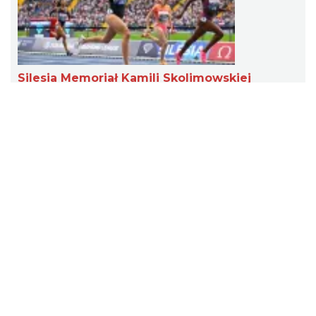
Silesia Memoriał Kamili Skolimowskiej
Chorzów
2026-08-23
9.58 km
Silesia Memoriał Kamili Skolimowskiej – międzynarodowy mityng
lekkoatletyczny organizowany przez Fundację Kamili
Skolimowskiej. Zawody poświęcone są pamięci zmarłej w lutym
2009 roku Kamili Skolimowskiej – mistrzyni olimpijskiej w rzucie
młotem z 2000 roku.
Silesia Marathon 2026