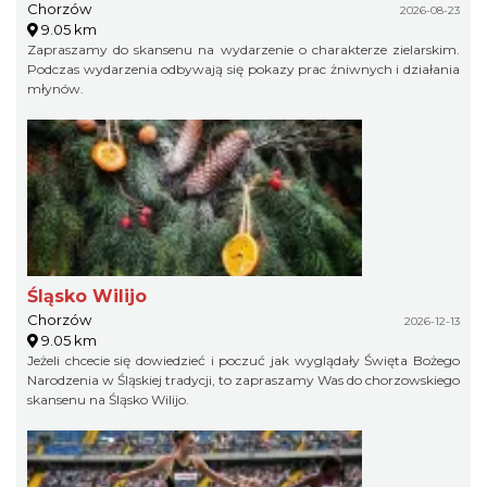
Chorzów
2026-08-23
9.05 km
Zapraszamy do skansenu na wydarzenie o charakterze zielarskim.
Podczas wydarzenia odbywają się pokazy prac żniwnych i działania
młynów.
Śląsko Wilijo
Chorzów
2026-12-13
9.05 km
Jeżeli chcecie się dowiedzieć i poczuć jak wyglądały Święta Bożego
Narodzenia w Śląskiej tradycji, to zapraszamy Was do chorzowskiego
skansenu na Śląsko Wilijo.