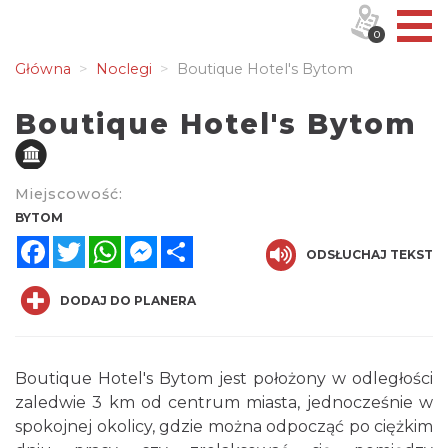
0
Główna
Noclegi
Boutique Hotel's Bytom
Boutique Hotel's Bytom
Miejscowość:
BYTOM
Facebook
Twitter
WhatsApp
Messenger
Share
ODSŁUCHAJ TEKST
DODAJ DO PLANERA
Boutique Hotel's Bytom jest położony w odległości
zaledwie 3 km od centrum miasta, jednocześnie w
spokojnej okolicy, gdzie można odpocząć po ciężkim