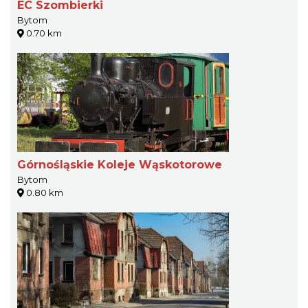
EC Szombierki
Bytom
0.70 km
Górnośląskie Koleje Wąskotorowe
Bytom
0.80 km