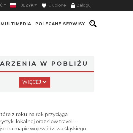
Ć
JĘZYK
Ulubione
Zaloguj
MULTIMEDIA
POLECANE SERWISY
ARZENIA W POBLIŻU
Muzyka zespołu Metallica
WIĘCEJ
symfonicznie 2026
Katowice
4.57 km
2026-11-14
OFF Festival 2026
Katowice
tóre z roku na rok przyciąga
4.94 km
2026-08-07
styki lokalnej oraz slow travel –
jsc na mapie województwa śląskiego.