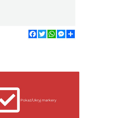
Święto Ziół w pszczyńskim
skansenie
Pszczyna
23.38 km
2026-08-15
Facebook
Twitter
WhatsApp
Messenger
Share
Pokaż/Ukryj markery