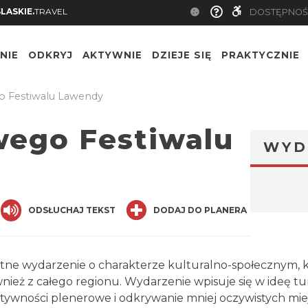
SLASKIE.
TRAVEL
DOSTĘPNOŚ
NIE
ODKRYJ
AKTYWNIE
DZIEJE SIĘ
PRAKTYCZNIE
o Festiwalu Lawendy
wego Festiwalu
WYD
nger
are
ODSŁUCHAJ TEKST
DODAJ DO PLANERA
tne wydarzenie o charakterze kulturalno-społecznym, k
nież z całego regionu. Wydarzenie wpisuje się w ideę tury
tywności plenerowe i odkrywanie mniej oczywistych mie