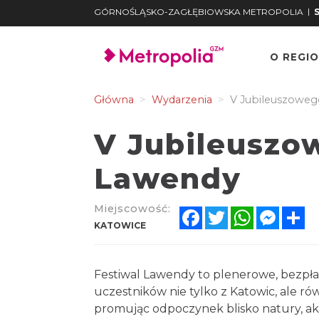
|
GÓRNOŚLĄSKO-ZAGŁĘBIOWSKA METROPOLIA
O REGIO
Główna
Wydarzenia
V Jubileuszoweg
V Jubileuszo
Lawendy
Miejscowość:
Facebook
Twitter
WhatsApp
Messe
Sh
KATOWICE
Festiwal Lawendy to plenerowe, bezpła
uczestników nie tylko z Katowic, ale rów
promując odpoczynek blisko natury, ak