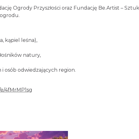
cję Ogrody Przyszłości oraz Fundację Be.Artist – Sztuka
 ogrodu.
, kąpiel leśna),
miłośników natury,
 i osób odwiedzających region.
e/e/4fMrMP1sg