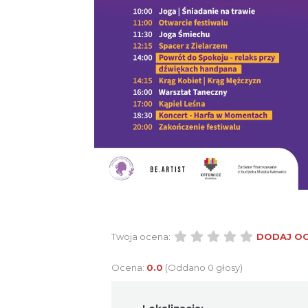
Twoja ocena:
DODAJ O
Ocena:
0.0
(Oddano 0 głosy)