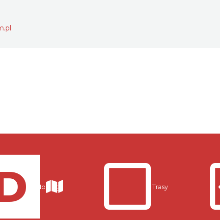
m.pl
Noclegi
Trasy