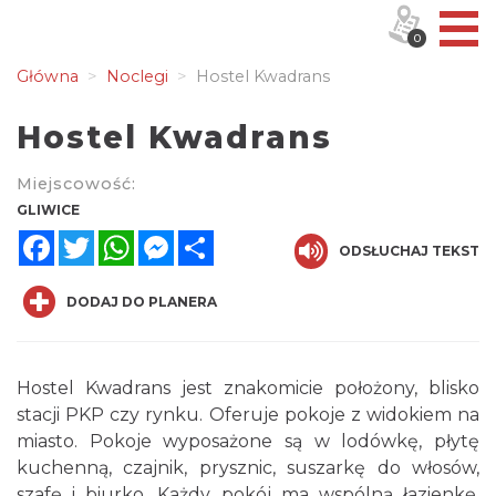
0
Główna
Noclegi
Hostel Kwadrans
Hostel Kwadrans
Miejscowość:
GLIWICE
Facebook
Twitter
WhatsApp
Messenger
Share
ODSŁUCHAJ TEKST
DODAJ DO PLANERA
Hostel Kwadrans jest znakomicie położony, blisko
stacji PKP czy rynku. Oferuje pokoje z widokiem na
miasto. Pokoje wyposażone są w lodówkę, płytę
kuchenną, czajnik, prysznic, suszarkę do włosów,
szafę i biurko. Każdy pokój ma wspólną łazienkę.