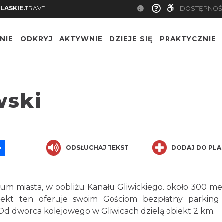
SLASKIE.
TRAVEL
DOSTĘPNOŚ
NIE
ODKRYJ
AKTYWNIE
DZIEJE SIĘ
PRAKTYCZNIE
wski
App
ssenger
Share
ODSŁUCHAJ TEKST
DODAJ DO PLA
rum miasta, w pobliżu Kanału Gliwickiego. około 300 m
kt ten oferuje swoim Gościom bezpłatny parking
d dworca kolejowego w Gliwicach dzielą obiekt 2 km.