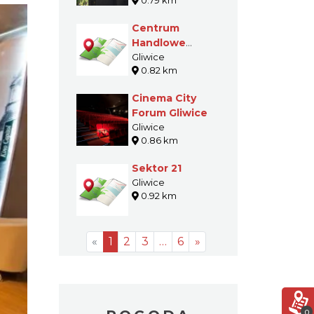
0.79 km
Najświętszej
Marii Panny w
Centrum
Gliwicach
Handlowe
Arena
Gliwice
0.82 km
Cinema City
Forum Gliwice
Gliwice
0.86 km
Sektor 21
Gliwice
0.92 km
«
1
2
3
…
6
»
0