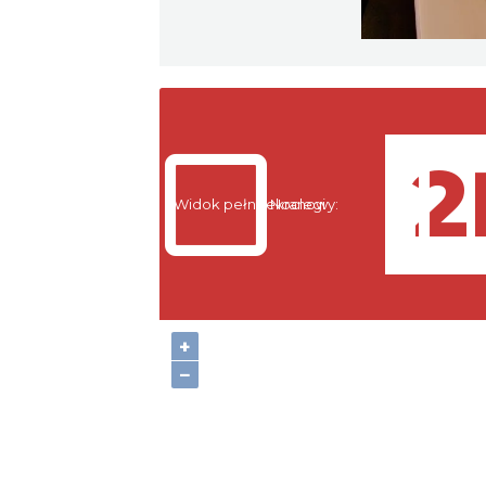
Widok pełnoekranowy:
Noclegi
+
−