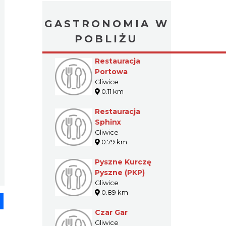
GASTRONOMIA W
POBLIŻU
Restauracja
Portowa
Gliwice
0.11 km
Restauracja
Sphinx
Gliwice
0.79 km
Pyszne Kurczę
Pyszne (PKP)
Gliwice
0.89 km
pp
senger
Share
Czar Gar
Gliwice