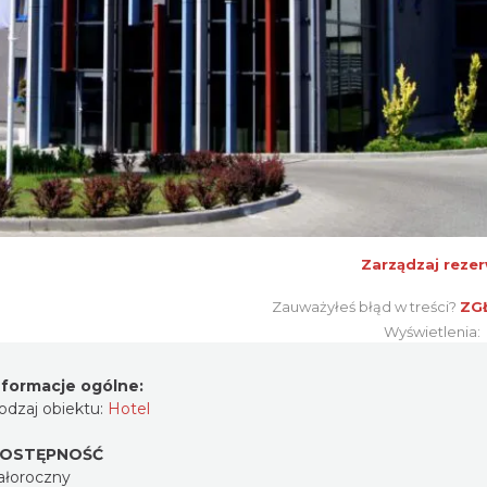
Zarządzaj rezer
Zauważyłeś błąd w treści?
ZG
Wyświetlenia:
nformacje ogólne:
odzaj obiektu:
Hotel
OSTĘPNOŚĆ
ałoroczny