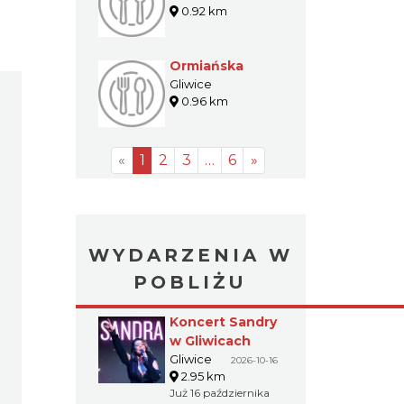
0.92 km
Ormiańska
Gliwice
0.96 km
«
1
2
3
…
6
»
WYDARZENIA W
POBLIŻU
Koncert Sandry
w Gliwicach
Gliwice
2026-10-16
2.95 km
Już 16 października