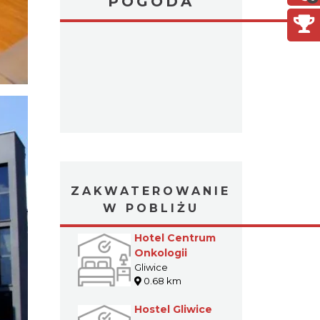
POGODA
ZAKWATEROWANIE
W POBLIŻU
Hotel Centrum
Onkologii
Gliwice
0.68 km
Hostel Gliwice