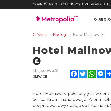
|
GÓRNOŚLĄSKO-ZAGŁĘBIOWSKA METROPOLIA
O REGIO
Główna
Noclegi
Hotel Malinowski
Hotel Malino
Miejscowość:
Facebook
Twitter
Whats
Me
GLIWICE
Hotel Malinowski położony jest w cent
od centrum handlowego Arena. Obie
bezprzewodowy dostęp do Internetu. O