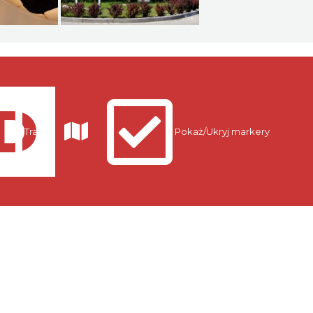
Trasy
Pokaż/Ukryj markery