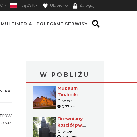
Ć
JĘZYK
Ulubione
Zaloguj
MULTIMEDIA
POLECANE SERWISY
W POBLIŻU
Muzeum
NERA
Techniki
Sanitarnej
Gliwice
0.77 km
etrów
Drewniany
 oraz
kościół pw.
Wniebowzięcia
Gliwice