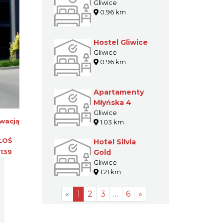
Gliwice
0.96 km
Hostel Gliwice
Gliwice
0.96 km
Apartamenty
Młyńska 4
Gliwice
wacją
1.03 km
ŁOŚ
Hotel Silvia
139
Gold
Gliwice
1.21 km
«
1
2
3
…
6
»