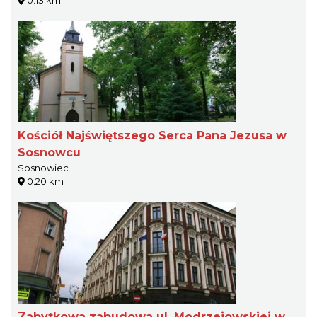
0.13 km
Kościół Najświętszego Serca Pana Jezusa w
Sosnowcu
Sosnowiec
0.20 km
Zabytkowa zabudowa ul. Modrzejowskiej w