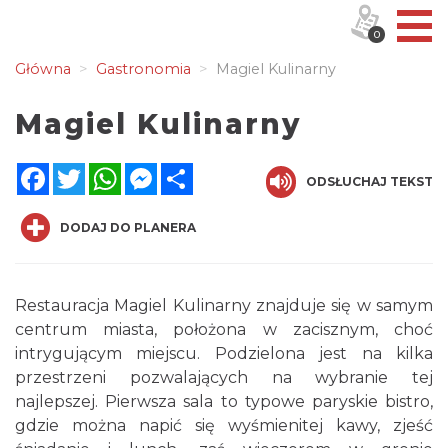
0
Główna
Gastronomia
Magiel Kulinarny
Magiel Kulinarny
Facebook
Twitter
WhatsApp
Messenger
Share
ODSŁUCHAJ TEKST
DODAJ DO PLANERA
Restauracja Magiel Kulinarny znajduje się w samym
centrum miasta, położona w zacisznym, choć
intrygującym miejscu. Podzielona jest na kilka
przestrzeni pozwalających na wybranie tej
najlepszej. Pierwsza sala to typowe paryskie bistro,
gdzie można napić się wyśmienitej kawy, zjeść