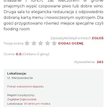
śniadanie i lunch, zaś wieczorem w gronie
znajomych wypić czopowane piwo lub dobre wino.
Druga sala to elegancka restauracja z odpowiednio
dobraną kartą menu i nowoczesnym wystrojem. Dla
gości przygotowano również miejsce specjalne czyli
fooding room.
Zauważyłeś błąd w treści?
ZGŁOŚ
Twoja ocena:
DODAJ OCENĘ
Ocena:
0.0
(Oddano 0 głosy)
Wyświetlenia:
263
Lokalizacja:
Ul. Warszawska 5a
Pokaż wskazówki dojazdu
Region turystyczny:
Zagłębie Dąbrowskie
Lokalizacja:
W centrum miasta