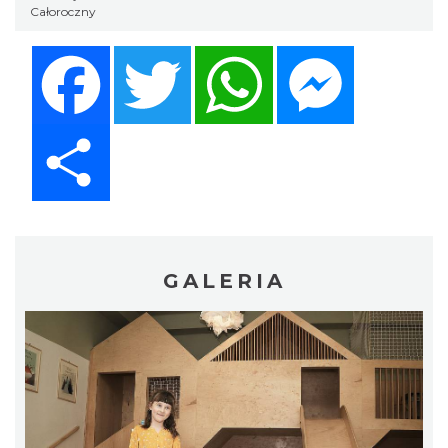
Całoroczny
Facebook
Twitter
WhatsApp
Messenger
Share
GALERIA