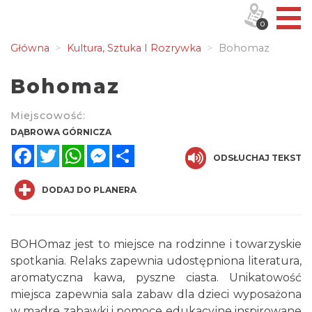
0
Główna
Kultura, Sztuka I Rozrywka
Bohomaz
Bohomaz
Miejscowość:
DĄBROWA GÓRNICZA
Facebook
Twitter
WhatsApp
Messenger
Share
ODSŁUCHAJ TEKST
DODAJ DO PLANERA
BOHOmaz jest to miejsce na rodzinne i towarzyskie
spotkania. Relaks zapewnia udostępniona literatura,
aromatyczna kawa, pyszne ciasta. Unikatowość
miejsca zapewnia sala zabaw dla dzieci wyposażona
w mądre zabawki i pomoce edukacyjne inspirowane