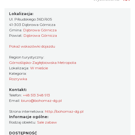
Lokalizacja:
Ul. Piłsudskiego 36D/605
41-303 Dąbrowa Górnicza
Gmina:
Dąbrowa Górnicza
Powiat:
Dąbrowa Górnicza
Pokaż wskazówki dojazdu
Region turystyczny:
Górnośląsko-Zagłębiowska Metropolia
Lokalizacja:
W mieście
Kategoria:
Rozrywka
Kontakt:
Telefon:
+48 513 348 913
Email:
biuro@bohomaz-dg.pl
Strona internetowa:
http://bohomaz-dg.pl
Informacje ogólne:
Rodzaj obiektu:
Sale zabaw
DOSTĘPNOŚĆ