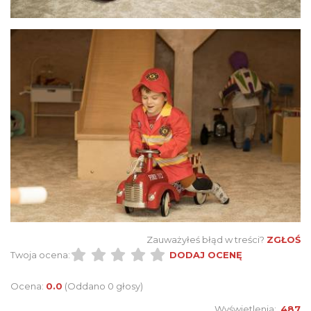
Zauważyłeś błąd w treści?
ZGŁOŚ
Twoja ocena:
DODAJ OCENĘ
Ocena:
0.0
(Oddano 0 głosy)
Wyświetlenia:
487