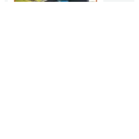
17th WORLD BRIDGE SERIES – Katowice 2026
Katowice
2026-08-20
12.52 km
17th WORLD BRIDGE SERIES – Katowice 2026 to największa
międzynarodowa impreza w brydżu sportowym, mająca rangę
Otwartych Mistrzostw Świata, czyli startują w niej tworzone
dowolnie pary i teamy, bez konieczności reprezentowania tego
samego kraju.
Alicja Majewska & Włodzimierz Korcz &
Warsaw String Quartet - Jubileusz
Katowice
2026-09-18