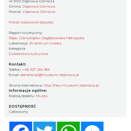
41-300 Dąbrowa Górnicza
Gmina:
Dąbrowa Górnicza
Powiat:
Dąbrowa Górnicza
Pokaż wskazówki dojazdu
Region turystyczny:
Śląsk, Górnośląsko-Zagłębiowska Metropolia
Lokalizacja:
W centrum miasta
Kategoria:
Dziedzictwo kulturowe
Kontakt:
Telefon:
+48 327 264 185
Email:
sekretariat@muzeum-dabrowa.pl
Strona internetowa:
http://new.muzeum-dabrowa.pl
Informacje ogólne:
Rodzaj obiektu:
Muzea
DOSTĘPNOŚĆ
Całoroczny
Facebook
Twitter
WhatsApp
Messenger