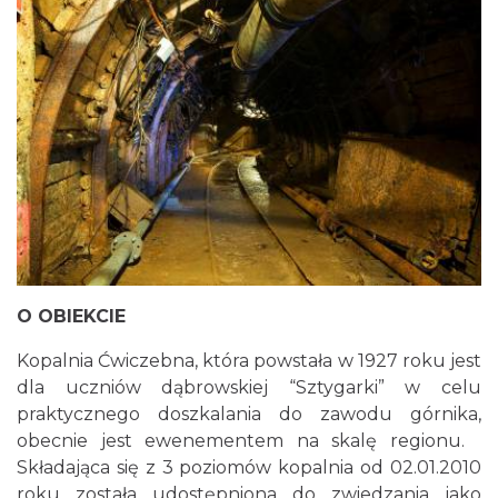
O OBIEKCIE
Kopalnia Ćwiczebna, która powstała w 1927 roku jest
dla uczniów dąbrowskiej “Sztygarki” w celu
praktycznego doszkalania do zawodu górnika,
obecnie jest ewenementem na skalę regionu.
Składająca się z 3 poziomów kopalnia od 02.01.2010
roku została udostępniona do zwiedzania jako