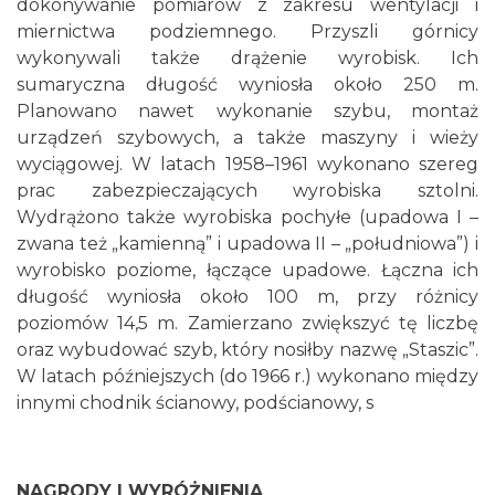
dokonywanie pomiarów z zakresu wentylacji i
miernictwa podziemnego. Przyszli górnicy
wykonywali także drążenie wyrobisk. Ich
sumaryczna długość wyniosła około 250 m.
Planowano nawet wykonanie szybu, montaż
urządzeń szybowych, a także maszyny i wieży
wyciągowej. W latach 1958–1961 wykonano szereg
prac zabezpieczających wyrobiska sztolni.
Wydrążono także wyrobiska pochyłe (upadowa I –
zwana też „kamienną” i upadowa II – „południowa”) i
wyrobisko poziome, łączące upadowe. Łączna ich
długość wyniosła około 100 m, przy różnicy
poziomów 14,5 m. Zamierzano zwiększyć tę liczbę
oraz wybudować szyb, który nosiłby nazwę „Staszic”.
W latach późniejszych (do 1966 r.) wykonano między
innymi chodnik ścianowy, podścianowy, s
NAGRODY I WYRÓŻNIENIA