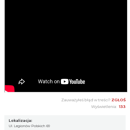
Zauważyłeś błąd w treści?
ZGŁOŚ
Wyświetlenia:
133
Lokalizacja:
Ul. Legionów Polskich 69