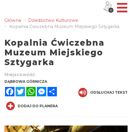
0
Główna
Dziedzictwo Kulturowe
Kopalnia Ćwiczebna Muzeum Miejskiego Sztygarka
Kopalnia Ćwiczebna
Muzeum Miejskiego
Sztygarka
Miejscowość:
DĄBROWA GÓRNICZA
Facebook
Twitter
WhatsApp
Messenger
Share
ODSŁUCHAJ TEKST
DODAJ DO PLANERA