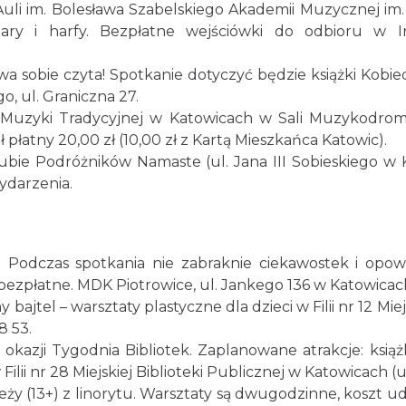
Auli im. Bolesława Szabelskiego Akademii Muzycznej i
itary i harfy. Bezpłatne wejściówki do odbioru w In
ewa sobie czyta! Spotkanie dotyczyć będzie książki Kob
, ul. Graniczna 27.
 Muzyki Tradycyjnej w Katowicach w Sali Muzykodrom
 płatny 20,00 zł (10,00 zł z Kartą Mieszkańca Katowic).
lubie Podróżników Namaste (ul. Jana III Sobieskiego w
ydarzenia.
. Podczas spotkania nie zabraknie ciekawostek i opow
bezpłatne. MDK Piotrowice, ul. Jankego 136 w Katowicach
jtel – warsztaty plastyczne dla dzieci w Filii nr 12 Mie
8 53.
z okazji Tygodnia Bibliotek. Zaplanowane atrakcje: ksi
 Filii nr 28 Miejskiej Biblioteki Publicznej w Katowicach (u
eży (13+) z linorytu. Warsztaty są dwugodzinne, koszt ud