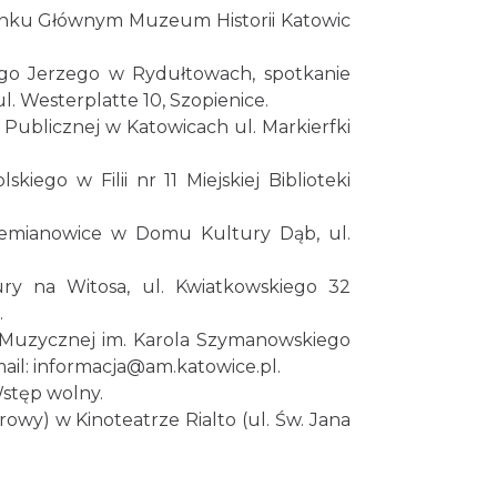
Chorzów
ynku Głównym Muzeum Historii Katowic
4.81 km
2026-09-20
tego Jerzego w Rydułtowach, spotkanie
O zbożach, chlebie i ziołach
Chorzów
ul. Westerplatte 10, Szopienice.
4.81 km
2026-08-23
i Publicznej w Katowicach ul. Markierfki
iego w Filii nr 11 Miejskiej Biblioteki
Śląsko Wilijo
Chorzów
4.81 km
2026-12-13
iemianowice w Domu Kultury Dąb, ul.
ury na Witosa, ul. Kwiatkowskiego 32
Wystawa prof.
.
Włodzimierza
i Muzycznej im. Karola Szymanowskiego
Kwiatkowskiego w Tichauer
Tychy
12.96 km
2026-07-31
Art Gallery
-mail: informacja@am.katowice.pl.
Wstęp wolny.
Koncert Sandry w Gliwicach
owy) w Kinoteatrze Rialto (ul. Św. Jana
Gliwice
21.67 km
2026-10-16