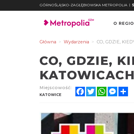
|
GÓRNOŚLĄSKO-ZAGŁĘBIOWSKA METROPOLIA
O REGIO
Główna
Wydarzenia
CO, GDZIE, KIED
CO, GDZIE, K
KATOWICACH 1
Miejscowość:
Facebook
Twitter
WhatsApp
Messe
Sh
KATOWICE