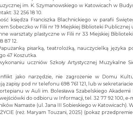
Muzycznej im. K. Szymanowskiego w Katowicach w Bud
takt: 32 256 18 10.
lność księdza Franciszka Blachnickiego w parafii Świę
m Sobeczko w Filii nr 19 Miejskiej Biblioteki Publicznej 
 warsztaty plastyczne w Filii nr 33 Miejskiej Bibliotek
8 87 12.
pużanką pisarką, teatrolożką, nauczycielką języka polsk
go 47 Koszutka.
wykonaniu uczniów Szkoły Artystycznej Muzykalne S
nflikt jako narzędzie, nie zagrożenie w Domu Kult
ą zapisy pod nr telefonu 698 761 121, lub w sekretariacie
ortepianu w Auli im. Bolesława Szabelskiego Akademi
wejściówki do odbioru w Informacji, tel. 32 77 92 100, e
ników Namaste (ul. Jana III Sobieskiego w Katowicach). 
ŻYCIE (reż. Maryam Touzani, 2025) (pokaz przedpremier