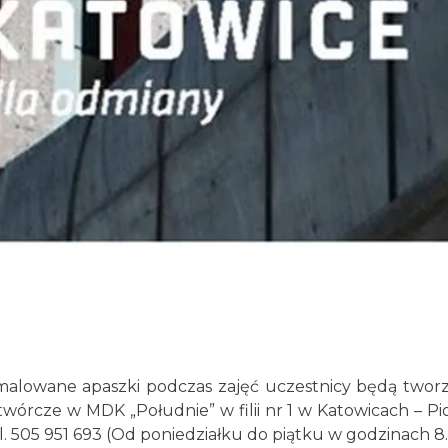
alowane apaszki podczas zajęć uczestnicy będą tworzyć
órcze w MDK „Południe” w filii nr 1 w Katowicach – Pio
. 505 951 693 (Od poniedziałku do piątku w godzinach 8.0