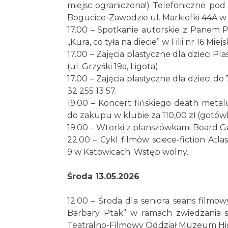
miejsc ograniczona!) Telefoniczne po
Bogucice-Zawodzie ul. Markiefki 44A w
17.00 – Spotkanie autorskie z Panem P
„Kura, co tyła na diecie” w Filii nr 16 Mi
17.00 – Zajęcia plastyczne dla dzieci Pl
(ul. Grzyśki 19a, Ligota).
17.00 – Zajęcia plastyczne dla dzieci do 
32 255 13 57.
19.00 – Koncert fińskiego death meta
do zakupu w klubie za 110,00 zł (gotówk
19.00 – Wtorki z planszówkami Board Ga
22.00 – Cykl filmów sciece-fiction At
9 w Katowicach. Wstęp wolny.
Środa 13.05.2026
12.00 – Środa dla seniora seans filmo
Barbary Ptak” w ramach zwiedzania s
Teatralno-Filmowy Oddział Muzeum Histo