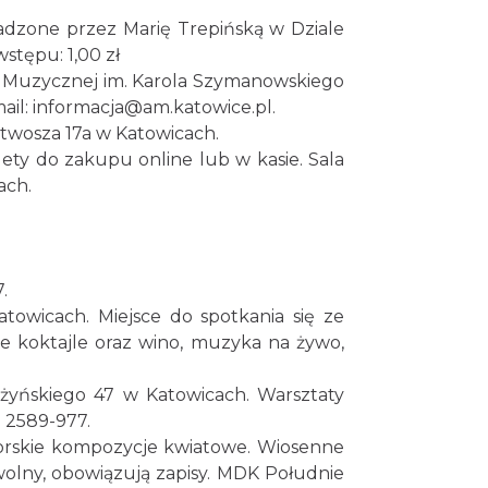
adzone przez Marię Trepińską w Dziale
stępu: 1,00 zł
i Muzycznej im. Karola Szymanowskiego
-mail: informacja@am.katowice.pl.
twosza 17a w Katowicach.
lety do zakupu online lub w kasie. Sala
ach.
.
icach. Miejsce do spotkania się ze
 koktajle oraz wino, muzyka na żywo,
żyńskiego 47 w Katowicach. Warsztaty
 2589-977.
torskie kompozycje kwiatowe. Wiosenne
 wolny, obowiązują zapisy. MDK Południe