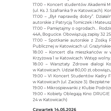
17.00 – Koncert studentów Akademii 
(ul. Ks. J. Szafranka 9 w Katowicach). Kon
17.00 – „Był naprawdę dobry”. Działa
autorskie z Patrycją Tomiczek i Mateusze
17.00 – Pamiętajmy o ogrodach… Rodzinne
44A, Bogucice. Obowiązują zapisy 32 25
17.00 – Spotkanie autorskie z Zośką Pa
Publicznej w Katowicach ul. Grażyńskie
18.00 – Koncert dla mieszkańców w 
Krzyżowa 1 w Katowicach. Wstęp wolny.
18.00 – Warsztaty Zdrowe dialogi Ko
w Katowicach. Udział 80,00 zł, obowiązuj
19.00 – VI Koncert Studentów Kadry F
w Katowicach (ul. Zacisze 3). Bezpłatne 
19.00 – Mikrośpiewanki z Klubie Podróż
19.00 – Kobiety Oblegają Kino: DRUGIE 
24 w Katowicach)
Czwartek 14.05.2026