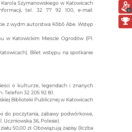
0.71 km
2026-12-11
m. Karola Szymanowskiego w Katowicach
formacji, tel. 32 77 92 100, e-mail:
0
Kult – Pomarańczowa Trasa
iecie z wydm autorstwa Kōbō Abe. Wstęp
2026
Katowice
0.79 km
2026-11-14
u w Katowickim Mieście Ogrodów (Pl.
Myslovitz - Sentymentalny
 Katowicach). Bilet wstępu na spotkanie
powrót do lat 2000
Katowice
0.79 km
2026-11-15
Poland Bachaturo Festiwal
Katowice
ieści o kulturze, legendach i znanych
0.86 km
2026-08-14
. Telefon 32 205 92 81.
jskiej Biblioteki Publicznej w Katowicach
17th WORLD BRIDGE SERIES
– Katowice 2026
ążki do poczytania, zabawy podwórkowe,
Katowice
l. Uczniowska 36, Polesie).
0.86 km
2026-08-20
ziału 50,00 zł. Obowiązują zapisy (liczba