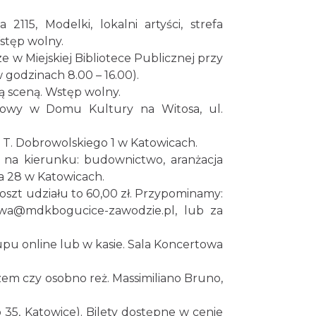
15, Modelki, lokalni artyści, strefa
Wstęp wolny.
 w Miejskiej Bibliotece Publicznej przy
 godzinach 8.00 – 16.00).
ą sceną. Wstęp wolny.
lmowy w Domu Kultury na Witosa, ul.
 T. Dobrowolskiego 1 w Katowicach.
 na kierunku: budownictwo, aranżacja
ra 28 w Katowicach.
oszt udziału to 60,00 zł. Przypominamy:
rewa@mdkbogucice-zawodzie.pl, lub za
upu online lub w kasie. Sala Koncertowa
azem czy osobno reż. Massimiliano Bruno,
35, Katowice). Bilety dostępne w cenie