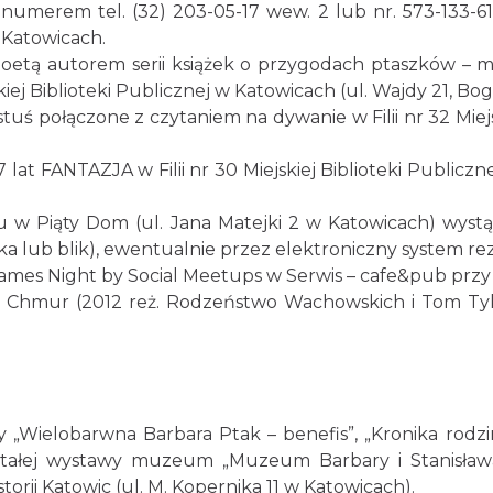
d numerem tel. (32) 203-05-17 wew. 2 lub nr. 573-133-
 Katowicach.
oetą autorem serii książek o przygodach ptaszków – m.i
ejskiej Biblioteki Publicznej w Katowicach (ul. Wajdy 21, Bo
astuś połączone z czytaniem na dywanie w Filii nr 32 Mie
7 lat FANTAZJA w Filii nr 30 Miejskiej Biblioteki Publiczne
lu w Piąty Dom (ul. Jana Matejki 2 w Katowicach) wys
a lub blik), ewentualnie przez elektroniczny system rez
mes Night by Social Meetups w Serwis – cafe&pub przy u
las Chmur (2012 reż. Rodzeństwo Wachowskich i Tom Ty
wy „Wielobarwna Barbara Ptak – benefis”, „Kronika rodz
tałej wystawy muzeum „Muzeum Barbary i Stanisława
rii Katowic (ul. M. Kopernika 11 w Katowicach).