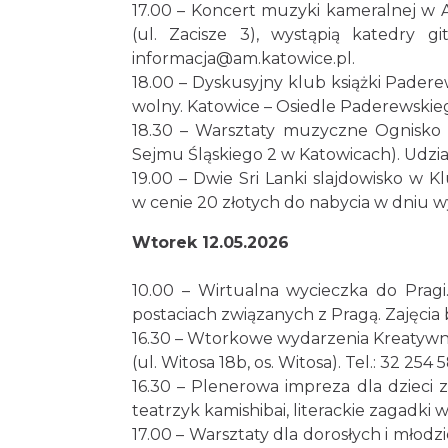
17.00 – Koncert muzyki kameralnej w 
(ul. Zacisze 3), wystąpią katedry g
informacja@am.katowice.pl.
18.00 – Dyskusyjny klub książki Pader
wolny. Katowice – Osiedle Paderewskiego
18.30 – Warsztaty muzyczne Ognisko
Sejmu Śląskiego 2 w Katowicach). Udział
19.00 – Dwie Sri Lanki slajdowisko w K
w cenie 20 złotych do nabycia w dniu w
Wtorek 12.05.2026
10.00 – Wirtualna wycieczka do Pragi
postaciach związanych z Pragą. Zajęcia 
16.30 – Wtorkowe wydarzenia Kreatywny ba
(ul. Witosa 18b, os. Witosa). Tel.: 32 254 5
16.30 – Plenerowa impreza dla dzieci 
teatrzyk kamishibai, literackie zagadki w
17.00 – Warsztaty dla dorosłych i młodzi