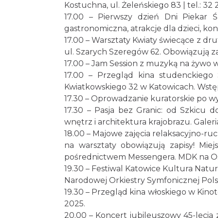
Kostuchna, ul. Żeleńskiego 83 | tel.: 32 
17.00 – Pierwszy dzień Dni Piekar Ś
gastronomiczna, atrakcje dla dzieci, k
17.00 – Warsztaty Kwiaty świecące z dr
ul. Szarych Szeregów 62. Obowiązują zap
17.00 – Jam Session z muzyką na żywo w
17.00 – Przegląd kina studenckiego
Kwiatkowskiego 32 w Katowicach. Wstę
17.30 – Oprowadzanie kuratorskie po w
17.30 – Pasja bez Granic: od Szkicu
wnętrz i architektura krajobrazu. Galeri
18.00 – Majowe zajęcia relaksacyjno-ru
na warsztaty obowiązują zapisy! Mie
pośrednictwem Messengera. MDK na Osi
19.30 – Festiwal Katowice Kultura Natu
Narodowej Orkiestry Symfonicznej Polsk
19.30 – Przegląd kina włoskiego w Kinot
2025.
20.00 – Koncert jubileuszowy 45-lecia