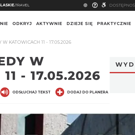
SLASKIE.
TRAVEL
DOSTĘPNOŚ
NIE
ODKRYJ
AKTYWNIE
DZIEJE SIĘ
PRAKTYCZNIE
Y W KATOWICACH 11 - 17.05.2026
IEDY W
WYD
1 - 17.05.2026
nger
are
ODSŁUCHAJ TEKST
DODAJ DO PLANERA