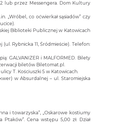
612 lub przez Messengera. Dom Kultury
OFF Festival 2026
Katowice
1.97 km
2026-08-07
n. „Wróbel, co oćwierkał sąsiadów” czy
gucice).
jskiej Biblioteki Publicznej w Katowicach
Silesia Memoriał Kamili
Skolimowskiej
j (ul. Rybnicka 11, Śródmieście). Telefon:
Chorzów
4.27 km
2026-08-23
tąpią: GALVANIZER i MALFORMED. Bilety
Silesia Marathon 2026
erwacji biletów Biletomat.pl.
Chorzów
licy T. Kościuszki 5 w Katowicach.
4.27 km
2026-10-04
kwer) w Absurdalnej – ul. Staromiejska
Fajer Festiwal 2026
Chorzów
4.27 km
2026-08-28
inna i towarzyska”, „Oskarowe kostiumy
Dzień Kartofla w
 Ptaków”. Cena wstępu 5,00 zł. Dział
chorzowskim skansenie