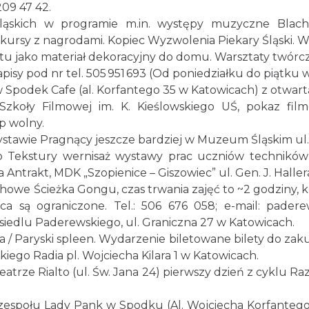
209 47 42.
ląskich w programie m.in. występy muzyczne Blacha 21
onkursy z nagrodami. Kopiec Wyzwolenia Piekary Śląski. 
utu jako materiał dekoracyjny do domu. Warsztaty twórcze
isy pod nr tel. 505 951 693 (Od poniedziałku do piątku w
 Spodek Cafe (al. Korfantego 35 w Katowicach) z otwart
 Szkoły Filmowej im. K. Kieślowskiego UŚ, pokaz fi
p wolny.
ystawie Pragnący jeszcze bardziej w Muzeum Śląskim ul.
 do Tekstury wernisaż wystawy prac uczniów techników
a Antrakt, MDK „Szopienice – Giszowiec” ul. Gen. J. Halle
chowe Ścieżka Gongu, czas trwania zajęć to ~2 godziny, k
jsca są ograniczone. Tel.: 506 676 058; e-mail: pade
edlu Paderewskiego, ul. Graniczna 27 w Katowicach.
ra / Paryski spleen. Wydarzenie biletowane bilety do zak
iego Radia pl. Wojciecha Kilara 1 w Katowicach.
eatrze Rialto (ul. Św. Jana 24) pierwszy dzień z cyklu R
 zespołu Lady Pank w Spodku (Al. Wojciecha Korfantego 