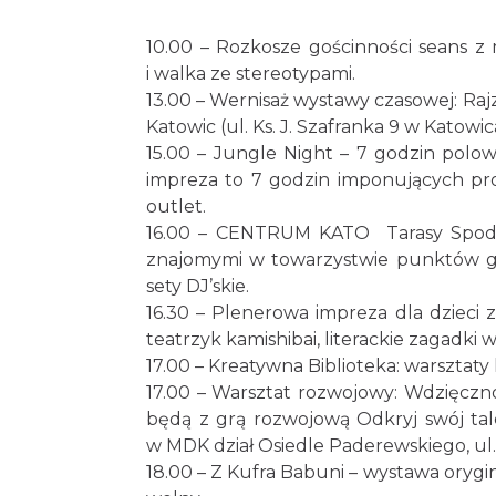
10.00 – Rozkosze gościnności seans z
i walka ze stereotypami.
13.00 – Wernisaż wystawy czasowej: R
Katowic (ul. Ks. J. Szafranka 9 w Katowic
15.00 – Jungle Night – 7 godzin polo
impreza to 7 godzin imponujących pro
outlet.
16.00 – CENTRUM KATO Tarasy Spodk
znajomymi w towarzystwie punktów ga
sety DJ’skie.
16.30 – Plenerowa impreza dla dzieci 
teatrzyk kamishibai, literackie zagadki w
17.00 – Kreatywna Biblioteka: warsztaty 
17.00 – Warsztat rozwojowy: Wdzięczn
będą z grą rozwojową Odkryj swój tale
w MDK dział Osiedle Paderewskiego, ul
18.00 – Z Kufra Babuni – wystawa orygin