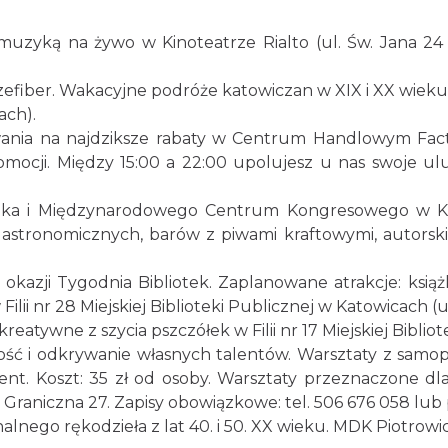
 muzyką na żywo w Kinoteatrze Rialto (ul. Św. Jana 2
ajzefiber. Wakacyjne podróże katowiczan w XIX i XX wi
ach).
wania na najdziksze rabaty w Centrum Handlowym Facto
mocji. Między 15:00 a 22:00 upolujesz u nas swoje ul
a i Międzynarodowego Centrum Kongresowego w Katow
stronomicznych, barów z piwami kraftowymi, autorskie
z okazji Tygodnia Bibliotek. Zaplanowane atrakcje: ksi
 Filii nr 28 Miejskiej Biblioteki Publicznej w Katowicach (
kreatywne z szycia pszczółek w Filii nr 17 Miejskiej Bibli
ość i odkrywanie własnych talentów. Warsztaty z samop
nt. Koszt: 35 zł od osoby. Warsztaty przeznaczone dl
. Graniczna 27. Zapisy obowiązkowe: tel. 506 676 058
alnego rękodzieła z lat 40. i 50. XX wieku. MDK Piotrow