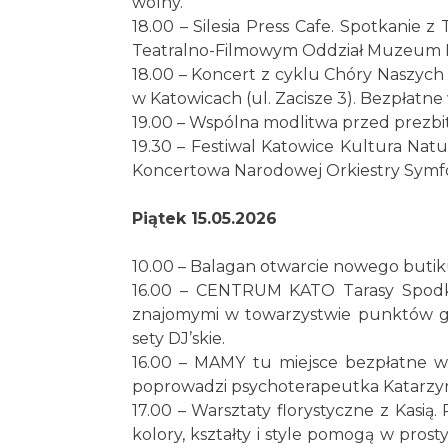
wolny.
18.00 – Silesia Press Cafe. Spotkani
Teatralno-Filmowym Oddział Muzeum Hist
18.00 – Koncert z cyklu Chóry Naszyc
w Katowicach (ul. Zacisze 3). Bezpłatne 
19.00 – Wspólna modlitwa przed prezbi
19.30 – Festiwal Katowice Kultura Natu
Koncertowa Narodowej Orkiestry Symfoni
Piątek 15.05.2026
10.00 – Balagan otwarcie nowego butiku
16.00 – CENTRUM KATO Tarasy Spodk
znajomymi w towarzystwie punktów ga
sety DJ’skie.
16.00 – MAMY tu miejsce bezpłatne w
poprowadzi psychoterapeutka Katarzyna
17.00 – Warsztaty florystyczne z Kas
kolory, kształty i style pomogą w pros