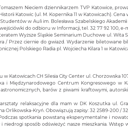
e z Tomaszem Nieciem dziennikarzem TVP Katowice, prow
orii Katowic (ul. M. Kopernika 11 w Katowicach). Cena w
h Studentów w Auli im. Bolesława Szabelskiego Akademi
wejściówki do odbioru w Informacji, tel. 32 77 92 100, e
teratem Wyższe Śląskie Seminarium Duchowe ul. Wita S
ra / Przez ciernie do gwiazd. Wydarzenie biletowane bi
cznej Polskiego Radia pl. Wojciecha Kilara 1 w Katowic
 w Katowicach CH Silesia City Center ul. Chorzowska 107
a i Międzynarodowego Centrum Kongresowego w Katow
stronomicznych, barów z piwami kraftowymi, autorskie
arsztaty relaksacyjne dla mam w DK Koszutka ul. Gra
 Orlikowska-Kryń. Obowiązują zapisy: 32 2589-200 / 32
ią. Podczas spotkania powstaną eksperymentalne i nowa
ty i niedrogi sposób odświeżyć nasze mieszkania. Wstęp