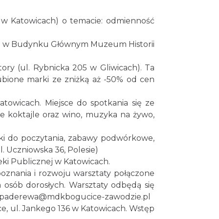
Święto Ziół w pszczyńskim
skansenie
4 w Katowicach) o temacie: odmienność
Pszczyna
28.38 km
2026-08-15
eku w Budynku Głównym Muzeum Historii
Zimna Połówka & Ćwiartka
ry (ul. Rybnicka 205 w Gliwicach). Ta
czyli Extremalny Półmaraton
oraz Ćwierćmaraton Jurajski
Niegowonice
ubione marki ze zniżką aż -50% od cen
28.44 km
2026-12-19
icach. Miejsce do spotkania się ze
 koktajle oraz wino, muzyka na żywo,
ążki do poczytania, zabawy podwórkowe,
ul. Uczniowska 36, Polesie)
oteki Publicznej w Katowicach.
oznania i rozwoju warsztaty połączone
a osób dorosłych. Warsztaty odbędą się
 lub paderewa@mdkbogucice-zawodzie.pl
ice, ul. Jankego 136 w Katowicach. Wstęp