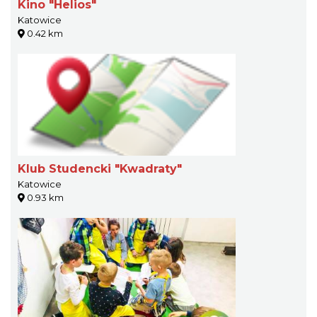
Kino "Helios"
Katowice
0.42 km
Klub Studencki "Kwadraty"
Katowice
0.93 km