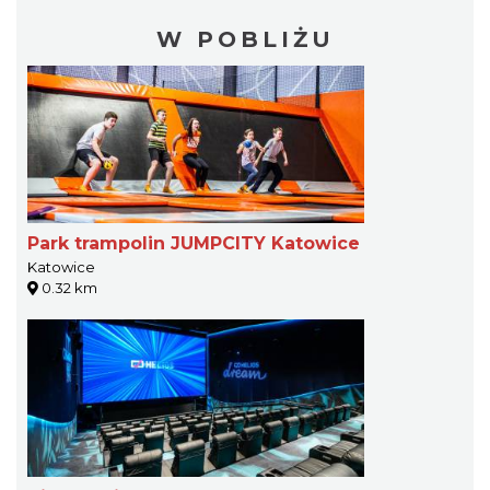
W POBLIŻU
Park trampolin JUMPCITY Katowice
Katowice
0.32 km