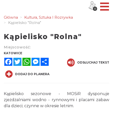
0
Główna
Kultura, Sztuka I Rozrywka
Kąpielisko "Rolna"
Kąpielisko "Rolna"
Miejscowość:
KATOWICE
Facebook
Twitter
WhatsApp
Messenger
Share
ODSŁUCHAJ TEKST
DODAJ DO PLANERA
Kąpielisko sezonowe - MOSiR dysponuje
zjeżdżalniami wodno - rynnowymi i placami zabaw
dla dzieci; czynne w okresie letnim.