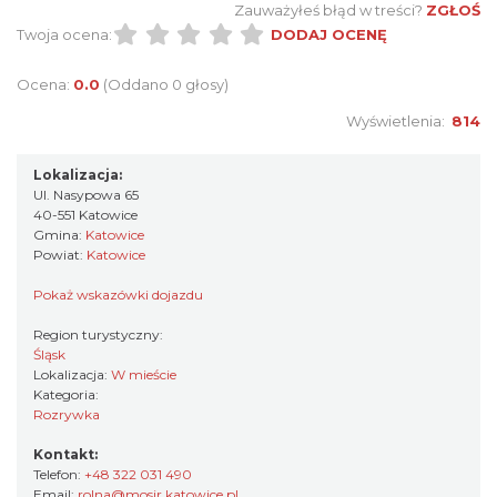
Zauważyłeś błąd w treści?
ZGŁOŚ
Twoja ocena:
DODAJ OCENĘ
Ocena:
0.0
(Oddano 0 głosy)
Wyświetlenia:
814
Lokalizacja:
Ul. Nasypowa 65
40-551 Katowice
Gmina:
Katowice
Powiat:
Katowice
Pokaż wskazówki dojazdu
Region turystyczny:
Śląsk
Lokalizacja:
W mieście
Kategoria:
Rozrywka
Kontakt:
Telefon:
+48 322 031 490
Email:
rolna@mosir.katowice.pl