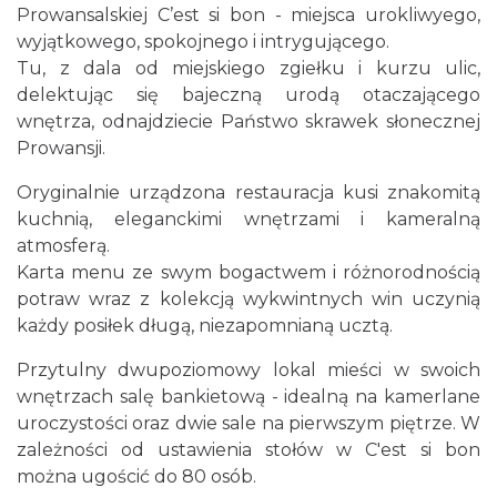
Prowansalskiej C’est si bon - miejsca urokliwyego,
wyjątkowego, spokojnego i intrygującego.
Tu, z dala od miejskiego zgiełku i kurzu ulic,
delektując się bajeczną urodą otaczającego
wnętrza, odnajdziecie Państwo skrawek słonecznej
Prowansji.
Oryginalnie urządzona restauracja kusi znakomitą
kuchnią, eleganckimi wnętrzami i kameralną
atmosferą.
Karta menu ze swym bogactwem i różnorodnością
potraw wraz z kolekcją wykwintnych win uczynią
każdy posiłek długą, niezapomnianą ucztą.
Przytulny dwupoziomowy lokal mieści w swoich
wnętrzach salę bankietową - idealną na kamerlane
uroczystości oraz dwie sale na pierwszym piętrze. W
zależności od ustawienia stołów w C'est si bon
można ugościć do 80 osób.