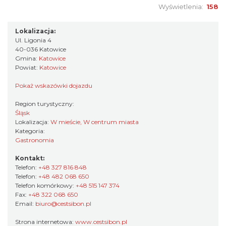
Wyświetlenia:
158
Lokalizacja:
Ul. Ligonia 4
40-036 Katowice
Gmina:
Katowice
Powiat:
Katowice
Pokaż wskazówki dojazdu
Region turystyczny:
Śląsk
Lokalizacja:
W mieście, W centrum miasta
Kategoria:
Gastronomia
Kontakt:
Telefon:
+48 327 816 848
Telefon:
+48 482 068 650
Telefon komórkowy:
+48 515 147 374
Fax:
+48 322 068 650
Email:
biuro@cestsibon.pl
Strona internetowa:
www.cestsibon.pl