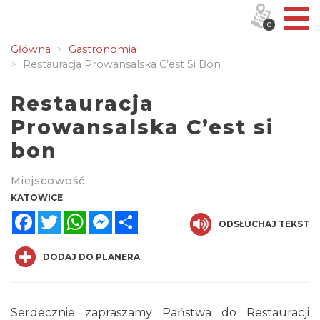
0
Główna
Gastronomia
Restauracja Prowansalska C’est Si Bon
Restauracja
Prowansalska C’est si
bon
Miejscowość:
KATOWICE
Facebook
Twitter
WhatsApp
Messenger
Share
ODSŁUCHAJ TEKST
DODAJ DO PLANERA
Serdecznie zapraszamy Państwa do Restauracji