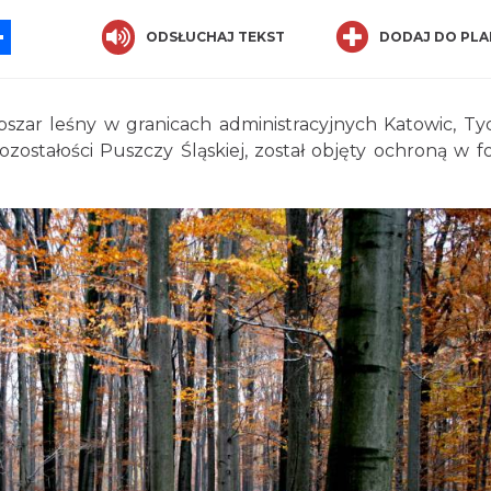
App
ssenger
Share
ODSŁUCHAJ TEKST
DODAJ DO PLA
bszar leśny w granicach administracyjnych Katowic, T
pozostałości Puszczy Śląskiej, został objęty ochroną w f