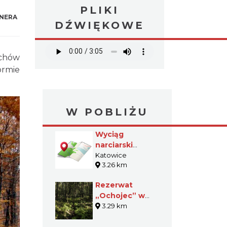
PLIKI
NERA
DŹWIĘKOWE
ychów
ormie
W POBLIŻU
Wyciąg
narciarski
Sopelek
Katowice
3.26 km
Rezerwat
„Ochojec” w
Katowicach
3.29 km