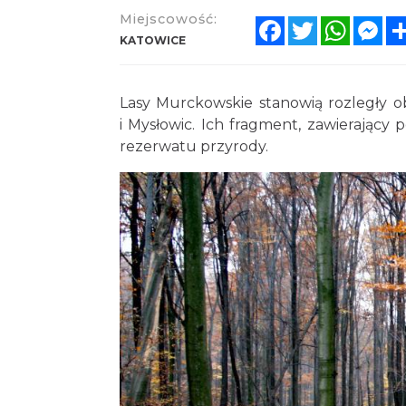
Miejscowość:
Facebook
Twitter
Whats
Me
KATOWICE
Lasy Murckowskie stanowią rozległy o
i Mysłowic. Ich fragment, zawierający 
rezerwatu przyrody.