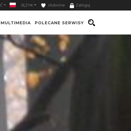
Ć
JĘZYK
Ulubione
Zaloguj
MULTIMEDIA
POLECANE SERWISY