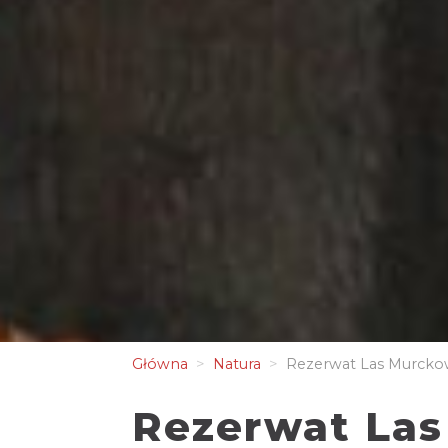
Główna
Natura
Rezerwat Las Murcko
Rezerwat Las