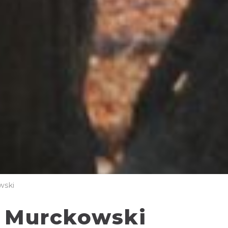
wski
 Murckowski