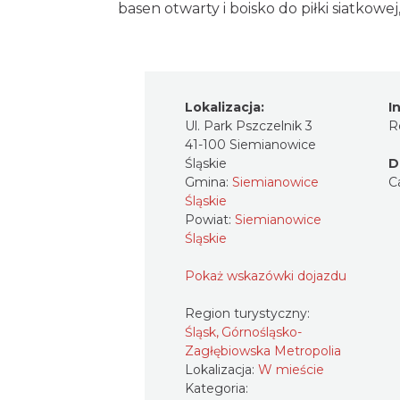
basen otwarty i boisko do piłki siatkowe
Lokalizacja:
I
Ul. Park Pszczelnik 3
R
41-100 Siemianowice
Śląskie
D
Gmina:
Siemianowice
C
Śląskie
Powiat:
Siemianowice
Śląskie
Pokaż wskazówki dojazdu
Region turystyczny:
Śląsk, Górnośląsko-
Zagłębiowska Metropolia
Lokalizacja:
W mieście
Kategoria: