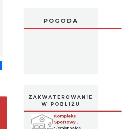
POGODA
pp
senger
Share
ZAKWATEROWANIE
W POBLIŻU
Kompleks
Sportowy
"Pszczelnik"
Siemianowice