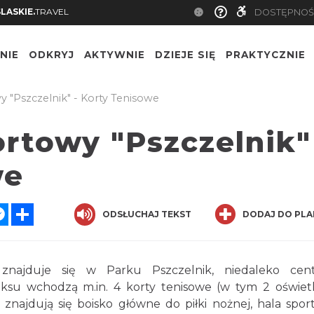
SLASKIE.
TRAVEL
DOSTĘPNOŚ
NIE
ODKRYJ
AKTYWNIE
DZIEJE SIĘ
PRAKTYCZNIE
"Pszczelnik" - Korty Tenisowe
rtowy "Pszczelnik"
we
atsApp
Messenger
Share
ODSŁUCHAJ TEKST
DODAJ DO PLA
znajduje się w Parku Pszczelnik, niedaleko cen
eksu wchodzą m.in. 4 korty tenisowe (w tym 2 oświet
 znajdują się boisko główne do piłki nożnej, hala spor