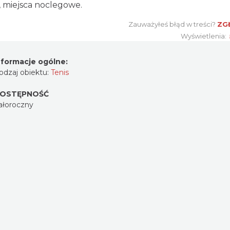
j, miejsca noclegowe.
Zauważyłeś błąd w treści?
ZG
Wyświetlenia:
nformacje ogólne:
odzaj obiektu:
Tenis
OSTĘPNOŚĆ
ałoroczny