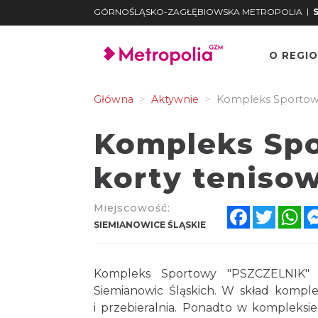
|
GÓRNOŚLĄSKO-ZAGŁĘBIOWSKA METROPOLIA
O REGIO
Główna
Aktywnie
Kompleks Sportowy 
Kompleks Spo
korty teniso
Miejscowość:
Facebook
Twitter
Wh
SIEMIANOWICE ŚLĄSKIE
Kompleks Sportowy "PSZCZELNIK" 
Siemianowic Śląskich. W skład kompl
i przebieralnia. Ponadto w kompleksie