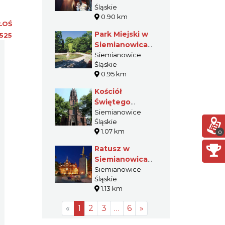
Śląskie
Śląskich -
0.90 km
muzeum
ŁOŚ
Park Miejski w
525
Siemianowicach
Śląskich
Siemianowice
Śląskie
0.95 km
Kościół
Świętego
Krzyża w
Siemianowice
Śląskie
Siemianowicach
1.07 km
0
Śląskich
Ratusz w
Siemianowicach
Śląskich
Siemianowice
Śląskie
1.13 km
«
1
2
3
…
6
»