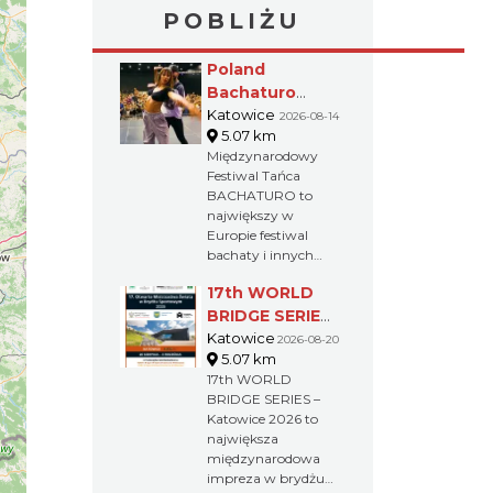
POBLIŻU
Poland
Bachaturo
Festiwal
Katowice
2026-08-14
5.07 km
Międzynarodowy
Festiwal Tańca
BACHATURO to
największy w
Europie festiwal
bachaty i innych
popularnych
17th WORLD
tańców afro-
latynoskich. Na
BRIDGE SERIES
uczestników czekają
– Katowice
Katowice
2026-08-20
warsztaty, koncerty
5.07 km
2026
i imprezy
17th WORLD
towarzyszące, które
BRIDGE SERIES –
pozwolą przekonać
Katowice 2026 to
się, jak fenomenalne
największa
są te tańce oraz dać
międzynarodowa
możliwość
impreza w brydżu
podziwiania sztuki