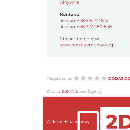
Aktywnie
Kontakt:
Telefon:
+48 515 142 813
Telefon:
+48 322 280 848
Strona internetowa:
www.mosir.siemianowice.pl
Twoja ocena:
DODAJ O
Ocena:
0.0
(Oddano 0 głosy)
Widok pełnoekranowy:
Noclegi