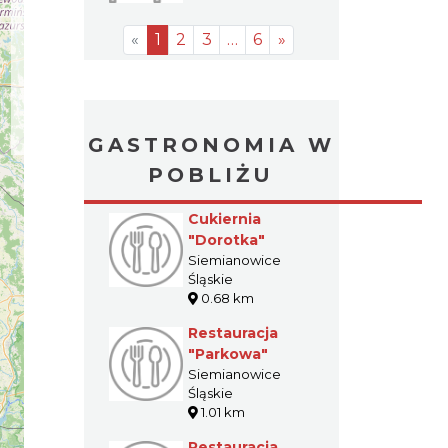
«
1
2
3
…
6
»
GASTRONOMIA W
POBLIŻU
Cukiernia
"Dorotka"
Siemianowice
Śląskie
0.68 km
Restauracja
"Parkowa"
Siemianowice
Śląskie
1.01 km
Restauracja