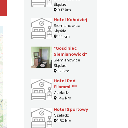
Śląskie
0.17 km
Hotel Kołodziej
Siemianowice
Śląskie
1.14 km
"Gościniec
Siemianowicki"
Siemianowice
Śląskie
1.21 km
Hotel Pod
Filarami ***
Czeladź
1.48 km
Hotel Sportowy
Czeladź
1.60 km