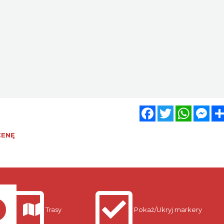
Facebook
Twitter
WhatsA
Mes
CENĘ
Trasy
Pokaż/Ukryj markery