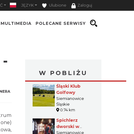
Ć
JĘZYK
Ulubione
Zaloguj
MULTIMEDIA
POLECANE SERWISY
 -
W POBLIŻU
Śląski Klub
NERA
Golfowy
Siemianowice
Śląskie
0.74 km
trum
Spichlerz
lone)
dworski w
towa,
Siemianowicach
Siemianowice