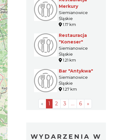
Merkury
Siemianowice
Śląskie
1.17 km
Restauracja
"Koneser"
Siemianowice
Śląskie
1.21 km
Bar "Antykwa"
Siemianowice
Śląskie
1.27 km
«
1
2
3
…
6
»
WYDARZENIA W