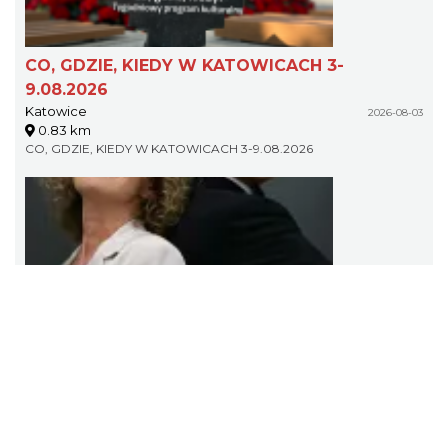
CO, GDZIE, KIEDY W KATOWICACH 3-
9.08.2026
Katowice
2026-08-03
0.83 km
CO, GDZIE, KIEDY W KATOWICACH 3-9.08.2026
Alicja Majewska & Włodzimierz Korcz &
Warsaw String Quartet - Jubileusz
Katowice
2026-09-18
1.55 km
Alicja Majewska & Włodzimierz Korcz & Warsaw String Quartet -
Jubileusz