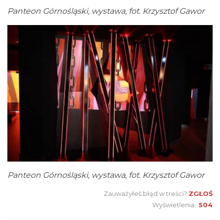
Panteon Górnośląski, wystawa, fot. Krzysztof Gawor
Panteon Górnośląski, wystawa, fot. Krzysztof Gawor
Zauważyłeś błąd w treści?
ZGŁOŚ
Wyświetlenia:
504