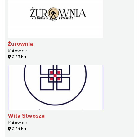
Żurownia
Katowice
0.23 km
Wita Stwosza
Katowice
0.24 km