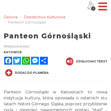
0
Główna
Dziedzictwo Kulturowe
Panteon Górnośląski
Panteon Górnośląski
Miejscowość:
KATOWICE
Facebook
Twitter
WhatsApp
Messenger
Share
ODSŁUCHAJ TEKST
DODAJ DO PLANERA
Panteon Górnośląski w Katowicach to nowa
instytucja kultury, która opowiada o ostatnich stu
latach historii Górnego Śląska, poprzez przybliżenie
życia i osiągnięć najważniejszych postaci "stąd" -