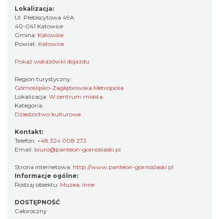
Lokalizacja:
Ul. Plebiscytowa 49A
40-041 Katowice
Gmina:
Katowice
Powiat:
Katowice
Pokaż wskazówki dojazdu
Region turystyczny:
Górnośląsko-Zagłębiowska Metropolia
Lokalizacja:
W centrum miasta
Kategoria:
Dziedzictwo kulturowe
Kontakt:
Telefon:
+48 324 008 272
Email:
biuro@panteon-gornoslaski.pl
Strona internetowa:
http://www.panteon-gornoslaski.pl
Informacje ogólne:
Rodzaj obiektu:
Muzea
,
Inne
DOSTĘPNOŚĆ
Całoroczny