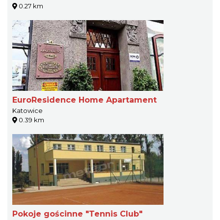
0.27 km
EuroResidence Home Apartament
Katowice
0.39 km
Pokoje gościnne "Tennis Club"