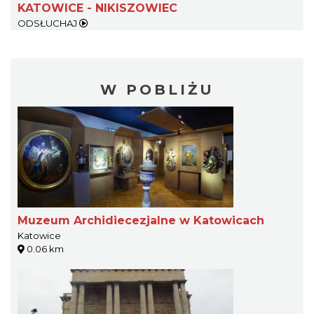
KATOWICE - NIKISZOWIEC
ODSŁUCHAJ
W POBLIŻU
Muzeum Archidiecezjalne w Katowicach
Katowice
0.06 km