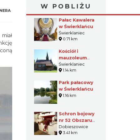
W POBLIŻU
NERA
Pałac Kawalera
w Świerklańcu
Świerklaniec
 miał
0.71 km
nkcję
łconą
Kościół i
mauzoleum
Donnersmarcków
Świerklaniec
1.14 km
w Świerklańcu
Park pałacowy
w Świerklańcu
1.16 km
Schron bojowy
nr 52 Obszaru
Warownego
Dobieszowice
3.41 km
„Śląsk” w