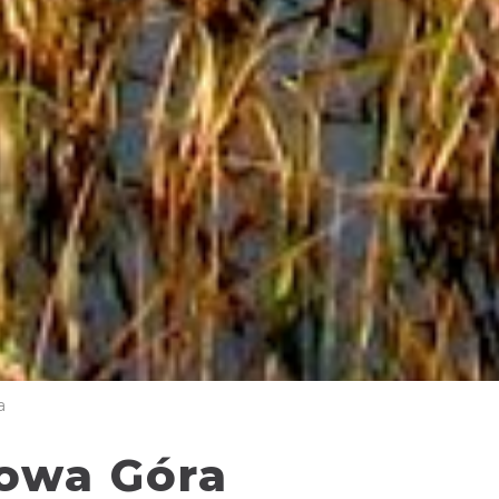
a
łowa Góra