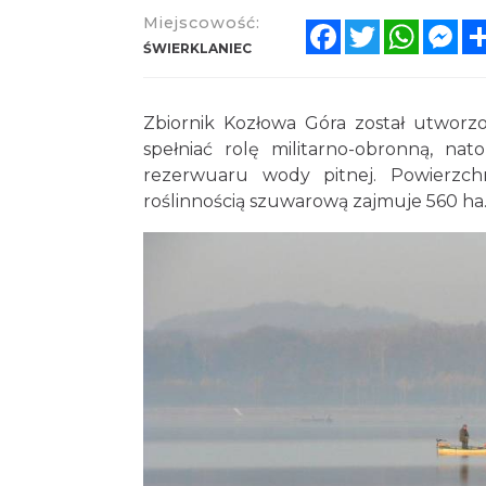
Miejscowość:
Facebook
Twitter
Whats
Me
ŚWIERKLANIEC
Zbiornik Kozłowa Góra został utworz
spełniać rolę militarno-obronną, na
rezerwuaru wody pitnej. Powierzchn
roślinnością szuwarową zajmuje 560 ha