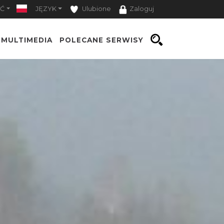
Ć
JĘZYK
Ulubione
Zaloguj
MULTIMEDIA
POLECANE SERWISY