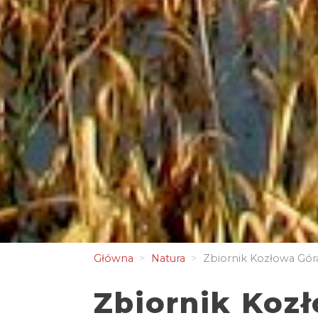
Główna
Natura
Zbiornik Kozłowa Gór
Zbiornik Koz