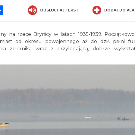
App
ssenger
Share
ODSŁUCHAJ TEKST
DODAJ DO PLA
ony na rzece Brynicy w latach 1935-1939. Początkowo
tomiast od okresu powojennego aż do dziś pełni fu
ia zbiornika wraz z przylegającą, dobrze wykszta
.