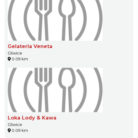
Gelateria Veneta
Gliwice
0.09 km
Loka Lody & Kawa
Gliwice
0.09 km