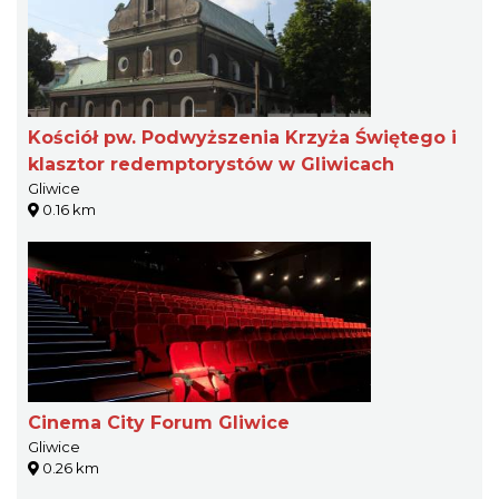
Kościół pw. Podwyższenia Krzyża Świętego i
klasztor redemptorystów w Gliwicach
Gliwice
0.16 km
Cinema City Forum Gliwice
Gliwice
0.26 km