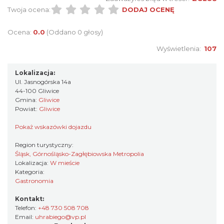
Twoja ocena:
DODAJ OCENĘ
Ocena:
0.0
(Oddano 0 głosy)
Wyświetlenia:
107
Lokalizacja:
Ul. Jasnogórska 14a
44-100 Gliwice
Gmina:
Gliwice
Powiat:
Gliwice
Pokaż wskazówki dojazdu
Region turystyczny:
Śląsk, Górnośląsko-Zagłębiowska Metropolia
Lokalizacja:
W mieście
Kategoria:
Gastronomia
Kontakt:
Telefon:
+48 730 508 708
Email:
uhrabiego@vp.pl