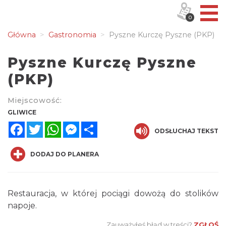
0
Główna
Gastronomia
Pyszne Kurczę Pyszne (PKP)
Pyszne Kurczę Pyszne
(PKP)
Miejscowość:
GLIWICE
Facebook
Twitter
WhatsApp
Messenger
Share
ODSŁUCHAJ TEKST
DODAJ DO PLANERA
Restauracja, w której pociągi dowożą do stolików
napoje.
Zauważyłeś błąd w treści?
ZGŁOŚ