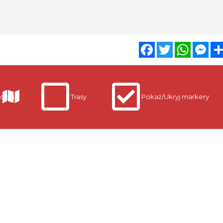
Facebook
Twitter
WhatsA
Mes
clegi
Trasy
Pokaż/Ukryj markery