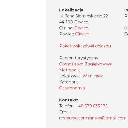
Lokalizacja:
I
Ul. Jana Siemińskiego 22
R
44-100 Gliwice
Gmina:
Gliwice
D
Powiat:
Gliwice
C
Pokaż wskazówki dojazdu
Region turystyczny:
Górnośląsko-Zagłębiowska
Metropolia
Lokalizacja:
W mieście
Kategoria:
Gastronomia
Kontakt:
Telefon:
+48 579 633 175
Email:
restauracjaormianska@gmail.com