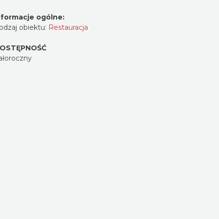
nformacje ogólne:
odzaj obiektu:
Restauracja
OSTĘPNOŚĆ
ałoroczny