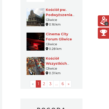
Kościół pw.
Podwyższenia
Krzyża
Gliwice
0
0.16 km
Świętego i
klasztor
Cinema City
redemptorystów
Forum Gliwice
w Gliwicach
Gliwice
0.28 km
Kościół
Wszystkich
Świętych w
Gliwice
0.31 km
Gliwicach
«
1
2
3
…
6
»