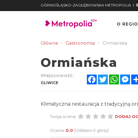
|
GÓRNOŚLĄSKO-ZAGŁĘBIOWSKA METROPOLIA
O REGIO
Główna
Gastronomia
Ormiańska
Ormiańska
Miejscowość:
Facebook
Twitter
Whats
Me
GLIWICE
Klimatyczna restauracja z tradycyjną 
Twoja ocena:
DODAJ O
Ocena:
0.0
(Oddano 0 głosy)