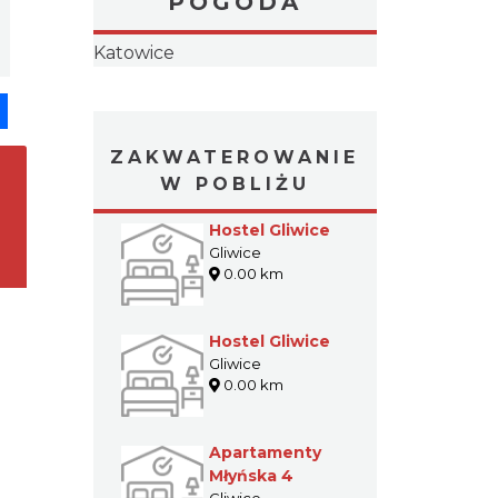
POGODA
pp
senger
Share
ZAKWATEROWANIE
W POBLIŻU
Hostel Gliwice
Gliwice
0.00 km
Hostel Gliwice