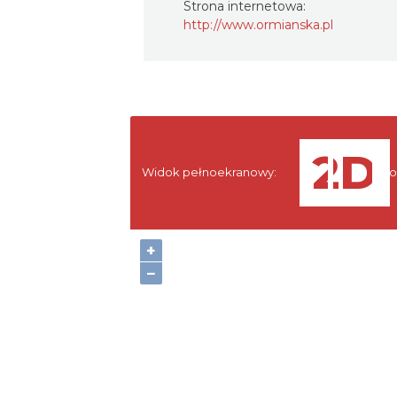
Strona internetowa:
http://www.ormianska.pl
Widok pełnoekranowy:
No
+
−