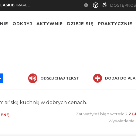
SLASKIE.
TRAVEL
DOSTĘPNOŚ
NIE
ODKRYJ
AKTYWNIE
DZIEJE SIĘ
PRAKTYCZNIE
App
ssenger
Share
ODSŁUCHAJ TEKST
DODAJ DO PLA
ormiańską kuchnią w dobrych cenach.
Zauważyłeś błąd w treści?
ZG
CENĘ
Wyświetlenia