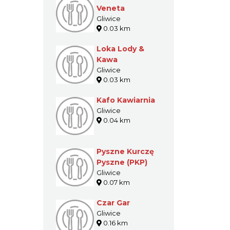
GASTRONOMIA W
POBLIŻU
Gelateria
Veneta
Gliwice
0.03 km
Loka Lody &
Kawa
Gliwice
0.03 km
Kafo Kawiarnia
Gliwice
0.04 km
Pyszne Kurczę
Pyszne (PKP)