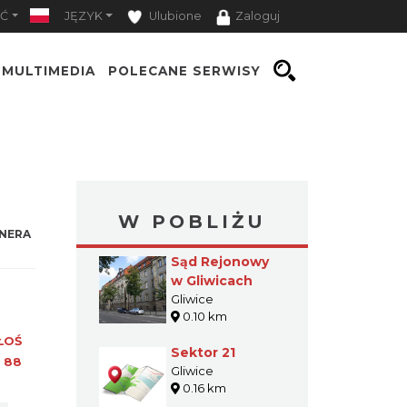
Ć
JĘZYK
Ulubione
Zaloguj
MULTIMEDIA
POLECANE SERWISY
W POBLIŻU
NERA
Sąd Rejonowy
w Gliwicach
Gliwice
0.10 km
ŁOŚ
Sektor 21
:
88
Gliwice
0.16 km