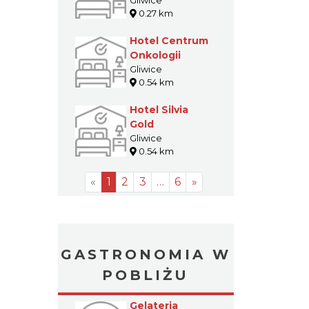
Gliwice
0.00 km
Apartamenty
Młyńska 4
Gliwice
0.27 km
Hotel Centrum
Onkologii
Gliwice
0.54 km
Hotel Silvia
Gold
Gliwice
0.54 km
«
1
2
3
…
6
»