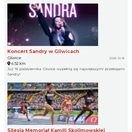
Koncert Sandry w Gliwicach
Gliwice
2026-10-16
4.52 km
Już 16 października Gliwice wypełnią się największymi przebojami
Sandry!
Silesia Memoriał Kamili Skolimowskiej