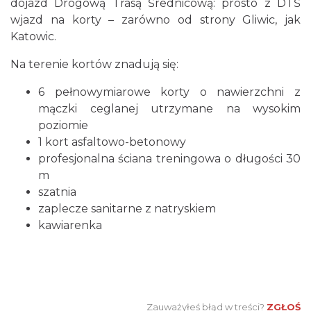
dojazd Drogową Trasą Średnicową: prosto z DTŚ
wjazd na korty – zarówno od strony Gliwic, jak
Katowic.
Na terenie kortów znadują się:
6 pełnowymiarowe korty o nawierzchni z
mączki ceglanej utrzymane na wysokim
poziomie
1 kort asfaltowo-betonowy
profesjonalna ściana treningowa o długości 30
m
szatnia
zaplecze sanitarne z natryskiem
kawiarenka
Zauważyłeś błąd w treści?
ZGŁOŚ