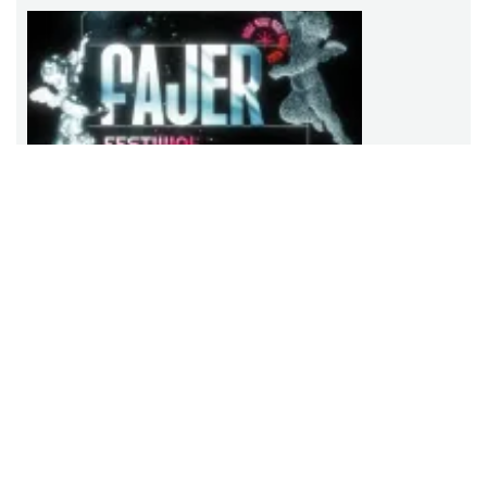
Fajer Festiwal 2026
Chorzów
2026-08-28
15.97 km
Fajer Festiwal 2026
Dzień Kartofla w chorzowskim skansenie
Chorzów
2026-09-20