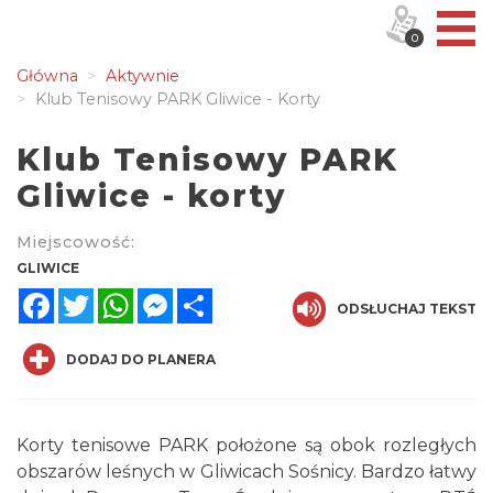
0
Główna
Aktywnie
Klub Tenisowy PARK Gliwice - Korty
Klub Tenisowy PARK
Gliwice - korty
Miejscowość:
GLIWICE
Facebook
Twitter
WhatsApp
Messenger
Share
ODSŁUCHAJ TEKST
DODAJ DO PLANERA
Korty tenisowe PARK położone są obok rozległych
obszarów leśnych w Gliwicach Sośnicy. Bardzo łatwy