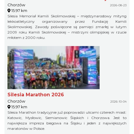
Chorzów
2026-08-23
15.97 km
Silesia Memoriał Kamili Skolimowskiej – międzynarodowy mityng
lekkoatletyczny organizowany przez Fundację Kamili
Skolimowskiej. Zawody poświęcone są pamięci zmarłej w lutym
2009 roku Kamili Skolimowskiej – mistrzyni olimpijskiej w rzucie
młotem z 2000 roku.
Silesia Marathon 2026
Chorzów
2026-10-04
15.97 km
Silesia Marathon tradycyjnie już poprowadzi ulicami czterech miast:
Katowic, Mysłowic, Siemianowic Śląskich i Chorzowa. Jest to
największa impreza biegowa na Śląsku i jeden z największych
maratonów w Polsce.