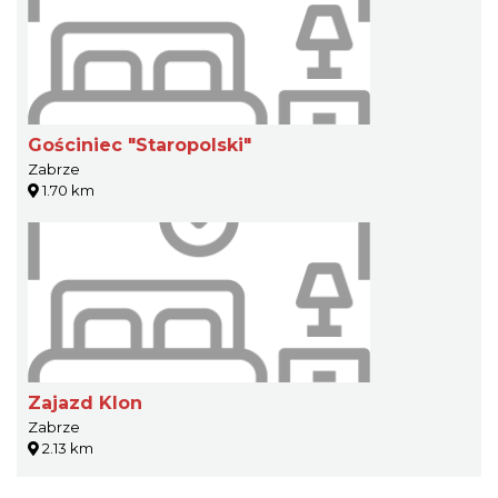
Gościniec "Staropolski"
Zabrze
1.70 km
Zajazd Klon
Zabrze
2.13 km