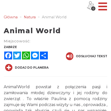
0
Główna
Natura
Animal World
Animal World
Miejscowość:
ZABRZE
Facebook
Twitter
WhatsApp
Messenger
Share
ODSŁUCHAJ TEKST
DODAJ DO PLANERA
AnimalWorld powstał z połączenia pasji i
zamiłowania młodej dziewczyny i jej rodziny do
zwierząt . To właśnie Paulina z pomocą rodziny
zajmuje się Wami podczas wizyty u nas , oprowadza ,
opowiada tak abyście czuli się u nas wspaniałe.