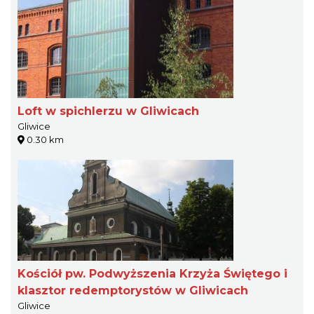
Loft w spichlerzu w Gliwicach
Gliwice
0.30 km
Kościół pw. Podwyższenia Krzyża Świętego i
klasztor redemptorystów w Gliwicach
Gliwice