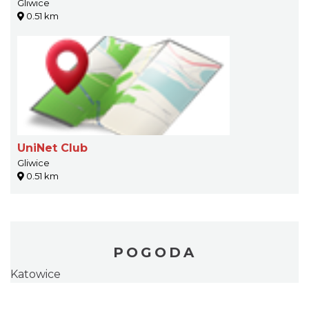
Gliwice
0.51 km
UniNet Club
Gliwice
0.51 km
POGODA
Katowice