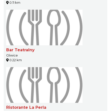
0.11 km
Bar Teatralny
Gliwice
0.22 km
Ristorante La Perla