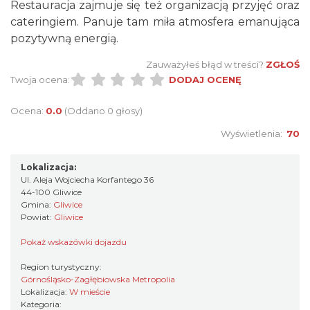
Restauracja zajmuje się też organizacją przyjęć oraz
cateringiem. Panuje tam miła atmosfera emanująca
pozytywną energią.
Zauważyłeś błąd w treści?
ZGŁOŚ
Twoja ocena:
DODAJ OCENĘ
Ocena:
0.0
(Oddano 0 głosy)
Wyświetlenia:
70
Lokalizacja:
Ul. Aleja Wojciecha Korfantego 36
44-100 Gliwice
Gmina:
Gliwice
Powiat:
Gliwice
Pokaż wskazówki dojazdu
Region turystyczny:
Górnośląsko-Zagłębiowska Metropolia
Lokalizacja:
W mieście
Kategoria: