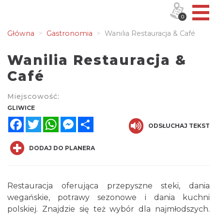
0
Główna
Gastronomia
Wanilia Restauracja & Café
Wanilia Restauracja &
Café
Miejscowość:
GLIWICE
Facebook
Twitter
WhatsApp
Messenger
Share
ODSŁUCHAJ TEKST
DODAJ DO PLANERA
Restauracja oferująca przepyszne steki, dania
wegańskie, potrawy sezonowe i dania kuchni
polskiej. Znajdzie się też wybór dla najmłodszych.