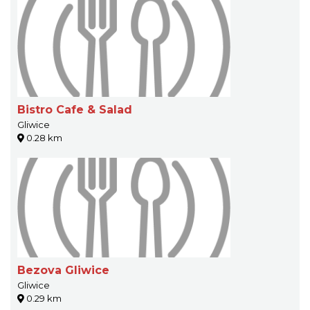
Bistro Cafe & Salad
Gliwice
0.28 km
Bezova Gliwice
Gliwice
0.29 km