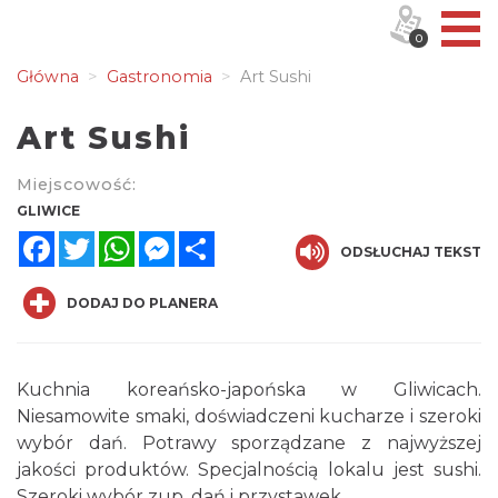
0
Główna
Gastronomia
Art Sushi
Art Sushi
Miejscowość:
GLIWICE
Facebook
Twitter
WhatsApp
Messenger
Share
ODSŁUCHAJ TEKST
DODAJ DO PLANERA
Kuchnia koreańsko-japońska w Gliwicach.
Niesamowite smaki, doświadczeni kucharze i szeroki
wybór dań. Potrawy sporządzane z najwyższej
jakości produktów. Specjalnością lokalu jest sushi.
Szeroki wybór zup, dań i przystawek.