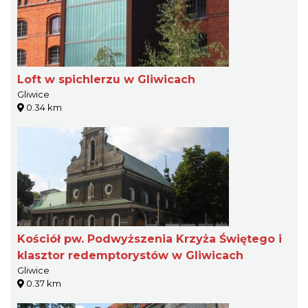
Loft w spichlerzu w Gliwicach
Gliwice
0.34 km
Kościół pw. Podwyższenia Krzyża Świętego i
klasztor redemptorystów w Gliwicach
Gliwice
0.37 km