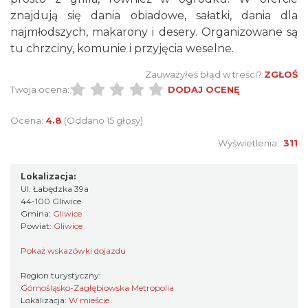
znajdują się dania obiadowe, sałatki, dania dla
najmłodszych, makarony i desery. Organizowane są
tu chrzciny, komunie i przyjęcia weselne.
Zauważyłeś błąd w treści?
ZGŁOŚ
Twoja ocena:
DODAJ OCENĘ
Ocena:
4.8
(Oddano 15 głosy)
Wyświetlenia:
311
Lokalizacja:
Ul. Łabędzka 39a
44-100 Gliwice
Gmina:
Gliwice
Powiat:
Gliwice
Pokaż wskazówki dojazdu
Region turystyczny:
Górnośląsko-Zagłębiowska Metropolia
Lokalizacja:
W mieście