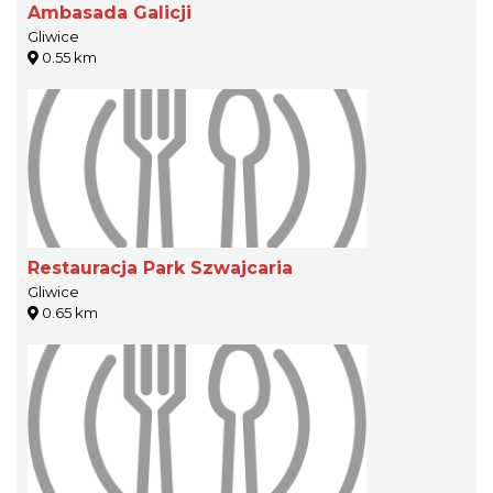
Ambasada Galicji
Gliwice
0.55 km
Restauracja Park Szwajcaria
Gliwice
0.65 km