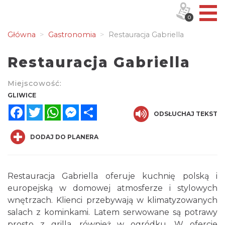
0
Główna
Gastronomia
Restauracja Gabriella
Restauracja Gabriella
Miejscowość:
GLIWICE
Facebook
Twitter
WhatsApp
Messenger
Share
ODSŁUCHAJ TEKST
DODAJ DO PLANERA
Restauracja Gabriella oferuje kuchnię polską i
europejską w domowej atmosferze i stylowych
wnętrzach. Klienci przebywają w klimatyzowanych
salach z kominkami. Latem serwowane są potrawy
prosto z grilla, również w ogródku. W ofercie