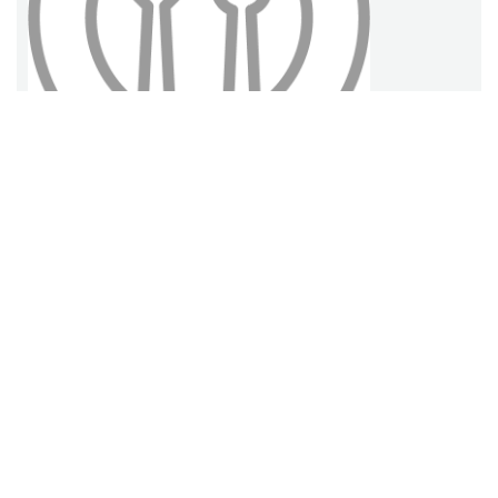
Smażalnia Ryb
Sierakowice
10.62 km
Łabędź
Pyskowice
10.88 km