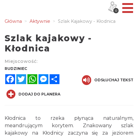
0
Główna
Aktywnie
Szlak Kajakowy - Kłodnica
Szlak kajakowy -
Kłodnica
Miejscowość:
RUDZINIEC
Facebook
Twitter
WhatsApp
Messenger
Share
ODSŁUCHAJ TEKST
DODAJ DO PLANERA
Kłodnica to rzeka płynąca naturalnym,
meandrującym korytem. Znakowany szlak
kajakowy na Kłodnicy zaczyna się za jeziorem