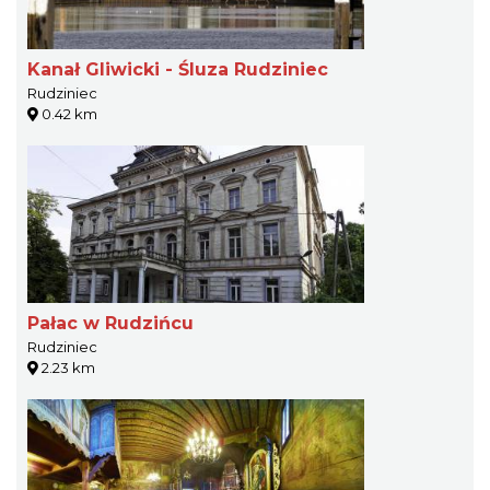
Kanał Gliwicki - Śluza Rudziniec
Rudziniec
0.42 km
Pałac w Rudzińcu
Rudziniec
2.23 km