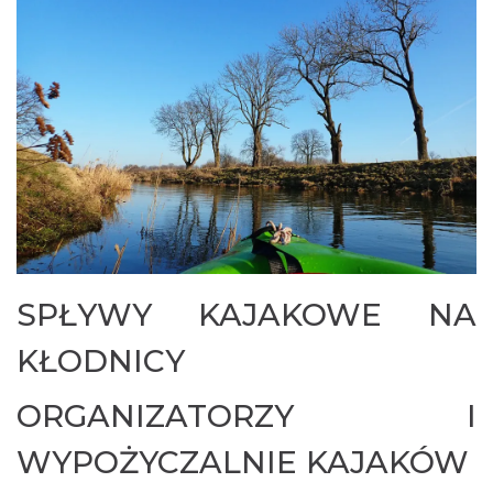
kajakarzy. Spływanie kajakami po Kanale Gliwickim
wymaga jednak przestrzegania zasad
bezpieczeństwa, szczególnie przy śluzowaniu oraz
ostrożności przy mijaniu z innymi jednostkami
pływającymi. Nurt wody w Kanale Gliwickim nie jest
silny, dlatego kajakiem można płynąć zarówno w
stronę Kędzierzyna-Koźla, jak i Gliwic.
SPŁYWY KAJAKOWE NA
KŁODNICY
ORGANIZATORZY I
WYPOŻYCZALNIE KAJAKÓW