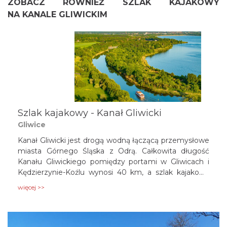
ZOBACZ RÓWNIEŻ SZLAK KAJAKOWY
NA KANALE GLIWICKIM
Szlak kajakowy - Kanał Gliwicki
Gliwice
Kanał Gliwicki jest drogą wodną łączącą przemysłowe
miasta Górnego Śląska z Odrą. Całkowita długość
Kanału Gliwickiego pomiędzy portami w Gliwicach i
Kędzierzynie-Koźlu wynosi 40 km, a szlak kajakowy
został wytyczony na odcinku 24 km od Gliwic do
więcej >>
Ujazdu. Na tym odcinku znajdują się 3 śluzy
umożliwiające pokonanie różnic poziomów wody –
Łabędy Dzierżno i Rudziniec. Ich przepłynięcie jest
możliwe w obu kierunkach i jest ogromną atrakcją dla