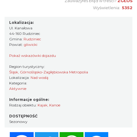
Zauważyłeś błąd w treści?
ZGŁOŚ
Wyświetlenia:
5352
Lokalizacja:
Ul. Kanałowa
44-160 Rudziniec
Gmina:
Rudziniec
Powiat:
gliwicki
Pokaż wskazówki dojazdu
Region turystyczny:
Śląsk, Górnośląsko-Zagłębiowska Metropolia
Lokalizacja:
Nad wodą
Kategoria:
Aktywnie
Informacje ogólne:
Rodzaj obiektu:
Kajak, Kanoe
DOSTĘPNOŚĆ
Sezonowy
Facebook
Twitter
WhatsApp
Messenger