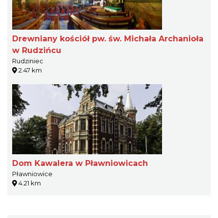
Drewniany kościół pw. św. Michała Archanioła
w Rudzińcu
Rudziniec
2.47 km
Dom Kawalera w Pławniowicach
Pławniowice
4.21 km